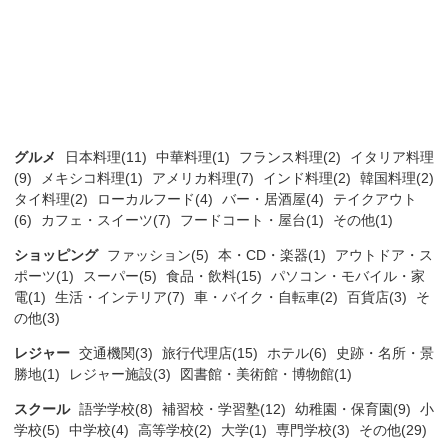
グルメ
日本料理(11)
中華料理(1)
フランス料理(2)
イタリア料理
(9)
メキシコ料理(1)
アメリカ料理(7)
インド料理(2)
韓国料理(2)
タイ料理(2)
ローカルフード(4)
バー・居酒屋(4)
テイクアウト
(6)
カフェ・スイーツ(7)
フードコート・屋台(1)
その他(1)
ショッピング
ファッション(5)
本・CD・楽器(1)
アウトドア・ス
ポーツ(1)
スーパー(5)
食品・飲料(15)
パソコン・モバイル・家
電(1)
生活・インテリア(7)
車・バイク・自転車(2)
百貨店(3)
そ
の他(3)
レジャー
交通機関(3)
旅行代理店(15)
ホテル(6)
史跡・名所・景
勝地(1)
レジャー施設(3)
図書館・美術館・博物館(1)
スクール
語学学校(8)
補習校・学習塾(12)
幼稚園・保育園(9)
小
学校(5)
中学校(4)
高等学校(2)
大学(1)
専門学校(3)
その他(29)