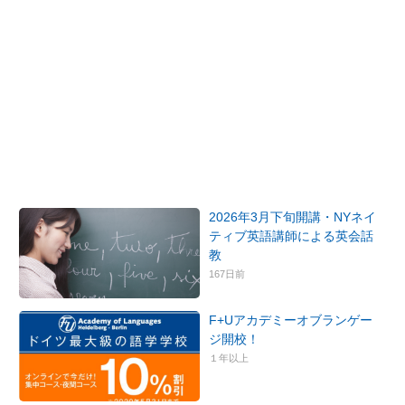
2026年3月下旬開講・NYネイ
ティブ英語講師による英会話
教
167日前
F+Uアカデミーオブランゲー
ジ開校！
１年以上