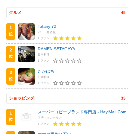
グルメ
45
Tatany 72
1
バー・居酒屋
位
1 ファン
RAMEN SETAGAYA
2
日本料理
位
1 ファン
たかはち
3
日本料理
位
1 ファン
ショッピング
33
スーパーコピーブランド専門店 - HayiMall.Com
1
生活・インテリア
位
3 ファン