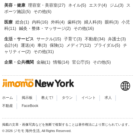
美容・健康
理容室・美容室(27)
ネイル(5)
エステ(4)
ジム(3)
ス
ポーツ施設(5)
その他(6)
医療
総合(1)
内科(16)
外科(4)
歯科(9)
婦人科(8)
眼科(3)
小児
科(11)
鍼灸・整体・マッサージ(2)
その他(16)
生活・サービス
サークル(15)
子育て(3)
不動産(34)
弁護士(3)
会計(4)
運送(4)
車(3)
保険(1)
メディア(12)
ブライダル(5)
チ
ャリティー(2)
その他(31)
企業・公共機関
金融(1)
情報(14)
官公庁(5)
その他(5)
|
|
|
|
|
|
ホーム
掲示板
教えて!
タウン
イベント
求人
|
不動産
FaceBook
掲載の文章・画像写真などを無断で複製することは著作権法により禁じられています。
ジモモ 海外生活
© 2026
, All Rights Reserved.