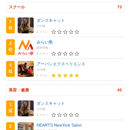
スクール
73
ダンスキャット
1
その他
位
3 ファン
みらい塾
2
語学学校
位
2 ファン
アーバンエクスペリエンス
3
その他
位
2 ファン
美容・健康
45
ダンスキャット
1
その他
位
3 ファン
HEARTS NewYork Salon
2