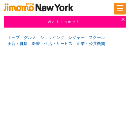
☰
ログイン
新規登録
Ｗｅｌｃｏｍｅ！
トップ
グルメ
ショッピング
レジャー
スクール
美容・健康
医療
生活・サービス
企業・公共機関
掲示板
タウン情報
教えて！
ニュース
イベント
求人
物件
習い事