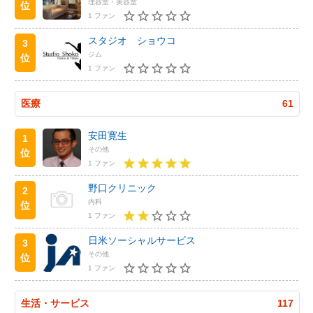
理容室・美容室
位
1 ファン
スタジオ ショウコ
3
ジム
位
1 ファン
医療
61
安田寛生
1
その他
位
1 ファン
野口クリニック
2
内科
位
1 ファン
日米ソーシャルサービス
3
その他
位
1 ファン
生活・サービス
117