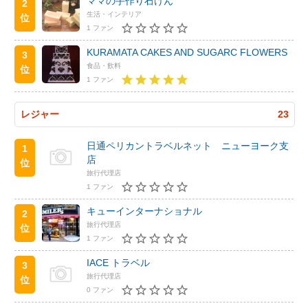
ママの手作り石けん
2
生活・インテリア
位
1 ファン
KURAMATA CAKES AND SUGARC FLOWERS
3
食品・飲料
位
1 ファン
レジャー
23
日通ペリカントラベルネット ニューヨーク支
1
店
位
旅行代理店
1 ファン
キューインターナショナル
2
旅行代理店
位
1 ファン
IACE トラベル
3
旅行代理店
位
0 ファン