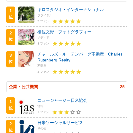
キロスタジオ・インターナショナル
1
ブライダル
位
7 ファン
檜佐文野 フォトグラフィー
2
メディア
位
3 ファン
チャールズ・ルーテンバーグ不動産 Charles
3
Rutenberg Realty
位
不動産
3 ファン
企業・公共機関
25
ニュージャージー日米協会
1
情報
位
1 ファン
日米ソーシャルサービス
2
その他
位