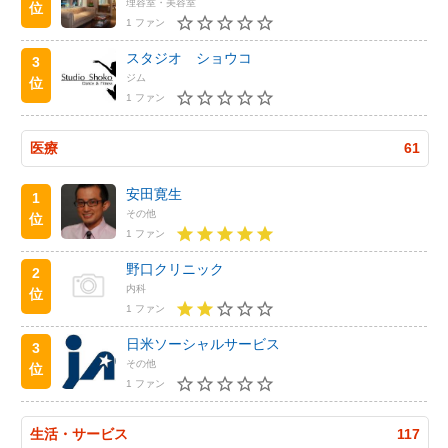
理容室・美容室
位
1 ファン
スタジオ ショウコ
3
ジム
位
1 ファン
医療
61
安田寛生
1
その他
位
1 ファン
野口クリニック
2
内科
位
1 ファン
日米ソーシャルサービス
3
その他
位
1 ファン
生活・サービス
117