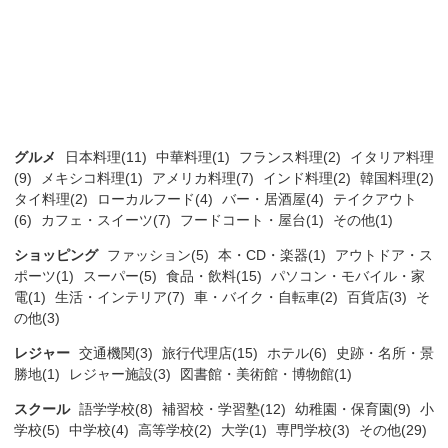
グルメ
日本料理(11)
中華料理(1)
フランス料理(2)
イタリア料理
(9)
メキシコ料理(1)
アメリカ料理(7)
インド料理(2)
韓国料理(2)
タイ料理(2)
ローカルフード(4)
バー・居酒屋(4)
テイクアウト
(6)
カフェ・スイーツ(7)
フードコート・屋台(1)
その他(1)
ショッピング
ファッション(5)
本・CD・楽器(1)
アウトドア・ス
ポーツ(1)
スーパー(5)
食品・飲料(15)
パソコン・モバイル・家
電(1)
生活・インテリア(7)
車・バイク・自転車(2)
百貨店(3)
そ
の他(3)
レジャー
交通機関(3)
旅行代理店(15)
ホテル(6)
史跡・名所・景
勝地(1)
レジャー施設(3)
図書館・美術館・博物館(1)
スクール
語学学校(8)
補習校・学習塾(12)
幼稚園・保育園(9)
小
学校(5)
中学校(4)
高等学校(2)
大学(1)
専門学校(3)
その他(29)