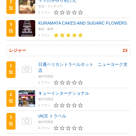
ママの手作り石けん
2
生活・インテリア
位
1 ファン
KURAMATA CAKES AND SUGARC FLOWERS
3
食品・飲料
位
1 ファン
レジャー
23
日通ペリカントラベルネット ニューヨーク支
1
店
位
旅行代理店
1 ファン
キューインターナショナル
2
旅行代理店
位
1 ファン
IACE トラベル
3
旅行代理店
位
0 ファン