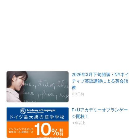
2026年3月下旬開講・NYネイ
ティブ英語講師による英会話
教
167日前
F+Uアカデミーオブランゲー
ジ開校！
１年以上