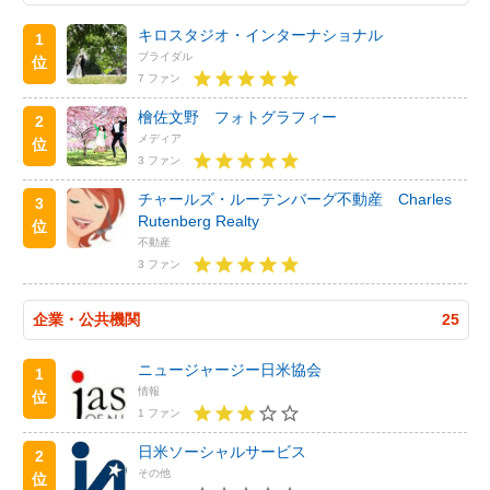
キロスタジオ・インターナショナル
1
ブライダル
位
7 ファン
檜佐文野 フォトグラフィー
2
メディア
位
3 ファン
チャールズ・ルーテンバーグ不動産 Charles
3
Rutenberg Realty
位
不動産
3 ファン
企業・公共機関
25
ニュージャージー日米協会
1
情報
位
1 ファン
日米ソーシャルサービス
2
その他
位