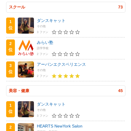
スクール
73
ダンスキャット
1
その他
位
3 ファン
みらい塾
2
語学学校
位
2 ファン
アーバンエクスペリエンス
3
その他
位
2 ファン
美容・健康
45
ダンスキャット
1
その他
位
3 ファン
HEARTS NewYork Salon
2