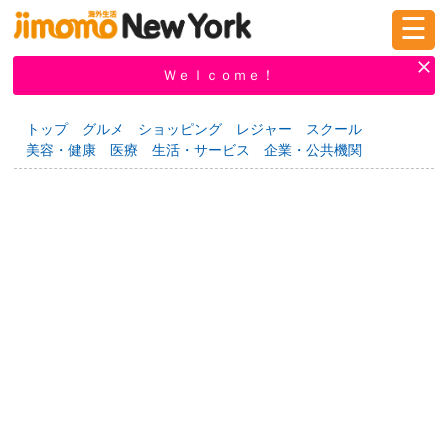
☰
ログイン
新規登録
Ｗｅｌｃｏｍｅ！
トップ
グルメ
ショッピング
レジャー
スクール
美容・健康
医療
生活・サービス
企業・公共機関
掲示板
タウン情報
教えて！
ニュース
イベント
求人
物件
習い事