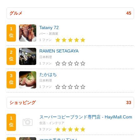
グルメ
45
Tatany 72
1
バー・居酒屋
位
1 ファン
RAMEN SETAGAYA
2
日本料理
位
1 ファン
たかはち
3
日本料理
位
1 ファン
ショッピング
33
スーパーコピーブランド専門店 - HayiMall.Com
1
生活・インテリア
位
3 ファン