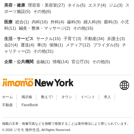
美容・健康
理容室・美容室(27)
ネイル(5)
エステ(4)
ジム(3)
ス
ポーツ施設(5)
その他(6)
医療
総合(1)
内科(16)
外科(4)
歯科(9)
婦人科(8)
眼科(3)
小児
科(11)
鍼灸・整体・マッサージ(2)
その他(16)
生活・サービス
サークル(15)
子育て(3)
不動産(34)
弁護士(3)
会計(4)
運送(4)
車(3)
保険(1)
メディア(12)
ブライダル(5)
チ
ャリティー(2)
その他(31)
企業・公共機関
金融(1)
情報(14)
官公庁(5)
その他(5)
|
|
|
|
|
|
ホーム
掲示板
教えて!
タウン
イベント
求人
|
不動産
FaceBook
掲載の文章・画像写真などを無断で複製することは著作権法により禁じられています。
ジモモ 海外生活
© 2026
, All Rights Reserved.