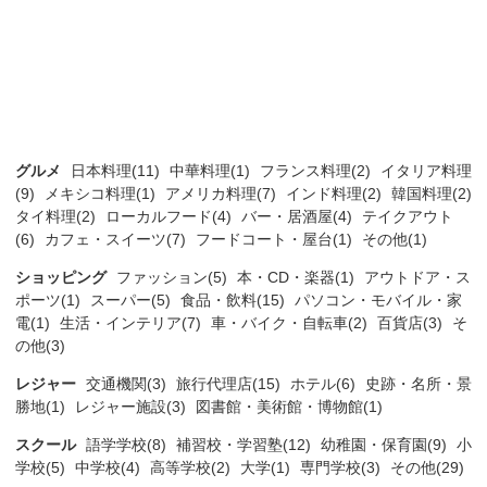
グルメ
日本料理(11)
中華料理(1)
フランス料理(2)
イタリア料理
(9)
メキシコ料理(1)
アメリカ料理(7)
インド料理(2)
韓国料理(2)
タイ料理(2)
ローカルフード(4)
バー・居酒屋(4)
テイクアウト
(6)
カフェ・スイーツ(7)
フードコート・屋台(1)
その他(1)
ショッピング
ファッション(5)
本・CD・楽器(1)
アウトドア・ス
ポーツ(1)
スーパー(5)
食品・飲料(15)
パソコン・モバイル・家
電(1)
生活・インテリア(7)
車・バイク・自転車(2)
百貨店(3)
そ
の他(3)
レジャー
交通機関(3)
旅行代理店(15)
ホテル(6)
史跡・名所・景
勝地(1)
レジャー施設(3)
図書館・美術館・博物館(1)
スクール
語学学校(8)
補習校・学習塾(12)
幼稚園・保育園(9)
小
学校(5)
中学校(4)
高等学校(2)
大学(1)
専門学校(3)
その他(29)