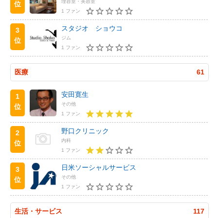
理容室・美容室
位
1 ファン
スタジオ ショウコ
3
ジム
位
1 ファン
医療
61
安田寛生
1
その他
位
1 ファン
野口クリニック
2
内科
位
1 ファン
日米ソーシャルサービス
3
その他
位
1 ファン
生活・サービス
117