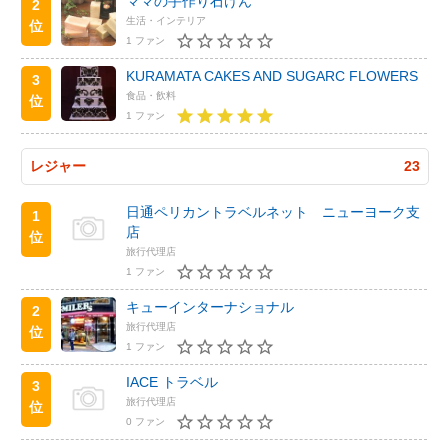
ママの手作り石けん
2
生活・インテリア
位
1 ファン
KURAMATA CAKES AND SUGARC FLOWERS
3
食品・飲料
位
1 ファン
レジャー
23
日通ペリカントラベルネット ニューヨーク支
1
店
位
旅行代理店
1 ファン
キューインターナショナル
2
旅行代理店
位
1 ファン
IACE トラベル
3
旅行代理店
位
0 ファン