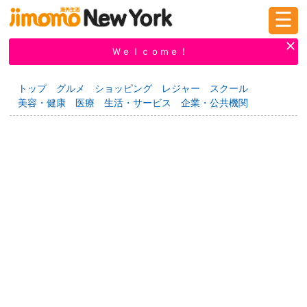
☰
ログイン
新規登録
Ｗｅｌｃｏｍｅ！
トップ
グルメ
ショッピング
レジャー
スクール
美容・健康
医療
生活・サービス
企業・公共機関
掲示板
タウン情報
教えて！
ニュース
イベント
求人
物件
習い事