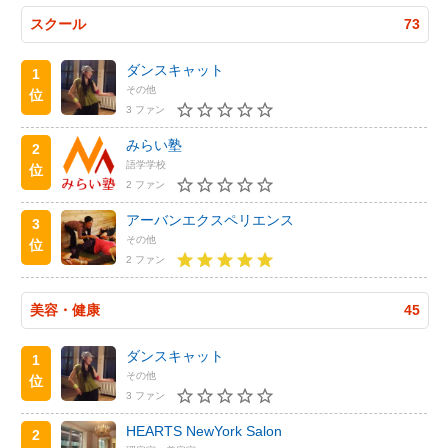
スクール
73
ダンスキャット
1
その他
位
3 ファン
みらい塾
2
語学学校
位
2 ファン
アーバンエクスペリエンス
3
その他
位
2 ファン
美容・健康
45
ダンスキャット
1
その他
位
3 ファン
HEARTS NewYork Salon
2