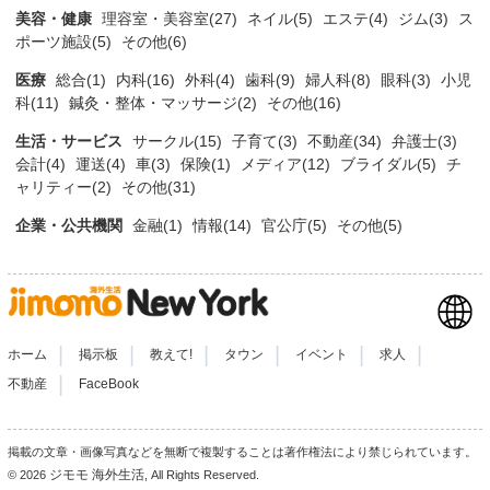
美容・健康
理容室・美容室(27)
ネイル(5)
エステ(4)
ジム(3)
ス
ポーツ施設(5)
その他(6)
医療
総合(1)
内科(16)
外科(4)
歯科(9)
婦人科(8)
眼科(3)
小児
科(11)
鍼灸・整体・マッサージ(2)
その他(16)
生活・サービス
サークル(15)
子育て(3)
不動産(34)
弁護士(3)
会計(4)
運送(4)
車(3)
保険(1)
メディア(12)
ブライダル(5)
チ
ャリティー(2)
その他(31)
企業・公共機関
金融(1)
情報(14)
官公庁(5)
その他(5)
|
|
|
|
|
|
ホーム
掲示板
教えて!
タウン
イベント
求人
|
不動産
FaceBook
掲載の文章・画像写真などを無断で複製することは著作権法により禁じられています。
ジモモ 海外生活
© 2026
, All Rights Reserved.