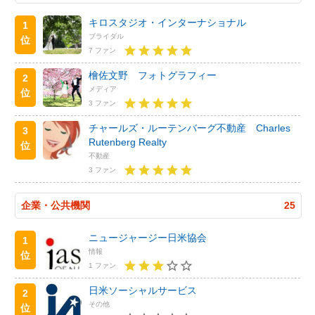
キロスタジオ・インターナショナル
1
ブライダル
位
7 ファン
檜佐文野 フォトグラフィー
2
メディア
位
3 ファン
チャールズ・ルーテンバーグ不動産 Charles
3
Rutenberg Realty
位
不動産
3 ファン
企業・公共機関
25
ニュージャージー日米協会
1
情報
位
1 ファン
日米ソーシャルサービス
2
その他
位