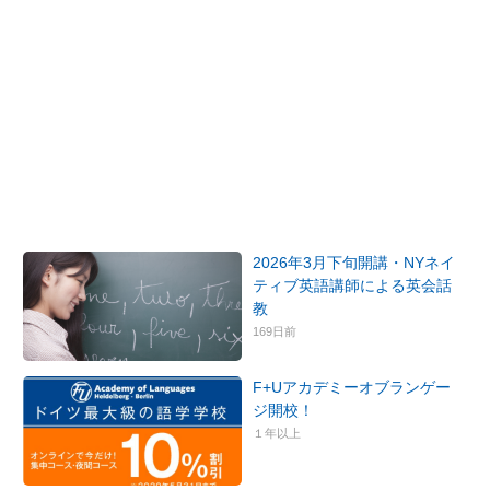
2026年3月下旬開講・NYネイ
ティブ英語講師による英会話
教
169日前
F+Uアカデミーオブランゲー
ジ開校！
１年以上