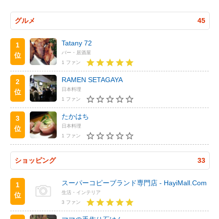
グルメ
45
Tatany 72
1
バー・居酒屋
位
1 ファン
RAMEN SETAGAYA
2
日本料理
位
1 ファン
たかはち
3
日本料理
位
1 ファン
ショッピング
33
スーパーコピーブランド専門店 - HayiMall.Com
1
生活・インテリア
位
3 ファン