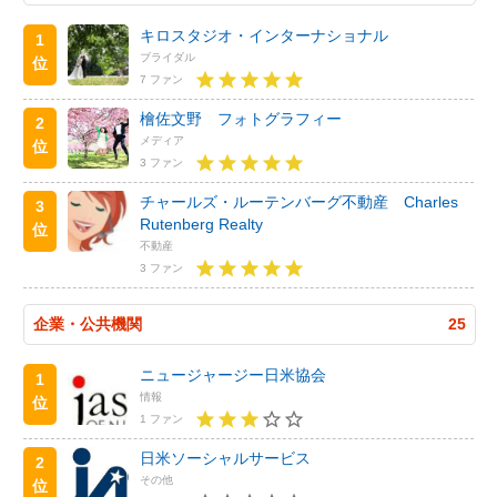
キロスタジオ・インターナショナル
1
ブライダル
位
7 ファン
檜佐文野 フォトグラフィー
2
メディア
位
3 ファン
チャールズ・ルーテンバーグ不動産 Charles
3
Rutenberg Realty
位
不動産
3 ファン
企業・公共機関
25
ニュージャージー日米協会
1
情報
位
1 ファン
日米ソーシャルサービス
2
その他
位