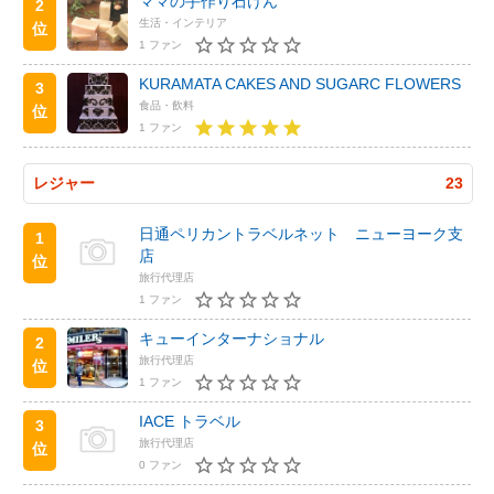
ママの手作り石けん
2
生活・インテリア
位
1 ファン
KURAMATA CAKES AND SUGARC FLOWERS
3
食品・飲料
位
1 ファン
レジャー
23
日通ペリカントラベルネット ニューヨーク支
1
店
位
旅行代理店
1 ファン
キューインターナショナル
2
旅行代理店
位
1 ファン
IACE トラベル
3
旅行代理店
位
0 ファン