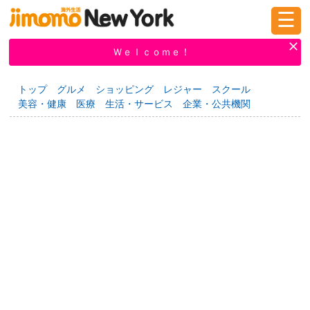
☰
ログイン
新規登録
Ｗｅｌｃｏｍｅ！
トップ
グルメ
ショッピング
レジャー
スクール
美容・健康
医療
生活・サービス
企業・公共機関
掲示板
タウン情報
教えて！
ニュース
イベント
求人
物件
習い事