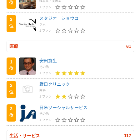
理容室・美容室
位
1 ファン
スタジオ ショウコ
3
ジム
位
1 ファン
医療
61
安田寛生
1
その他
位
1 ファン
野口クリニック
2
内科
位
1 ファン
日米ソーシャルサービス
3
その他
位
1 ファン
生活・サービス
117