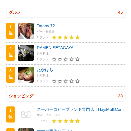
グルメ
45
Tatany 72
1
バー・居酒屋
位
1 ファン
RAMEN SETAGAYA
2
日本料理
位
1 ファン
たかはち
3
日本料理
位
1 ファン
ショッピング
33
スーパーコピーブランド専門店 - HayiMall.Com
1
生活・インテリア
位
3 ファン