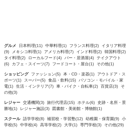
グルメ
日本料理(11)
中華料理(1)
フランス料理(2)
イタリア料理
(9)
メキシコ料理(1)
アメリカ料理(7)
インド料理(2)
韓国料理(2)
タイ料理(2)
ローカルフード(4)
バー・居酒屋(4)
テイクアウト
(6)
カフェ・スイーツ(7)
フードコート・屋台(1)
その他(1)
ショッピング
ファッション(5)
本・CD・楽器(1)
アウトドア・ス
ポーツ(1)
スーパー(5)
食品・飲料(15)
パソコン・モバイル・家
電(1)
生活・インテリア(7)
車・バイク・自転車(2)
百貨店(3)
そ
の他(3)
レジャー
交通機関(3)
旅行代理店(15)
ホテル(6)
史跡・名所・景
勝地(1)
レジャー施設(3)
図書館・美術館・博物館(1)
スクール
語学学校(8)
補習校・学習塾(12)
幼稚園・保育園(9)
小
学校(5)
中学校(4)
高等学校(2)
大学(1)
専門学校(3)
その他(29)