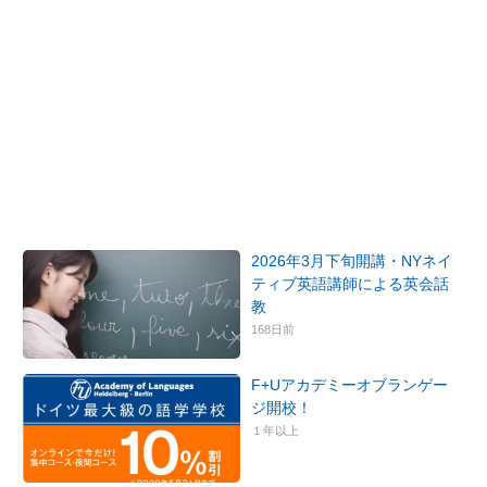
2026年3月下旬開講・NYネイ
ティブ英語講師による英会話
教
168日前
F+Uアカデミーオブランゲー
ジ開校！
１年以上