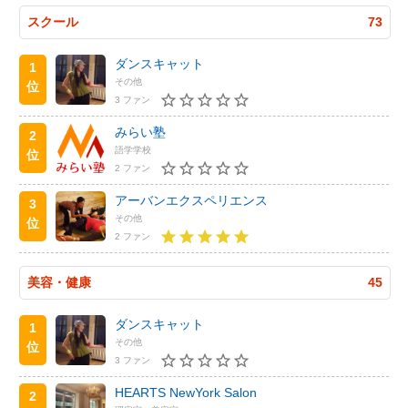
スクール
73
ダンスキャット
1
その他
位
3 ファン
みらい塾
2
語学学校
位
2 ファン
アーバンエクスペリエンス
3
その他
位
2 ファン
美容・健康
45
ダンスキャット
1
その他
位
3 ファン
HEARTS NewYork Salon
2