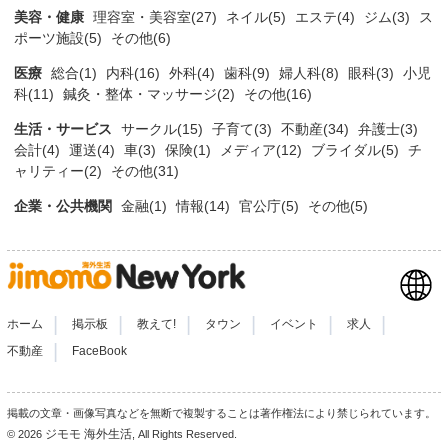
美容・健康
理容室・美容室(27)
ネイル(5)
エステ(4)
ジム(3)
ス
ポーツ施設(5)
その他(6)
医療
総合(1)
内科(16)
外科(4)
歯科(9)
婦人科(8)
眼科(3)
小児
科(11)
鍼灸・整体・マッサージ(2)
その他(16)
生活・サービス
サークル(15)
子育て(3)
不動産(34)
弁護士(3)
会計(4)
運送(4)
車(3)
保険(1)
メディア(12)
ブライダル(5)
チ
ャリティー(2)
その他(31)
企業・公共機関
金融(1)
情報(14)
官公庁(5)
その他(5)
|
|
|
|
|
|
ホーム
掲示板
教えて!
タウン
イベント
求人
|
不動産
FaceBook
掲載の文章・画像写真などを無断で複製することは著作権法により禁じられています。
ジモモ 海外生活
© 2026
, All Rights Reserved.