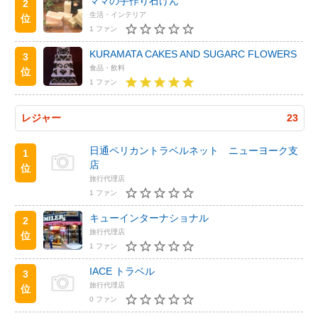
ママの手作り石けん
2
生活・インテリア
位
1 ファン
KURAMATA CAKES AND SUGARC FLOWERS
3
食品・飲料
位
1 ファン
レジャー
23
日通ペリカントラベルネット ニューヨーク支
1
店
位
旅行代理店
1 ファン
キューインターナショナル
2
旅行代理店
位
1 ファン
IACE トラベル
3
旅行代理店
位
0 ファン