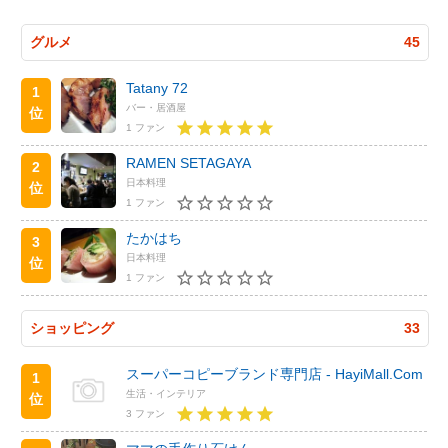
グルメ
45
Tatany 72
1
バー・居酒屋
位
1 ファン
RAMEN SETAGAYA
2
日本料理
位
1 ファン
たかはち
3
日本料理
位
1 ファン
ショッピング
33
スーパーコピーブランド専門店 - HayiMall.Com
1
生活・インテリア
位
3 ファン