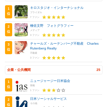
キロスタジオ・インターナショナル
1
ブライダル
位
7 ファン
檜佐文野 フォトグラフィー
2
メディア
位
3 ファン
チャールズ・ルーテンバーグ不動産 Charles
3
Rutenberg Realty
位
不動産
3 ファン
企業・公共機関
25
ニュージャージー日米協会
1
情報
位
1 ファン
日米ソーシャルサービス
2
その他
位