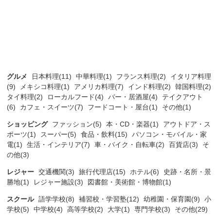
グルメ
日本料理(11)
中華料理(1)
フランス料理(2)
イタリア料理
(9)
メキシコ料理(1)
アメリカ料理(7)
インド料理(2)
韓国料理(2)
タイ料理(2)
ローカルフード(4)
バー・居酒屋(4)
テイクアウト
(6)
カフェ・スイーツ(7)
フードコート・屋台(1)
その他(1)
ショッピング
ファッション(5)
本・CD・楽器(1)
アウトドア・ス
ポーツ(1)
スーパー(5)
食品・飲料(15)
パソコン・モバイル・家
電(1)
生活・インテリア(7)
車・バイク・自転車(2)
百貨店(3)
そ
の他(3)
レジャー
交通機関(3)
旅行代理店(15)
ホテル(6)
史跡・名所・景
勝地(1)
レジャー施設(3)
図書館・美術館・博物館(1)
スクール
語学学校(8)
補習校・学習塾(12)
幼稚園・保育園(9)
小
学校(5)
中学校(4)
高等学校(2)
大学(1)
専門学校(3)
その他(29)