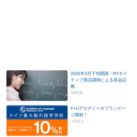
2026年3月下旬開講・NYネイ
ティブ英語講師による英会話
教
169日前
F+Uアカデミーオブランゲー
ジ開校！
１年以上