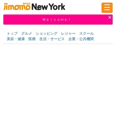
☰
ログイン
新規登録
Ｗｅｌｃｏｍｅ！
トップ
グルメ
ショッピング
レジャー
スクール
美容・健康
医療
生活・サービス
企業・公共機関
掲示板
タウン情報
教えて！
ニュース
イベント
求人
物件
習い事