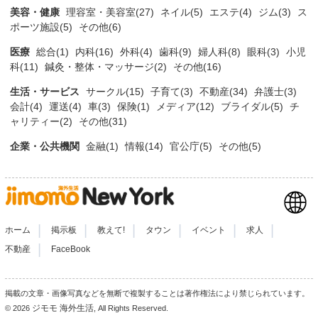
美容・健康
理容室・美容室(27)
ネイル(5)
エステ(4)
ジム(3)
ス
ポーツ施設(5)
その他(6)
医療
総合(1)
内科(16)
外科(4)
歯科(9)
婦人科(8)
眼科(3)
小児
科(11)
鍼灸・整体・マッサージ(2)
その他(16)
生活・サービス
サークル(15)
子育て(3)
不動産(34)
弁護士(3)
会計(4)
運送(4)
車(3)
保険(1)
メディア(12)
ブライダル(5)
チ
ャリティー(2)
その他(31)
企業・公共機関
金融(1)
情報(14)
官公庁(5)
その他(5)
|
|
|
|
|
|
ホーム
掲示板
教えて!
タウン
イベント
求人
|
不動産
FaceBook
掲載の文章・画像写真などを無断で複製することは著作権法により禁じられています。
ジモモ 海外生活
© 2026
, All Rights Reserved.