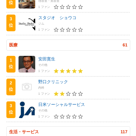
理容室・美容室
位
1 ファン
スタジオ ショウコ
3
ジム
位
1 ファン
医療
61
安田寛生
1
その他
位
1 ファン
野口クリニック
2
内科
位
1 ファン
日米ソーシャルサービス
3
その他
位
1 ファン
生活・サービス
117