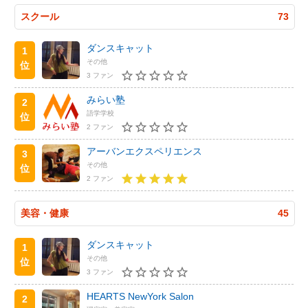
スクール
73
ダンスキャット
1
その他
位
3 ファン
みらい塾
2
語学学校
位
2 ファン
アーバンエクスペリエンス
3
その他
位
2 ファン
美容・健康
45
ダンスキャット
1
その他
位
3 ファン
HEARTS NewYork Salon
2