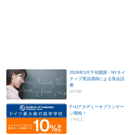
2026年3月下旬開講・NYネイ
ティブ英語講師による英会話
教
167日前
F+Uアカデミーオブランゲー
ジ開校！
１年以上