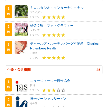
キロスタジオ・インターナショナル
1
ブライダル
位
7 ファン
檜佐文野 フォトグラフィー
2
メディア
位
3 ファン
チャールズ・ルーテンバーグ不動産 Charles
3
Rutenberg Realty
位
不動産
3 ファン
企業・公共機関
25
ニュージャージー日米協会
1
情報
位
1 ファン
日米ソーシャルサービス
2
その他
位