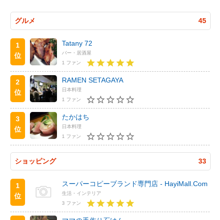
グルメ
45
Tatany 72
1
バー・居酒屋
位
1 ファン
RAMEN SETAGAYA
2
日本料理
位
1 ファン
たかはち
3
日本料理
位
1 ファン
ショッピング
33
スーパーコピーブランド専門店 - HayiMall.Com
1
生活・インテリア
位
3 ファン