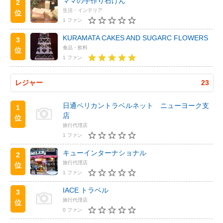
ママの手作り石けん
2
生活・インテリア
位
1 ファン
KURAMATA CAKES AND SUGARC FLOWERS
3
食品・飲料
位
1 ファン
レジャー
23
日通ペリカントラベルネット ニューヨーク支
1
店
位
旅行代理店
1 ファン
キューインターナショナル
2
旅行代理店
位
1 ファン
IACE トラベル
3
旅行代理店
位
0 ファン