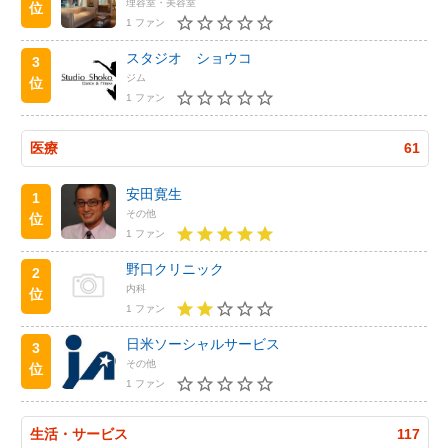
理容室・美容室
位
1 ファン
スタジオ ショウコ
3
ジム
位
1 ファン
医療
61
安田寛生
1
その他
位
1 ファン
野口クリニック
2
内科
位
1 ファン
日米ソーシャルサービス
3
その他
位
1 ファン
生活・サービス
117