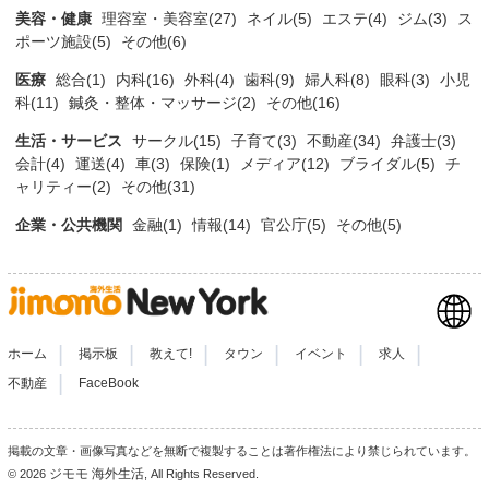
美容・健康
理容室・美容室(27)
ネイル(5)
エステ(4)
ジム(3)
ス
ポーツ施設(5)
その他(6)
医療
総合(1)
内科(16)
外科(4)
歯科(9)
婦人科(8)
眼科(3)
小児
科(11)
鍼灸・整体・マッサージ(2)
その他(16)
生活・サービス
サークル(15)
子育て(3)
不動産(34)
弁護士(3)
会計(4)
運送(4)
車(3)
保険(1)
メディア(12)
ブライダル(5)
チ
ャリティー(2)
その他(31)
企業・公共機関
金融(1)
情報(14)
官公庁(5)
その他(5)
|
|
|
|
|
|
ホーム
掲示板
教えて!
タウン
イベント
求人
|
不動産
FaceBook
掲載の文章・画像写真などを無断で複製することは著作権法により禁じられています。
ジモモ 海外生活
© 2026
, All Rights Reserved.