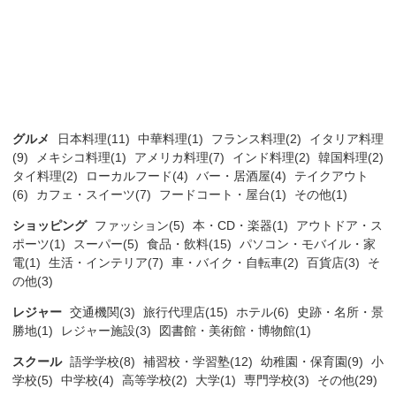
グルメ
日本料理(11)
中華料理(1)
フランス料理(2)
イタリア料理
(9)
メキシコ料理(1)
アメリカ料理(7)
インド料理(2)
韓国料理(2)
タイ料理(2)
ローカルフード(4)
バー・居酒屋(4)
テイクアウト
(6)
カフェ・スイーツ(7)
フードコート・屋台(1)
その他(1)
ショッピング
ファッション(5)
本・CD・楽器(1)
アウトドア・ス
ポーツ(1)
スーパー(5)
食品・飲料(15)
パソコン・モバイル・家
電(1)
生活・インテリア(7)
車・バイク・自転車(2)
百貨店(3)
そ
の他(3)
レジャー
交通機関(3)
旅行代理店(15)
ホテル(6)
史跡・名所・景
勝地(1)
レジャー施設(3)
図書館・美術館・博物館(1)
スクール
語学学校(8)
補習校・学習塾(12)
幼稚園・保育園(9)
小
学校(5)
中学校(4)
高等学校(2)
大学(1)
専門学校(3)
その他(29)