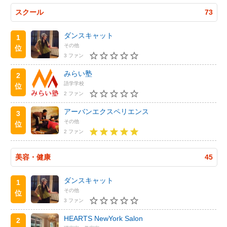
スクール
73
ダンスキャット
1
その他
位
3 ファン
みらい塾
2
語学学校
位
2 ファン
アーバンエクスペリエンス
3
その他
位
2 ファン
美容・健康
45
ダンスキャット
1
その他
位
3 ファン
HEARTS NewYork Salon
2