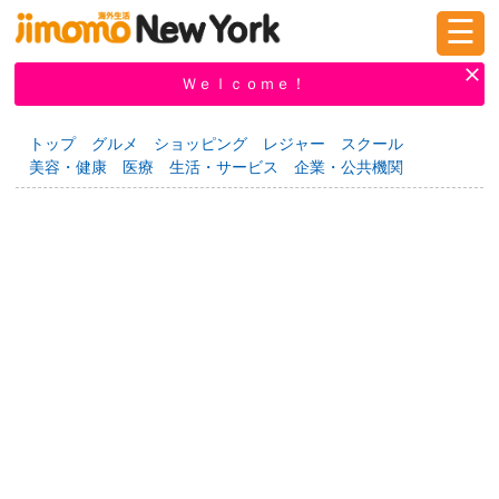
☰
ログイン
新規登録
Ｗｅｌｃｏｍｅ！
トップ
グルメ
ショッピング
レジャー
スクール
美容・健康
医療
生活・サービス
企業・公共機関
掲示板
タウン情報
教えて！
ニュース
イベント
求人
物件
習い事