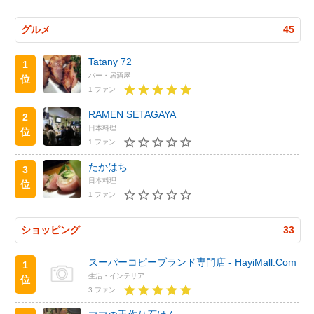
グルメ
45
Tatany 72
1
バー・居酒屋
位
1 ファン
RAMEN SETAGAYA
2
日本料理
位
1 ファン
たかはち
3
日本料理
位
1 ファン
ショッピング
33
スーパーコピーブランド専門店 - HayiMall.Com
1
生活・インテリア
位
3 ファン