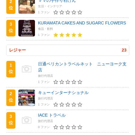
ママの手作り石けん
2
生活・インテリア
位
1 ファン
KURAMATA CAKES AND SUGARC FLOWERS
3
食品・飲料
位
1 ファン
レジャー
23
日通ペリカントラベルネット ニューヨーク支
1
店
位
旅行代理店
1 ファン
キューインターナショナル
2
旅行代理店
位
1 ファン
IACE トラベル
3
旅行代理店
位
0 ファン