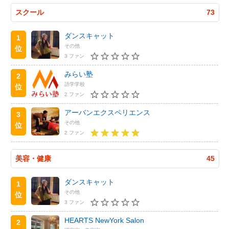
スクール
73
ダンスキャット
1
その他
位
3 ファン
みらい塾
2
語学学校
位
2 ファン
アーバンエクスペリエンス
3
その他
位
2 ファン
美容・健康
45
ダンスキャット
1
その他
位
3 ファン
HEARTS NewYork Salon
2