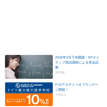
2026年3月下旬開講・NYネイ
ティブ英語講師による英会話
教
167日前
F+Uアカデミーオブランゲー
ジ開校！
１年以上