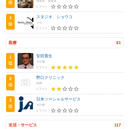
理容室・美容室
位
1 ファン
スタジオ ショウコ
3
ジム
位
1 ファン
医療
61
安田寛生
1
その他
位
1 ファン
野口クリニック
2
内科
位
1 ファン
日米ソーシャルサービス
3
その他
位
1 ファン
生活・サービス
117