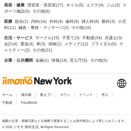
美容・健康
理容室・美容室(27)
ネイル(5)
エステ(4)
ジム(3)
ス
ポーツ施設(5)
その他(6)
医療
総合(1)
内科(16)
外科(4)
歯科(9)
婦人科(8)
眼科(3)
小児
科(11)
鍼灸・整体・マッサージ(2)
その他(16)
生活・サービス
サークル(15)
子育て(3)
不動産(34)
弁護士(3)
会計(4)
運送(4)
車(3)
保険(1)
メディア(12)
ブライダル(5)
チ
ャリティー(2)
その他(31)
企業・公共機関
金融(1)
情報(14)
官公庁(5)
その他(5)
|
|
|
|
|
|
ホーム
掲示板
教えて!
タウン
イベント
求人
|
不動産
FaceBook
掲載の文章・画像写真などを無断で複製することは著作権法により禁じられています。
ジモモ 海外生活
© 2026
, All Rights Reserved.