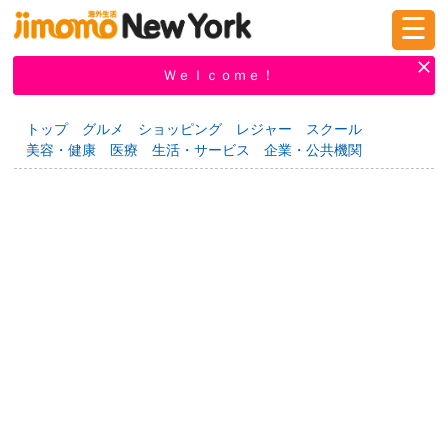
☰
ログイン
新規登録
Ｗｅｌｃｏｍｅ！
トップ
グルメ
ショッピング
レジャー
スクール
美容・健康
医療
生活・サービス
企業・公共機関
掲示板
タウン情報
教えて！
ニュース
イベント
求人
物件
習い事