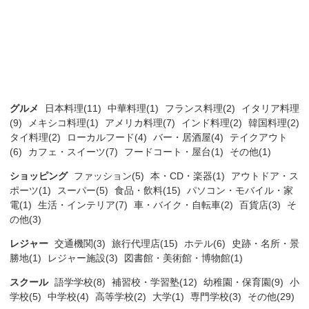
グルメ
日本料理(11)
中華料理(1)
フランス料理(2)
イタリア料理
(9)
メキシコ料理(1)
アメリカ料理(7)
インド料理(2)
韓国料理(2)
タイ料理(2)
ローカルフード(4)
バー・居酒屋(4)
テイクアウト
(6)
カフェ・スイーツ(7)
フードコート・屋台(1)
その他(1)
ショッピング
ファッション(5)
本・CD・楽器(1)
アウトドア・ス
ポーツ(1)
スーパー(5)
食品・飲料(15)
パソコン・モバイル・家
電(1)
生活・インテリア(7)
車・バイク・自転車(2)
百貨店(3)
そ
の他(3)
レジャー
交通機関(3)
旅行代理店(15)
ホテル(6)
史跡・名所・景
勝地(1)
レジャー施設(3)
図書館・美術館・博物館(1)
スクール
語学学校(8)
補習校・学習塾(12)
幼稚園・保育園(9)
小
学校(5)
中学校(4)
高等学校(2)
大学(1)
専門学校(3)
その他(29)