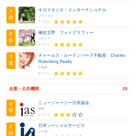
キロスタジオ・インターナショナル
1
ブライダル
位
7 ファン
檜佐文野 フォトグラフィー
2
メディア
位
3 ファン
チャールズ・ルーテンバーグ不動産 Charles
3
Rutenberg Realty
位
不動産
3 ファン
企業・公共機関
25
ニュージャージー日米協会
1
情報
位
1 ファン
日米ソーシャルサービス
2
その他
位