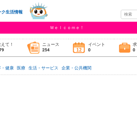
ーク生活情報
Ｗｅｌｃｏｍｅ！
教えて！
ニュース
イベント
79
254
0
0
容・健康
医療
生活・サービス
企業・公共機関