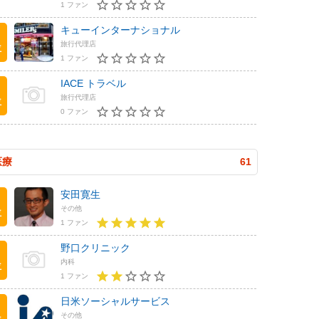
1 ファン
キューインターナショナル
旅行代理店
位
1 ファン
IACE トラベル
旅行代理店
位
0 ファン
医療
61
安田寛生
その他
位
1 ファン
野口クリニック
内科
位
1 ファン
日米ソーシャルサービス
その他
位