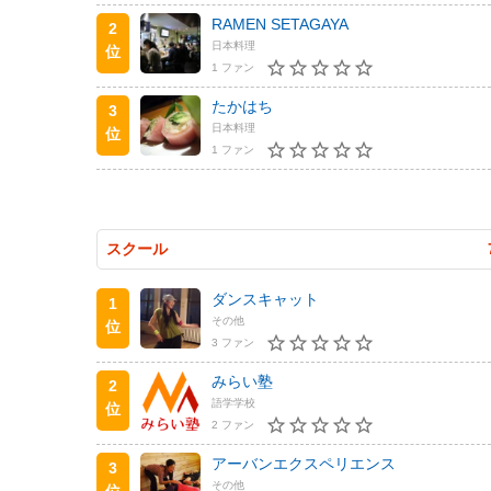
RAMEN SETAGAYA
2
日本料理
位
1 ファン
たかはち
3
日本料理
位
1 ファン
スクール
ダンスキャット
1
その他
位
3 ファン
みらい塾
2
語学学校
位
2 ファン
アーバンエクスペリエンス
3
その他
位