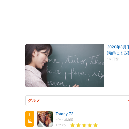
2026年3
講師による
166日前
グルメ
Tatany 72
1
バー・居酒屋
位
1 ファン