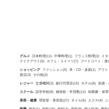
グルメ
日本料理(11)
中華料理(1)
フランス料理(2)
イタ
テイクアウト(6)
カフェ・スイーツ(7)
フードコート・屋台
ショッピング
ファッション(5)
本・CD・楽器(1)
アウト
貨店(3)
その他(3)
レジャー
交通機関(3)
旅行代理店(15)
ホテル(6)
史跡・
スクール
語学学校(8)
補習校・学習塾(12)
幼稚園・保育園
美容・健康
理容室・美容室(27)
ネイル(5)
エステ(4)
ジ
医療
総合(1)
内科(16)
外科(4)
歯科(9)
婦人科(8)
眼科(