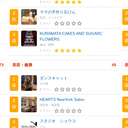
3 ファン
ママの手作り石けん
2
2
生活・インテリア
位
1 ファン
KURAMATA CAKES AND SUGARC
3
3
FLOWERS
位
食品・飲料
1 ファン
73
美容・健康
45
ダンスキャット
1
1
その他
位
3 ファン
HEARTS NewYork Salon
2
2
理容室・美容室
位
1 ファン
スタジオ ショウコ
3
3
ジム
位