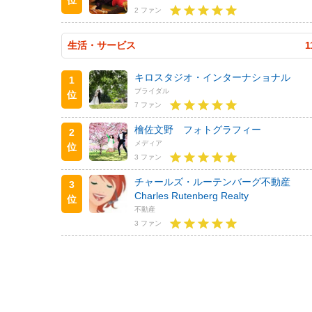
2 ファン
生活・サービス
1
キロスタジオ・インターナショナル
1
ブライダル
位
7 ファン
檜佐文野 フォトグラフィー
2
メディア
位
3 ファン
チャールズ・ルーテンバーグ不動産
3
Charles Rutenberg Realty
位
不動産
3 ファン