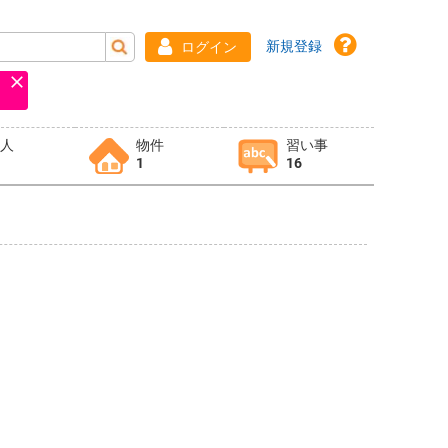
新規登録
ログイン
求人
物件
習い事
1
16