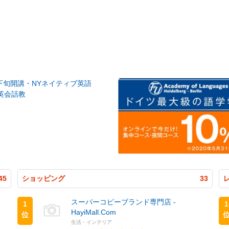
月下旬開講・NYネイティブ英語
英会話教
45
ショッピング
33
スーパーコピーブランド専門店 -
1
1
HayiMall.Com
位
生活・インテリア