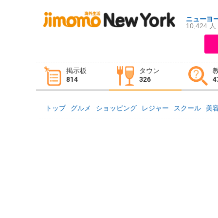
ニューヨ
10,424 人
ログイン
新規登録
掲示板
タウン
掲示板
タウン情報
教えて！
814
326
4
トップ
グルメ
ショッピング
レジャー
スクール
美
ニュース
イベント
求人
物件
習い事