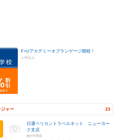
F+Uアカデミーオブランゲージ開校！
１年以上
レジャー
23
日通ペリカントラベルネット ニューヨー
ク支店
位
旅行代理店