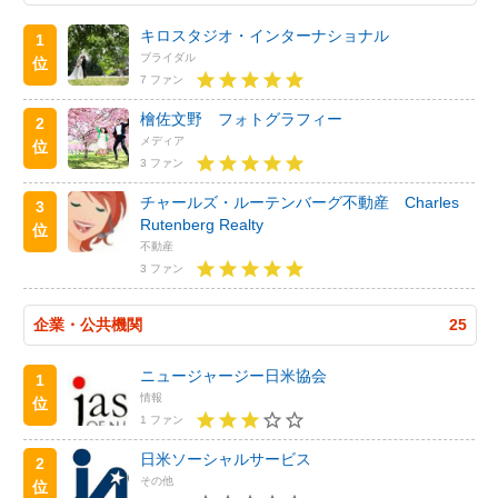
キロスタジオ・インターナショナル
1
ブライダル
位
7 ファン
檜佐文野 フォトグラフィー
2
メディア
位
3 ファン
チャールズ・ルーテンバーグ不動産 Charles
3
Rutenberg Realty
位
不動産
3 ファン
企業・公共機関
25
ニュージャージー日米協会
1
情報
位
1 ファン
日米ソーシャルサービス
2
その他
位