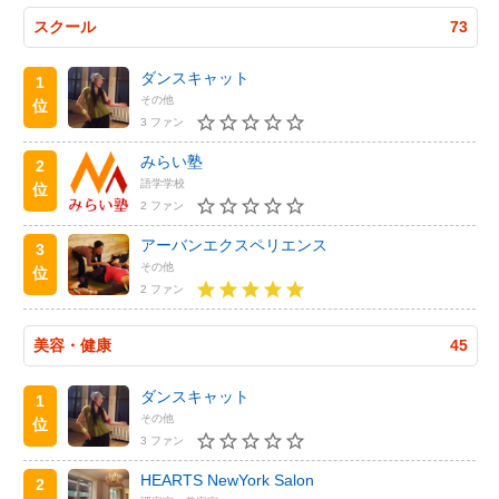
スクール
73
ダンスキャット
1
その他
位
3 ファン
みらい塾
2
語学学校
位
2 ファン
アーバンエクスペリエンス
3
その他
位
2 ファン
美容・健康
45
ダンスキャット
1
その他
位
3 ファン
HEARTS NewYork Salon
2