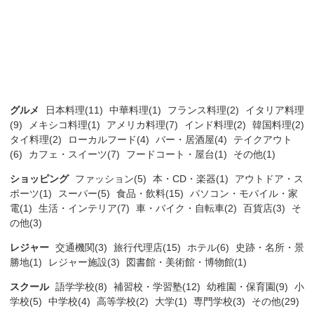
グルメ
日本料理(11)
中華料理(1)
フランス料理(2)
イタリア料理
(9)
メキシコ料理(1)
アメリカ料理(7)
インド料理(2)
韓国料理(2)
タイ料理(2)
ローカルフード(4)
バー・居酒屋(4)
テイクアウト
(6)
カフェ・スイーツ(7)
フードコート・屋台(1)
その他(1)
ショッピング
ファッション(5)
本・CD・楽器(1)
アウトドア・ス
ポーツ(1)
スーパー(5)
食品・飲料(15)
パソコン・モバイル・家
電(1)
生活・インテリア(7)
車・バイク・自転車(2)
百貨店(3)
そ
の他(3)
レジャー
交通機関(3)
旅行代理店(15)
ホテル(6)
史跡・名所・景
勝地(1)
レジャー施設(3)
図書館・美術館・博物館(1)
スクール
語学学校(8)
補習校・学習塾(12)
幼稚園・保育園(9)
小
学校(5)
中学校(4)
高等学校(2)
大学(1)
専門学校(3)
その他(29)