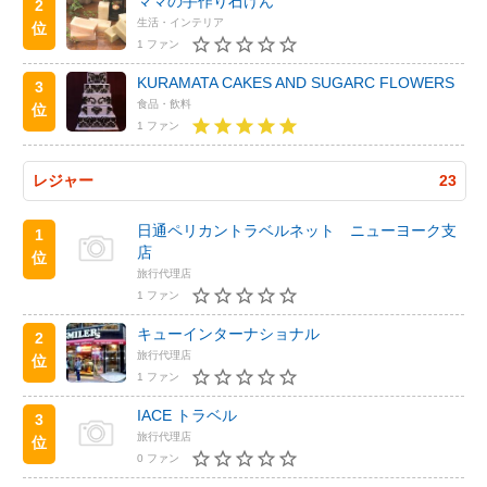
ママの手作り石けん
2
生活・インテリア
位
1 ファン
KURAMATA CAKES AND SUGARC FLOWERS
3
食品・飲料
位
1 ファン
レジャー
23
日通ペリカントラベルネット ニューヨーク支
1
店
位
旅行代理店
1 ファン
キューインターナショナル
2
旅行代理店
位
1 ファン
IACE トラベル
3
旅行代理店
位
0 ファン