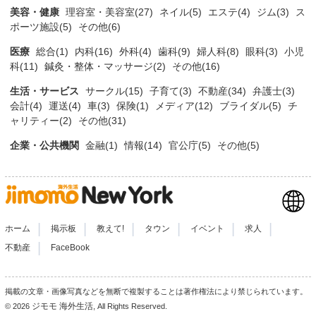
美容・健康
理容室・美容室(27)
ネイル(5)
エステ(4)
ジム(3)
ス
ポーツ施設(5)
その他(6)
医療
総合(1)
内科(16)
外科(4)
歯科(9)
婦人科(8)
眼科(3)
小児
科(11)
鍼灸・整体・マッサージ(2)
その他(16)
生活・サービス
サークル(15)
子育て(3)
不動産(34)
弁護士(3)
会計(4)
運送(4)
車(3)
保険(1)
メディア(12)
ブライダル(5)
チ
ャリティー(2)
その他(31)
企業・公共機関
金融(1)
情報(14)
官公庁(5)
その他(5)
|
|
|
|
|
|
ホーム
掲示板
教えて!
タウン
イベント
求人
|
不動産
FaceBook
掲載の文章・画像写真などを無断で複製することは著作権法により禁じられています。
ジモモ 海外生活
© 2026
, All Rights Reserved.