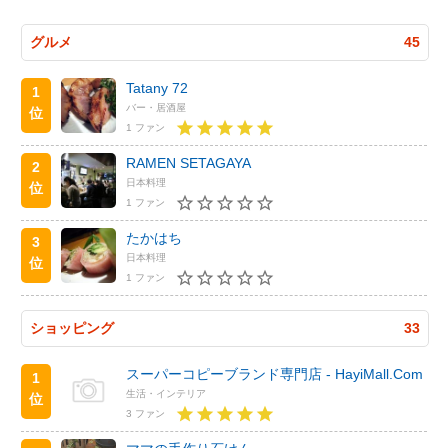
グルメ
45
Tatany 72
1
バー・居酒屋
位
1 ファン
RAMEN SETAGAYA
2
日本料理
位
1 ファン
たかはち
3
日本料理
位
1 ファン
ショッピング
33
スーパーコピーブランド専門店 - HayiMall.Com
1
生活・インテリア
位
3 ファン