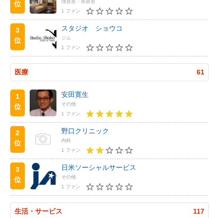
理容室・美容室
位
1 ファン
スタジオ ショウコ
3
ジム
位
1 ファン
医療
61
安田寛生
1
その他
位
1 ファン
野口クリニック
2
内科
位
1 ファン
日米ソーシャルサービス
3
その他
位
1 ファン
生活・サービス
117