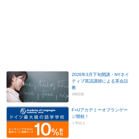
2026年3月下旬開講・NYネイ
ティブ英語講師による英会話
教
168日前
F+Uアカデミーオブランゲー
ジ開校！
１年以上