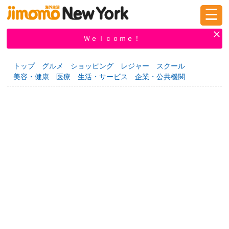
☰
ログイン
新規登録
Ｗｅｌｃｏｍｅ！
トップ
グルメ
ショッピング
レジャー
スクール
美容・健康
医療
生活・サービス
企業・公共機関
掲示板
タウン情報
教えて！
ニュース
イベント
求人
物件
習い事