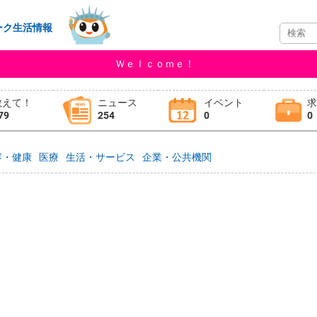
ーク生活情報
Ｗｅｌｃｏｍｅ！
教えて！
ニュース
イベント
79
254
0
0
容・健康
医療
生活・サービス
企業・公共機関