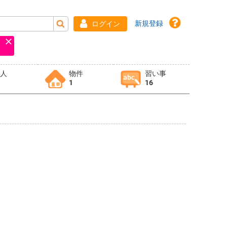
新規登録
ログイン
求人
物件
習い事
1
16