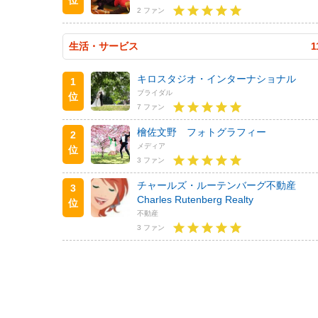
2 ファン
生活・サービス
1
キロスタジオ・インターナショナル
1
ブライダル
位
7 ファン
檜佐文野 フォトグラフィー
2
メディア
位
3 ファン
チャールズ・ルーテンバーグ不動産
3
Charles Rutenberg Realty
位
不動産
3 ファン