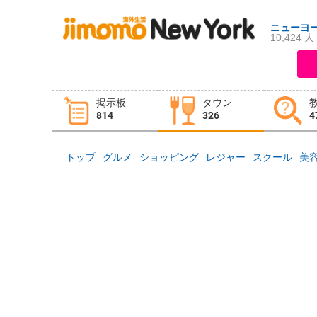
ニューヨ
10,424 人
ログイン
新規登録
掲示板
タウン
掲示板
タウン情報
教えて！
814
326
4
トップ
グルメ
ショッピング
レジャー
スクール
美
ニュース
イベント
求人
物件
習い事