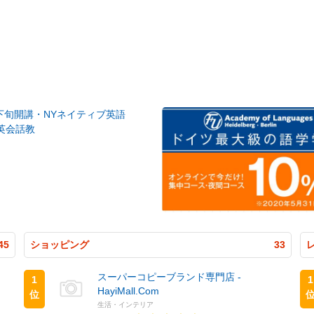
月下旬開講・NYネイティブ英語
英会話教
45
ショッピング
33
スーパーコピーブランド専門店 -
1
1
HayiMall.Com
位
生活・インテリア