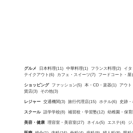
グルメ
日本料理(11)
中華料理(1)
フランス料理(2)
イタ
テイクアウト(6)
カフェ・スイーツ(7)
フードコート・屋台
ショッピング
ファッション(5)
本・CD・楽器(1)
アウト
貨店(3)
その他(3)
レジャー
交通機関(3)
旅行代理店(15)
ホテル(6)
史跡・
スクール
語学学校(8)
補習校・学習塾(12)
幼稚園・保育園
美容・健康
理容室・美容室(27)
ネイル(5)
エステ(4)
ジ
医療
総合(1)
内科(16)
外科(4)
歯科(9)
婦人科(8)
眼科(