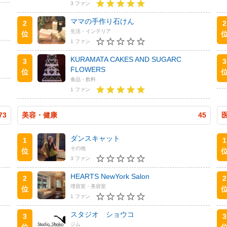
3 ファン
ママの手作り石けん
2
2
生活・インテリア
位
1 ファン
KURAMATA CAKES AND SUGARC
3
3
FLOWERS
位
食品・飲料
1 ファン
73
美容・健康
45
ダンスキャット
1
1
その他
位
3 ファン
HEARTS NewYork Salon
2
2
理容室・美容室
位
1 ファン
スタジオ ショウコ
3
3
ジム
位