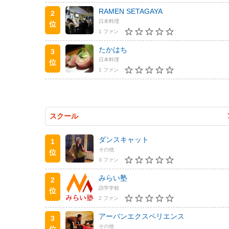
RAMEN SETAGAYA
2
日本料理
位
1 ファン
たかはち
3
日本料理
位
1 ファン
スクール
ダンスキャット
1
その他
位
3 ファン
みらい塾
2
語学学校
位
2 ファン
アーバンエクスペリエンス
3
その他
位