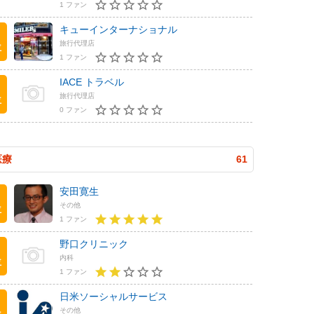
1 ファン
キューインターナショナル
旅行代理店
位
1 ファン
IACE トラベル
旅行代理店
位
0 ファン
医療
61
安田寛生
その他
位
1 ファン
野口クリニック
内科
位
1 ファン
日米ソーシャルサービス
その他
位