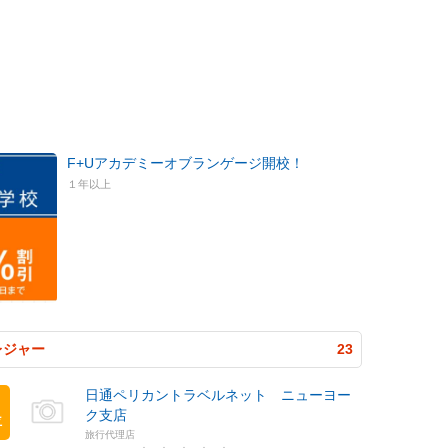
F+Uアカデミーオブランゲージ開校！
１年以上
レジャー
23
日通ペリカントラベルネット ニューヨー
ク支店
位
旅行代理店