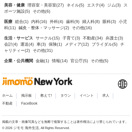
美容・健康
理容室・美容室(27)
ネイル(5)
エステ(4)
ジム(3)
ス
ポーツ施設(5)
その他(6)
医療
総合(1)
内科(16)
外科(4)
歯科(9)
婦人科(8)
眼科(3)
小児
科(11)
鍼灸・整体・マッサージ(2)
その他(16)
生活・サービス
サークル(15)
子育て(3)
不動産(34)
弁護士(3)
会計(4)
運送(4)
車(3)
保険(1)
メディア(12)
ブライダル(5)
チ
ャリティー(2)
その他(31)
企業・公共機関
金融(1)
情報(14)
官公庁(5)
その他(5)
|
|
|
|
|
|
ホーム
掲示板
教えて!
タウン
イベント
求人
|
不動産
FaceBook
掲載の文章・画像写真などを無断で複製することは著作権法により禁じられています。
ジモモ 海外生活
© 2026
, All Rights Reserved.