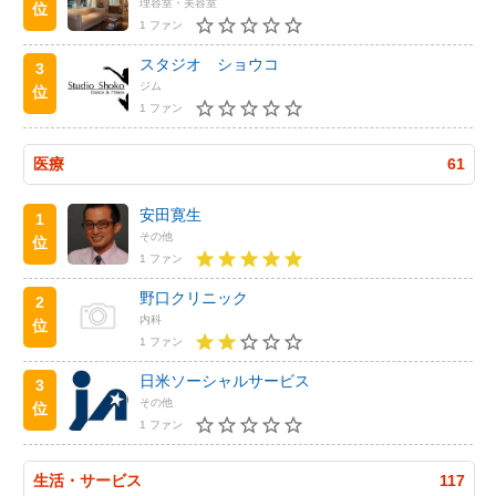
理容室・美容室
位
1 ファン
スタジオ ショウコ
3
ジム
位
1 ファン
医療
61
安田寛生
1
その他
位
1 ファン
野口クリニック
2
内科
位
1 ファン
日米ソーシャルサービス
3
その他
位
1 ファン
生活・サービス
117