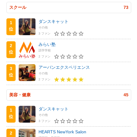
スクール
73
ダンスキャット
1
その他
位
3 ファン
みらい塾
2
語学学校
位
2 ファン
アーバンエクスペリエンス
3
その他
位
2 ファン
美容・健康
45
ダンスキャット
1
その他
位
3 ファン
HEARTS NewYork Salon
2