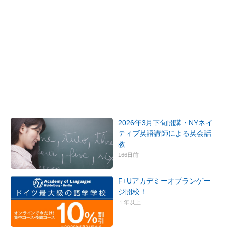
2026年3月下旬開講・NYネイ
ティブ英語講師による英会話
教
166日前
F+Uアカデミーオブランゲー
ジ開校！
１年以上