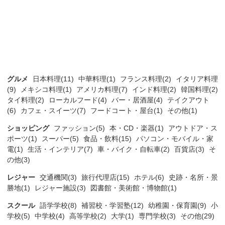
グルメ
日本料理(11)
中華料理(1)
フランス料理(2)
イタリア料理
(9)
メキシコ料理(1)
アメリカ料理(7)
インド料理(2)
韓国料理(2)
タイ料理(2)
ローカルフード(4)
バー・居酒屋(4)
テイクアウト
(6)
カフェ・スイーツ(7)
フードコート・屋台(1)
その他(1)
ショッピング
ファッション(5)
本・CD・楽器(1)
アウトドア・ス
ポーツ(1)
スーパー(5)
食品・飲料(15)
パソコン・モバイル・家
電(1)
生活・インテリア(7)
車・バイク・自転車(2)
百貨店(3)
そ
の他(3)
レジャー
交通機関(3)
旅行代理店(15)
ホテル(6)
史跡・名所・景
勝地(1)
レジャー施設(3)
図書館・美術館・博物館(1)
スクール
語学学校(8)
補習校・学習塾(12)
幼稚園・保育園(9)
小
学校(5)
中学校(4)
高等学校(2)
大学(1)
専門学校(3)
その他(29)