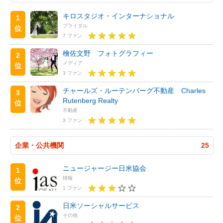
キロスタジオ・インターナショナル
1
ブライダル
位
7 ファン
檜佐文野 フォトグラフィー
2
メディア
位
3 ファン
チャールズ・ルーテンバーグ不動産 Charles
3
Rutenberg Realty
位
不動産
3 ファン
企業・公共機関
25
ニュージャージー日米協会
1
情報
位
1 ファン
日米ソーシャルサービス
2
その他
位