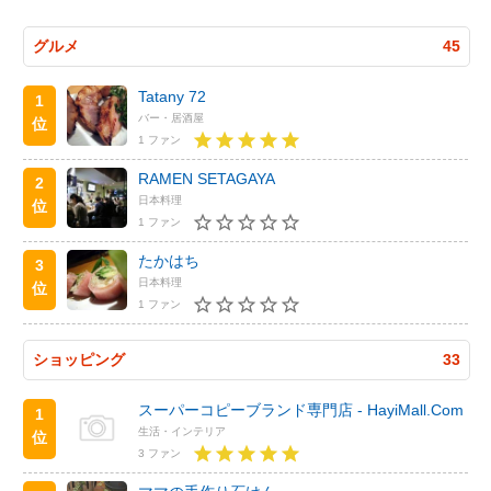
グルメ
45
Tatany 72
1
バー・居酒屋
位
1 ファン
RAMEN SETAGAYA
2
日本料理
位
1 ファン
たかはち
3
日本料理
位
1 ファン
ショッピング
33
スーパーコピーブランド専門店 - HayiMall.Com
1
生活・インテリア
位
3 ファン