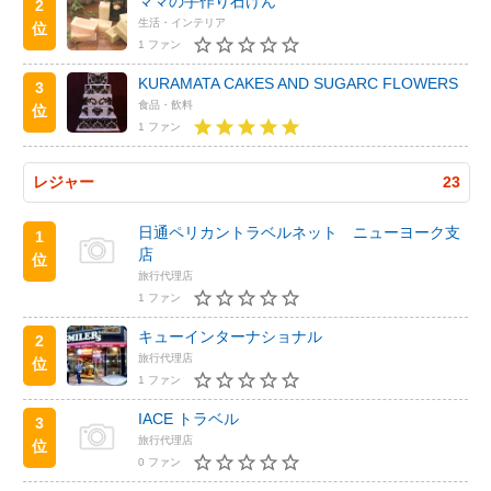
ママの手作り石けん
2
生活・インテリア
位
1 ファン
KURAMATA CAKES AND SUGARC FLOWERS
3
食品・飲料
位
1 ファン
レジャー
23
日通ペリカントラベルネット ニューヨーク支
1
店
位
旅行代理店
1 ファン
キューインターナショナル
2
旅行代理店
位
1 ファン
IACE トラベル
3
旅行代理店
位
0 ファン