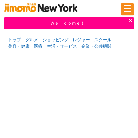
☰
ログイン
新規登録
Ｗｅｌｃｏｍｅ！
トップ
グルメ
ショッピング
レジャー
スクール
美容・健康
医療
生活・サービス
企業・公共機関
掲示板
タウン情報
教えて！
ニュース
イベント
求人
物件
習い事