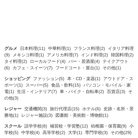
グルメ
日本料理(11)
中華料理(1)
フランス料理(2)
イタリア料理
(9)
メキシコ料理(1)
アメリカ料理(7)
インド料理(2)
韓国料理(2)
タイ料理(2)
ローカルフード(4)
バー・居酒屋(4)
テイクアウト
(6)
カフェ・スイーツ(7)
フードコート・屋台(1)
その他(1)
ショッピング
ファッション(5)
本・CD・楽器(1)
アウトドア・ス
ポーツ(1)
スーパー(5)
食品・飲料(15)
パソコン・モバイル・家
電(1)
生活・インテリア(7)
車・バイク・自転車(2)
百貨店(3)
そ
の他(3)
レジャー
交通機関(3)
旅行代理店(15)
ホテル(6)
史跡・名所・景
勝地(1)
レジャー施設(3)
図書館・美術館・博物館(1)
スクール
語学学校(8)
補習校・学習塾(12)
幼稚園・保育園(9)
小
学校(5)
中学校(4)
高等学校(2)
大学(1)
専門学校(3)
その他(29)