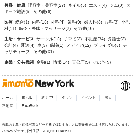
美容・健康
理容室・美容室(27)
ネイル(5)
エステ(4)
ジム(3)
ス
ポーツ施設(5)
その他(6)
医療
総合(1)
内科(16)
外科(4)
歯科(9)
婦人科(8)
眼科(3)
小児
科(11)
鍼灸・整体・マッサージ(2)
その他(16)
生活・サービス
サークル(15)
子育て(3)
不動産(34)
弁護士(3)
会計(4)
運送(4)
車(3)
保険(1)
メディア(12)
ブライダル(5)
チ
ャリティー(2)
その他(31)
企業・公共機関
金融(1)
情報(14)
官公庁(5)
その他(5)
|
|
|
|
|
|
ホーム
掲示板
教えて!
タウン
イベント
求人
|
不動産
FaceBook
掲載の文章・画像写真などを無断で複製することは著作権法により禁じられています。
ジモモ 海外生活
© 2026
, All Rights Reserved.