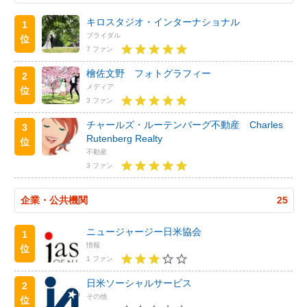
キロスタジオ・インターナショナル
1
ブライダル
位
7 ファン
檜佐文野 フォトグラフィー
2
メディア
位
3 ファン
チャールズ・ルーテンバーグ不動産 Charles
3
Rutenberg Realty
位
不動産
3 ファン
企業・公共機関
25
ニュージャージー日米協会
1
情報
位
1 ファン
日米ソーシャルサービス
2
その他
位