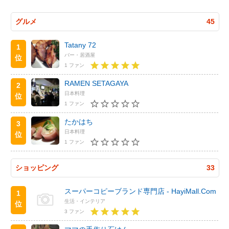
グルメ
45
Tatany 72
1
バー・居酒屋
位
1 ファン
RAMEN SETAGAYA
2
日本料理
位
1 ファン
たかはち
3
日本料理
位
1 ファン
ショッピング
33
スーパーコピーブランド専門店 - HayiMall.Com
1
生活・インテリア
位
3 ファン