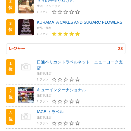
ママの手作り石けん
2
生活・インテリア
位
1 ファン
KURAMATA CAKES AND SUGARC FLOWERS
3
食品・飲料
位
1 ファン
レジャー
23
日通ペリカントラベルネット ニューヨーク支
1
店
位
旅行代理店
1 ファン
キューインターナショナル
2
旅行代理店
位
1 ファン
IACE トラベル
3
旅行代理店
位
0 ファン