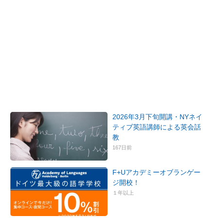
2026年3月下旬開講・NYネイ
ティブ英語講師による英会話
教
167日前
F+Uアカデミーオブランゲー
ジ開校！
１年以上