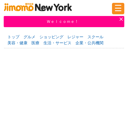
☰
ログイン
新規登録
Ｗｅｌｃｏｍｅ！
トップ
グルメ
ショッピング
レジャー
スクール
美容・健康
医療
生活・サービス
企業・公共機関
掲示板
タウン情報
教えて！
ニュース
イベント
求人
物件
習い事