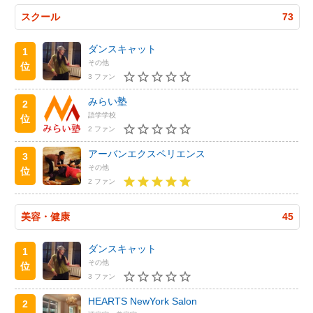
スクール
73
ダンスキャット
1
その他
位
3 ファン
みらい塾
2
語学学校
位
2 ファン
アーバンエクスペリエンス
3
その他
位
2 ファン
美容・健康
45
ダンスキャット
1
その他
位
3 ファン
HEARTS NewYork Salon
2