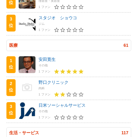
理容室・美容室
位
1 ファン
スタジオ ショウコ
3
ジム
位
1 ファン
医療
61
安田寛生
1
その他
位
1 ファン
野口クリニック
2
内科
位
1 ファン
日米ソーシャルサービス
3
その他
位
1 ファン
生活・サービス
117