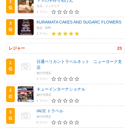
ママの手作り石けん
2
生活・インテリア
位
1 ファン
KURAMATA CAKES AND SUGARC FLOWERS
3
食品・飲料
位
1 ファン
レジャー
23
日通ペリカントラベルネット ニューヨーク支
1
店
位
旅行代理店
1 ファン
キューインターナショナル
2
旅行代理店
位
1 ファン
IACE トラベル
3
旅行代理店
位
0 ファン