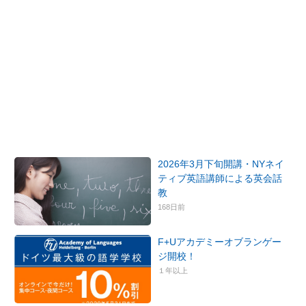
2026年3月下旬開講・NYネイ
ティブ英語講師による英会話
教
168日前
F+Uアカデミーオブランゲー
ジ開校！
１年以上