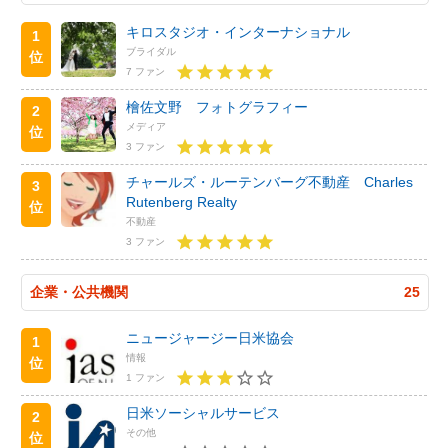
キロスタジオ・インターナショナル
1
ブライダル
位
7 ファン
檜佐文野 フォトグラフィー
2
メディア
位
3 ファン
チャールズ・ルーテンバーグ不動産 Charles
3
Rutenberg Realty
位
不動産
3 ファン
企業・公共機関
25
ニュージャージー日米協会
1
情報
位
1 ファン
日米ソーシャルサービス
2
その他
位