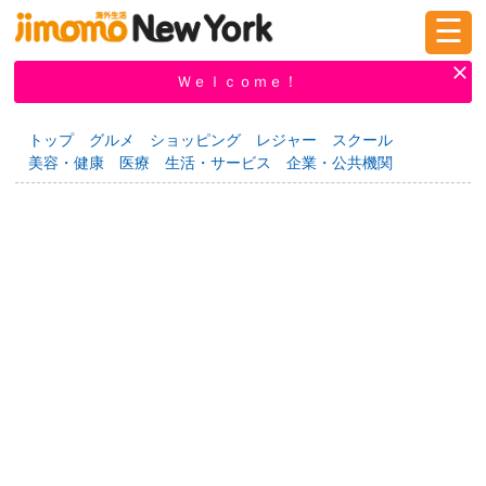
☰
ログイン
新規登録
Ｗｅｌｃｏｍｅ！
トップ
グルメ
ショッピング
レジャー
スクール
美容・健康
医療
生活・サービス
企業・公共機関
掲示板
タウン情報
教えて！
ニュース
イベント
求人
物件
習い事