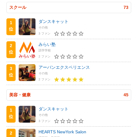
スクール
73
ダンスキャット
1
その他
位
3 ファン
みらい塾
2
語学学校
位
2 ファン
アーバンエクスペリエンス
3
その他
位
2 ファン
美容・健康
45
ダンスキャット
1
その他
位
3 ファン
HEARTS NewYork Salon
2