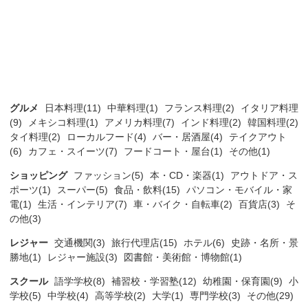
グルメ
日本料理(11)
中華料理(1)
フランス料理(2)
イタリア料理
(9)
メキシコ料理(1)
アメリカ料理(7)
インド料理(2)
韓国料理(2)
タイ料理(2)
ローカルフード(4)
バー・居酒屋(4)
テイクアウト
(6)
カフェ・スイーツ(7)
フードコート・屋台(1)
その他(1)
ショッピング
ファッション(5)
本・CD・楽器(1)
アウトドア・ス
ポーツ(1)
スーパー(5)
食品・飲料(15)
パソコン・モバイル・家
電(1)
生活・インテリア(7)
車・バイク・自転車(2)
百貨店(3)
そ
の他(3)
レジャー
交通機関(3)
旅行代理店(15)
ホテル(6)
史跡・名所・景
勝地(1)
レジャー施設(3)
図書館・美術館・博物館(1)
スクール
語学学校(8)
補習校・学習塾(12)
幼稚園・保育園(9)
小
学校(5)
中学校(4)
高等学校(2)
大学(1)
専門学校(3)
その他(29)