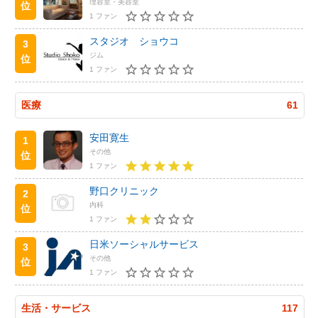
理容室・美容室
位
1 ファン
スタジオ ショウコ
3
ジム
位
1 ファン
医療
61
安田寛生
1
その他
位
1 ファン
野口クリニック
2
内科
位
1 ファン
日米ソーシャルサービス
3
その他
位
1 ファン
生活・サービス
117