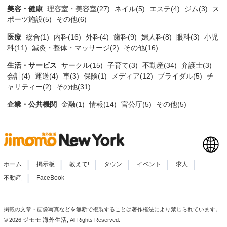
美容・健康
理容室・美容室(27)
ネイル(5)
エステ(4)
ジム(3)
ス
ポーツ施設(5)
その他(6)
医療
総合(1)
内科(16)
外科(4)
歯科(9)
婦人科(8)
眼科(3)
小児
科(11)
鍼灸・整体・マッサージ(2)
その他(16)
生活・サービス
サークル(15)
子育て(3)
不動産(34)
弁護士(3)
会計(4)
運送(4)
車(3)
保険(1)
メディア(12)
ブライダル(5)
チ
ャリティー(2)
その他(31)
企業・公共機関
金融(1)
情報(14)
官公庁(5)
その他(5)
|
|
|
|
|
|
ホーム
掲示板
教えて!
タウン
イベント
求人
|
不動産
FaceBook
掲載の文章・画像写真などを無断で複製することは著作権法により禁じられています。
ジモモ 海外生活
© 2026
, All Rights Reserved.