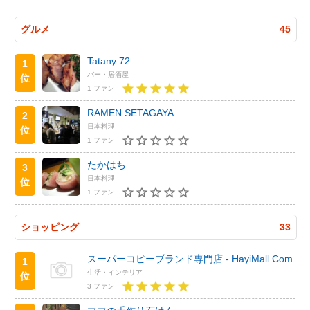
グルメ
45
Tatany 72
1
バー・居酒屋
位
1 ファン
RAMEN SETAGAYA
2
日本料理
位
1 ファン
たかはち
3
日本料理
位
1 ファン
ショッピング
33
スーパーコピーブランド専門店 - HayiMall.Com
1
生活・インテリア
位
3 ファン