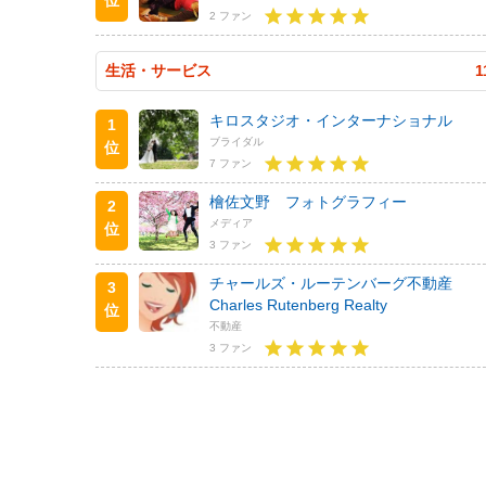
2 ファン
生活・サービス
1
キロスタジオ・インターナショナル
1
ブライダル
位
7 ファン
檜佐文野 フォトグラフィー
2
メディア
位
3 ファン
チャールズ・ルーテンバーグ不動産
3
Charles Rutenberg Realty
位
不動産
3 ファン