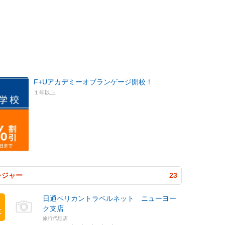
F+Uアカデミーオブランゲージ開校！
１年以上
レジャー
23
日通ペリカントラベルネット ニューヨー
ク支店
位
旅行代理店