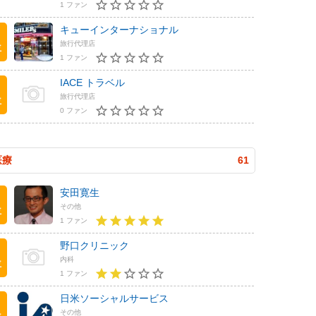
1 ファン
キューインターナショナル
旅行代理店
位
1 ファン
IACE トラベル
旅行代理店
位
0 ファン
医療
61
安田寛生
その他
位
1 ファン
野口クリニック
内科
位
1 ファン
日米ソーシャルサービス
その他
位