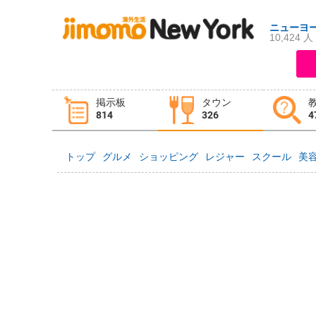
ニューヨ
10,424 人
ログイン
新規登録
掲示板
タウン
掲示板
タウン情報
教えて！
814
326
4
トップ
グルメ
ショッピング
レジャー
スクール
美
ニュース
イベント
求人
物件
習い事