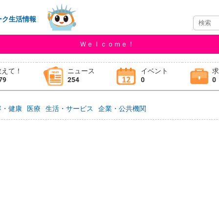
ーク生活情報
Ｗｅｌｃｏｍｅ！
教えて！
ニュース
イベント
79
254
0
0
容・健康
医療
生活・サービス
企業・公共機関