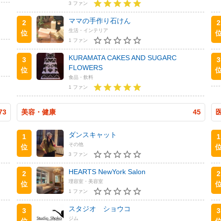
3 ファン
ママの手作り石けん
2
2
生活・インテリア
位
1 ファン
KURAMATA CAKES AND SUGARC
3
3
FLOWERS
位
食品・飲料
1 ファン
73
美容・健康
45
ダンスキャット
1
1
その他
位
3 ファン
HEARTS NewYork Salon
2
2
理容室・美容室
位
1 ファン
スタジオ ショウコ
3
3
ジム
位