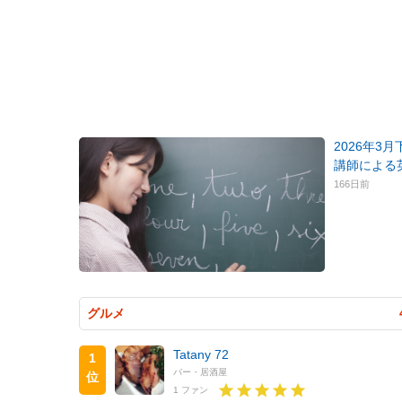
2026年3
講師による
166日前
グルメ
Tatany 72
1
バー・居酒屋
位
1 ファン