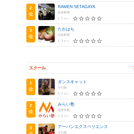
RAMEN SETAGAYA
2
日本料理
位
1 ファン
たかはち
3
日本料理
位
1 ファン
スクール
ダンスキャット
1
その他
位
3 ファン
みらい塾
2
語学学校
位
2 ファン
アーバンエクスペリエンス
3
その他
位