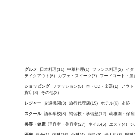
グルメ
日本料理(11)
中華料理(1)
フランス料理(2)
イタ
テイクアウト(6)
カフェ・スイーツ(7)
フードコート・屋台
ショッピング
ファッション(5)
本・CD・楽器(1)
アウト
貨店(3)
その他(3)
レジャー
交通機関(3)
旅行代理店(15)
ホテル(6)
史跡・
スクール
語学学校(8)
補習校・学習塾(12)
幼稚園・保育園
美容・健康
理容室・美容室(27)
ネイル(5)
エステ(4)
ジ
医療
総合(1)
内科(16)
外科(4)
歯科(9)
婦人科(8)
眼科(