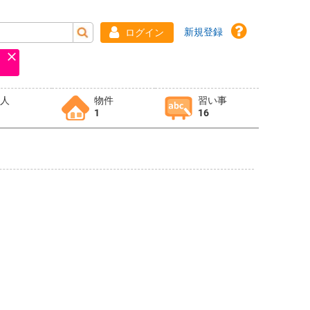
新規登録
ログイン
求人
物件
習い事
1
16