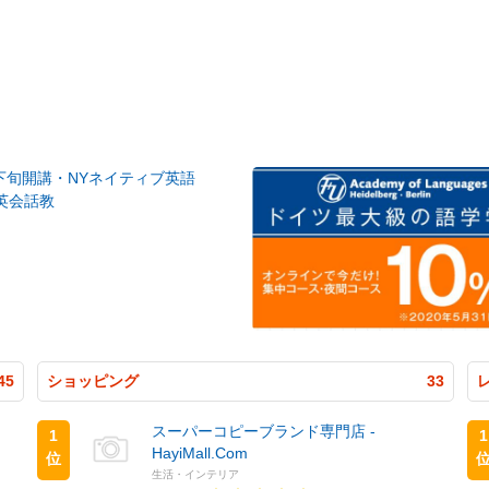
月下旬開講・NYネイティブ英語
英会話教
45
ショッピング
33
スーパーコピーブランド専門店 -
1
1
HayiMall.Com
位
生活・インテリア