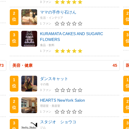
3 ファン
ママの手作り石けん
2
2
生活・インテリア
位
1 ファン
KURAMATA CAKES AND SUGARC
3
3
FLOWERS
位
食品・飲料
1 ファン
73
美容・健康
45
ダンスキャット
1
1
その他
位
3 ファン
HEARTS NewYork Salon
2
2
理容室・美容室
位
1 ファン
スタジオ ショウコ
3
3
ジム
位