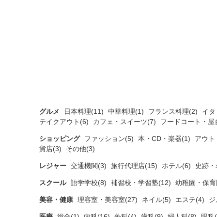
グルメ
日本料理(11)
中華料理(1)
フランス料理(2)
イタ
テイクアウト(6)
カフェ・スイーツ(7)
フードコート・屋台
ショッピング
ファッション(5)
本・CD・楽器(1)
アウト
貨店(3)
その他(3)
レジャー
交通機関(3)
旅行代理店(15)
ホテル(6)
史跡・
スクール
語学学校(8)
補習校・学習塾(12)
幼稚園・保育園
美容・健康
理容室・美容室(27)
ネイル(5)
エステ(4)
ジ
医療
総合(1)
内科(16)
外科(4)
歯科(9)
婦人科(8)
眼科(