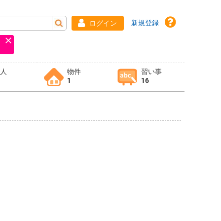
新規登録
ログイン
求人
物件
習い事
1
16