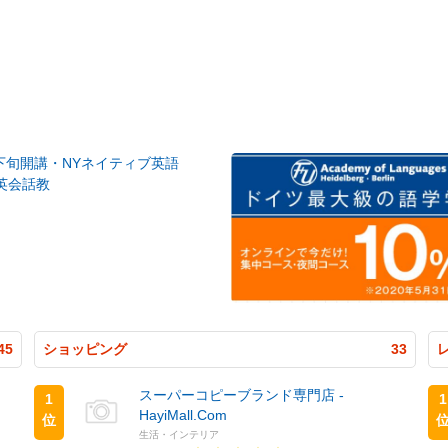
月下旬開講・NYネイティブ英語
英会話教
45
ショッピング
33
スーパーコピーブランド専門店 -
1
1
HayiMall.Com
位
生活・インテリア