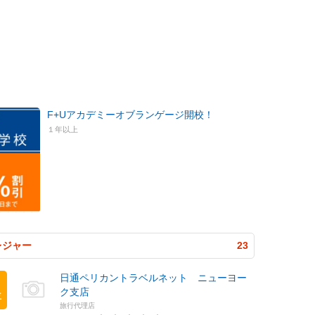
F+Uアカデミーオブランゲージ開校！
１年以上
レジャー
23
日通ペリカントラベルネット ニューヨー
ク支店
位
旅行代理店