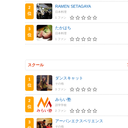
RAMEN SETAGAYA
2
日本料理
位
1 ファン
たかはち
3
日本料理
位
1 ファン
スクール
ダンスキャット
1
その他
位
3 ファン
みらい塾
2
語学学校
位
2 ファン
アーバンエクスペリエンス
3
その他
位