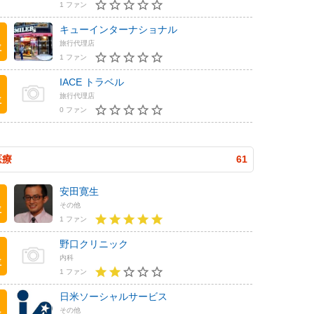
1 ファン
キューインターナショナル
旅行代理店
位
1 ファン
IACE トラベル
旅行代理店
位
0 ファン
医療
61
安田寛生
その他
位
1 ファン
野口クリニック
内科
位
1 ファン
日米ソーシャルサービス
その他
位