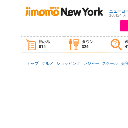
ニューヨ
10,424 人
ログイン
新規登録
掲示板
タウン
掲示板
タウン情報
教えて！
814
326
4
トップ
グルメ
ショッピング
レジャー
スクール
美
ニュース
イベント
求人
物件
習い事