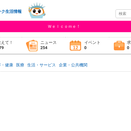
ーク生活情報
Ｗｅｌｃｏｍｅ！
教えて！
ニュース
イベント
79
254
0
0
容・健康
医療
生活・サービス
企業・公共機関