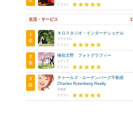
2 ファン
生活・サービス
1
キロスタジオ・インターナショナル
1
ブライダル
位
7 ファン
檜佐文野 フォトグラフィー
2
メディア
位
3 ファン
チャールズ・ルーテンバーグ不動産
3
Charles Rutenberg Realty
位
不動産
3 ファン