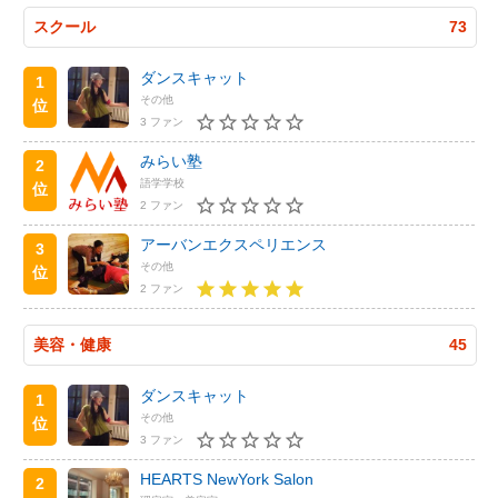
スクール
73
ダンスキャット
1
その他
位
3 ファン
みらい塾
2
語学学校
位
2 ファン
アーバンエクスペリエンス
3
その他
位
2 ファン
美容・健康
45
ダンスキャット
1
その他
位
3 ファン
HEARTS NewYork Salon
2