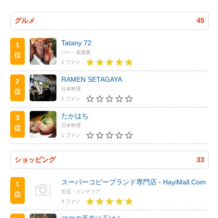
グルメ
45
Tatany 72
1
バー・居酒屋
位
1 ファン
RAMEN SETAGAYA
2
日本料理
位
1 ファン
たかはち
3
日本料理
位
1 ファン
ショッピング
33
スーパーコピーブランド専門店 - HayiMall.Com
1
生活・インテリア
位
3 ファン