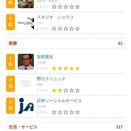
理容室・美容室
位
1 ファン
スタジオ ショウコ
3
ジム
位
1 ファン
医療
61
安田寛生
1
その他
位
1 ファン
野口クリニック
2
内科
位
1 ファン
日米ソーシャルサービス
3
その他
位
1 ファン
生活・サービス
117