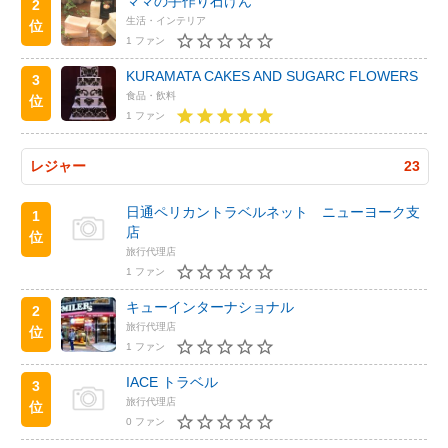
ママの手作り石けん
2
生活・インテリア
位
1 ファン
KURAMATA CAKES AND SUGARC FLOWERS
3
食品・飲料
位
1 ファン
レジャー
23
日通ペリカントラベルネット ニューヨーク支
1
店
位
旅行代理店
1 ファン
キューインターナショナル
2
旅行代理店
位
1 ファン
IACE トラベル
3
旅行代理店
位
0 ファン