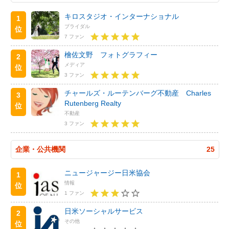
キロスタジオ・インターナショナル
1
ブライダル
位
7 ファン
檜佐文野 フォトグラフィー
2
メディア
位
3 ファン
チャールズ・ルーテンバーグ不動産 Charles
3
Rutenberg Realty
位
不動産
3 ファン
企業・公共機関
25
ニュージャージー日米協会
1
情報
位
1 ファン
日米ソーシャルサービス
2
その他
位