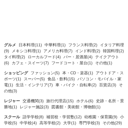
グルメ
日本料理(11)
中華料理(1)
フランス料理(2)
イタリア料理
(9)
メキシコ料理(1)
アメリカ料理(7)
インド料理(2)
韓国料理(2)
タイ料理(2)
ローカルフード(4)
バー・居酒屋(4)
テイクアウト
(6)
カフェ・スイーツ(7)
フードコート・屋台(1)
その他(1)
ショッピング
ファッション(5)
本・CD・楽器(1)
アウトドア・ス
ポーツ(1)
スーパー(5)
食品・飲料(15)
パソコン・モバイル・家
電(1)
生活・インテリア(7)
車・バイク・自転車(2)
百貨店(3)
そ
の他(3)
レジャー
交通機関(3)
旅行代理店(15)
ホテル(6)
史跡・名所・景
勝地(1)
レジャー施設(3)
図書館・美術館・博物館(1)
スクール
語学学校(8)
補習校・学習塾(12)
幼稚園・保育園(9)
小
学校(5)
中学校(4)
高等学校(2)
大学(1)
専門学校(3)
その他(29)