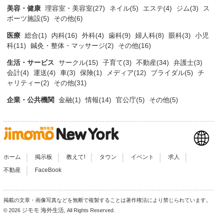
美容・健康
理容室・美容室(27)
ネイル(5)
エステ(4)
ジム(3)
ス
ポーツ施設(5)
その他(6)
医療
総合(1)
内科(16)
外科(4)
歯科(9)
婦人科(8)
眼科(3)
小児
科(11)
鍼灸・整体・マッサージ(2)
その他(16)
生活・サービス
サークル(15)
子育て(3)
不動産(34)
弁護士(3)
会計(4)
運送(4)
車(3)
保険(1)
メディア(12)
ブライダル(5)
チ
ャリティー(2)
その他(31)
企業・公共機関
金融(1)
情報(14)
官公庁(5)
その他(5)
|
|
|
|
|
|
ホーム
掲示板
教えて!
タウン
イベント
求人
|
不動産
FaceBook
掲載の文章・画像写真などを無断で複製することは著作権法により禁じられています。
ジモモ 海外生活
© 2026
, All Rights Reserved.