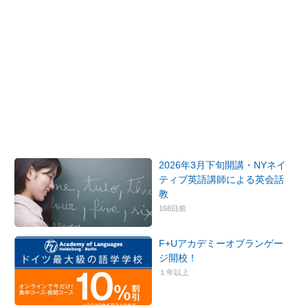
2026年3月下旬開講・NYネイ
ティブ英語講師による英会話
教
168日前
F+Uアカデミーオブランゲー
ジ開校！
１年以上