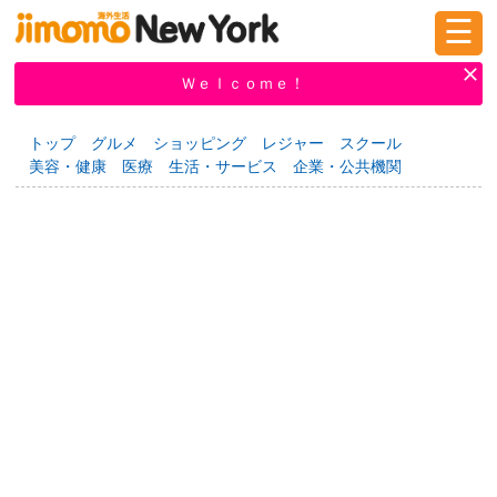
☰
ログイン
新規登録
Ｗｅｌｃｏｍｅ！
トップ
グルメ
ショッピング
レジャー
スクール
美容・健康
医療
生活・サービス
企業・公共機関
掲示板
タウン情報
教えて！
ニュース
イベント
求人
物件
習い事