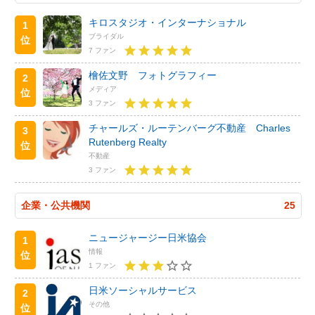
キロスタジオ・インターナショナル
1
ブライダル
位
7 ファン
檜佐文野 フォトグラフィー
2
メディア
位
3 ファン
チャールズ・ルーテンバーグ不動産 Charles
3
Rutenberg Realty
位
不動産
3 ファン
企業・公共機関
25
ニュージャージー日米協会
1
情報
位
1 ファン
日米ソーシャルサービス
2
その他
位