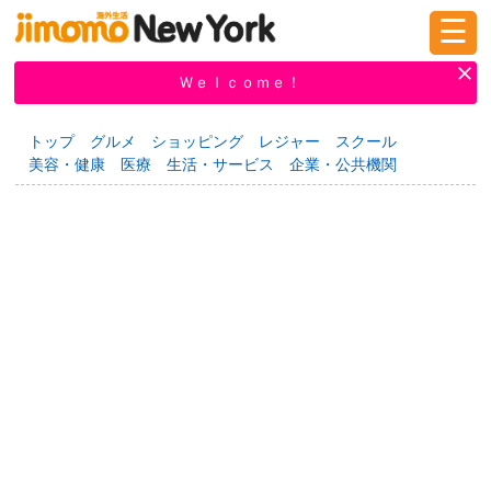
☰
ログイン
新規登録
Ｗｅｌｃｏｍｅ！
トップ
グルメ
ショッピング
レジャー
スクール
美容・健康
医療
生活・サービス
企業・公共機関
掲示板
タウン情報
教えて！
ニュース
イベント
求人
物件
習い事