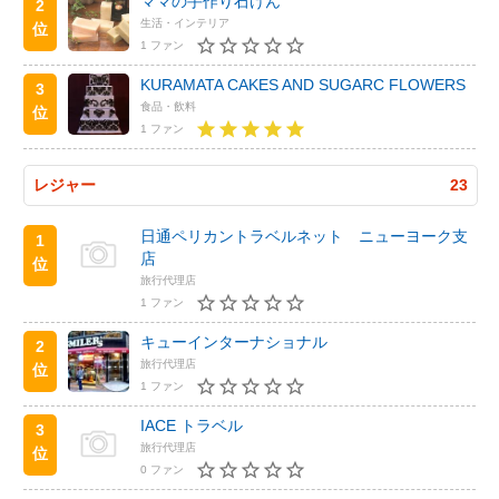
ママの手作り石けん
2
生活・インテリア
位
1 ファン
KURAMATA CAKES AND SUGARC FLOWERS
3
食品・飲料
位
1 ファン
レジャー
23
日通ペリカントラベルネット ニューヨーク支
1
店
位
旅行代理店
1 ファン
キューインターナショナル
2
旅行代理店
位
1 ファン
IACE トラベル
3
旅行代理店
位
0 ファン