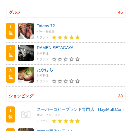
グルメ
45
Tatany 72
1
バー・居酒屋
位
1 ファン
RAMEN SETAGAYA
2
日本料理
位
1 ファン
たかはち
3
日本料理
位
1 ファン
ショッピング
33
スーパーコピーブランド専門店 - HayiMall.Com
1
生活・インテリア
位
3 ファン