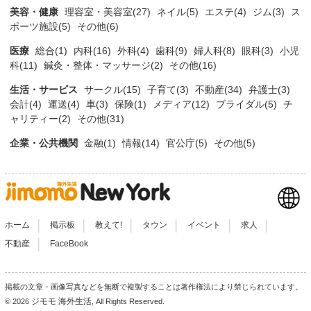
美容・健康
理容室・美容室(27)
ネイル(5)
エステ(4)
ジム(3)
ス
ポーツ施設(5)
その他(6)
医療
総合(1)
内科(16)
外科(4)
歯科(9)
婦人科(8)
眼科(3)
小児
科(11)
鍼灸・整体・マッサージ(2)
その他(16)
生活・サービス
サークル(15)
子育て(3)
不動産(34)
弁護士(3)
会計(4)
運送(4)
車(3)
保険(1)
メディア(12)
ブライダル(5)
チ
ャリティー(2)
その他(31)
企業・公共機関
金融(1)
情報(14)
官公庁(5)
その他(5)
|
|
|
|
|
|
ホーム
掲示板
教えて!
タウン
イベント
求人
|
不動産
FaceBook
掲載の文章・画像写真などを無断で複製することは著作権法により禁じられています。
ジモモ 海外生活
© 2026
, All Rights Reserved.