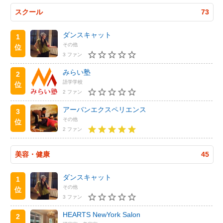
スクール
73
ダンスキャット
1
その他
位
3 ファン
みらい塾
2
語学学校
位
2 ファン
アーバンエクスペリエンス
3
その他
位
2 ファン
美容・健康
45
ダンスキャット
1
その他
位
3 ファン
HEARTS NewYork Salon
2