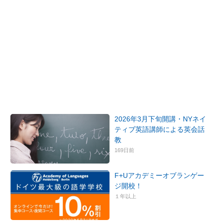
2026年3月下旬開講・NYネイ
ティブ英語講師による英会話
教
169日前
F+Uアカデミーオブランゲー
ジ開校！
１年以上