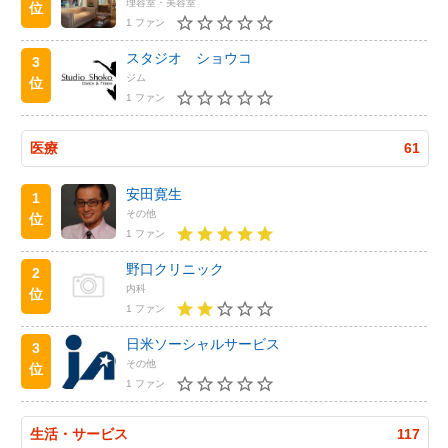
理容室・美容室
位
1 ファン
スタジオ ショウコ
3
ジム
位
1 ファン
医療
61
安田寛生
1
その他
位
1 ファン
野口クリニック
2
内科
位
1 ファン
日米ソーシャルサービス
3
その他
位
1 ファン
生活・サービス
117