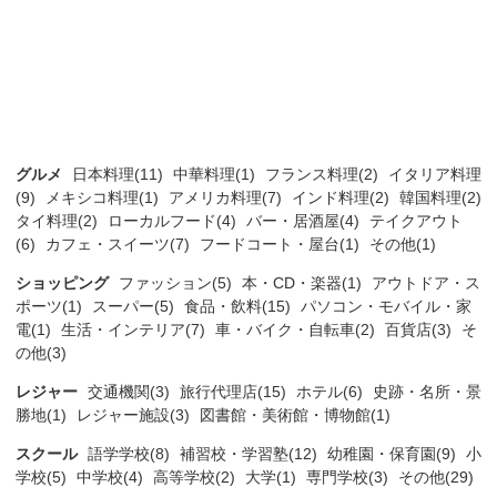
グルメ
日本料理(11)
中華料理(1)
フランス料理(2)
イタリア料理
(9)
メキシコ料理(1)
アメリカ料理(7)
インド料理(2)
韓国料理(2)
タイ料理(2)
ローカルフード(4)
バー・居酒屋(4)
テイクアウト
(6)
カフェ・スイーツ(7)
フードコート・屋台(1)
その他(1)
ショッピング
ファッション(5)
本・CD・楽器(1)
アウトドア・ス
ポーツ(1)
スーパー(5)
食品・飲料(15)
パソコン・モバイル・家
電(1)
生活・インテリア(7)
車・バイク・自転車(2)
百貨店(3)
そ
の他(3)
レジャー
交通機関(3)
旅行代理店(15)
ホテル(6)
史跡・名所・景
勝地(1)
レジャー施設(3)
図書館・美術館・博物館(1)
スクール
語学学校(8)
補習校・学習塾(12)
幼稚園・保育園(9)
小
学校(5)
中学校(4)
高等学校(2)
大学(1)
専門学校(3)
その他(29)