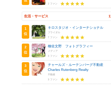
2 ファン
生活・サービス
1
キロスタジオ・インターナショナル
1
ブライダル
位
7 ファン
檜佐文野 フォトグラフィー
2
メディア
位
3 ファン
チャールズ・ルーテンバーグ不動産
3
Charles Rutenberg Realty
位
不動産
3 ファン