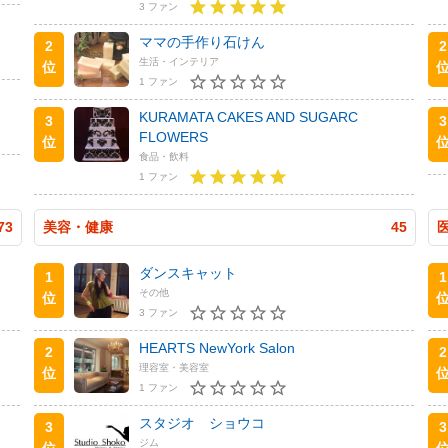
3 ファン
ママの手作り石けん
2
2
生活・インテリア
位
1 ファン
KURAMATA CAKES AND SUGARC
3
3
FLOWERS
位
食品・飲料
1 ファン
73
美容・健康
45
ダンスキャット
1
1
その他
位
3 ファン
HEARTS NewYork Salon
2
2
理容室・美容室
位
1 ファン
スタジオ ショウコ
3
3
ジム
位