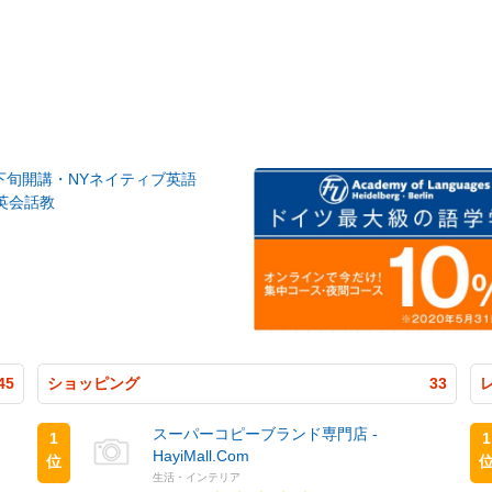
月下旬開講・NYネイティブ英語
英会話教
45
ショッピング
33
スーパーコピーブランド専門店 -
1
1
HayiMall.Com
位
生活・インテリア