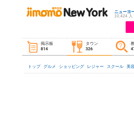
ニューヨ
10,424 人
ログイン
新規登録
掲示板
タウン
掲示板
タウン情報
教えて！
814
326
4
トップ
グルメ
ショッピング
レジャー
スクール
美
ニュース
イベント
求人
物件
習い事