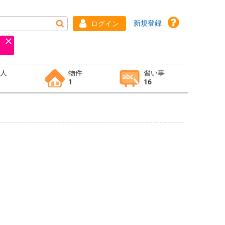
新規登録
ログイン
求人
物件
習い事
1
16