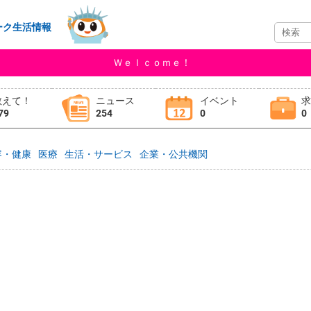
ーク生活情報
Ｗｅｌｃｏｍｅ！
教えて！
ニュース
イベント
79
254
0
0
容・健康
医療
生活・サービス
企業・公共機関