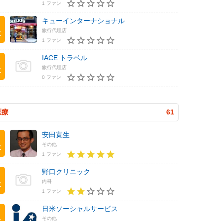
1 ファン
キューインターナショナル
旅行代理店
位
1 ファン
IACE トラベル
旅行代理店
位
0 ファン
医療
61
安田寛生
その他
位
1 ファン
野口クリニック
内科
位
1 ファン
日米ソーシャルサービス
その他
位