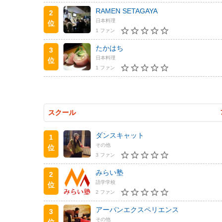
RAMEN SETAGAYA
2
日本料理
位
1 ファン
たかはち
3
日本料理
位
1 ファン
スクール
ダンスキャット
1
その他
位
3 ファン
みらい塾
2
語学学校
位
2 ファン
アーバンエクスペリエンス
3
その他
位