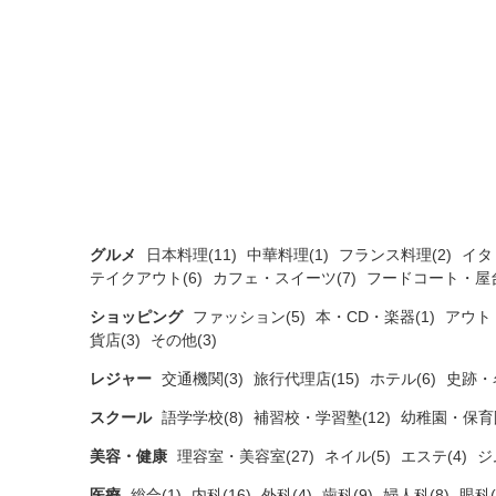
グルメ
日本料理(11)
中華料理(1)
フランス料理(2)
イタ
テイクアウト(6)
カフェ・スイーツ(7)
フードコート・屋台
ショッピング
ファッション(5)
本・CD・楽器(1)
アウト
貨店(3)
その他(3)
レジャー
交通機関(3)
旅行代理店(15)
ホテル(6)
史跡・
スクール
語学学校(8)
補習校・学習塾(12)
幼稚園・保育園
美容・健康
理容室・美容室(27)
ネイル(5)
エステ(4)
ジ
医療
総合(1)
内科(16)
外科(4)
歯科(9)
婦人科(8)
眼科(