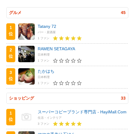
グルメ
45
Tatany 72
1
バー・居酒屋
位
1 ファン
RAMEN SETAGAYA
2
日本料理
位
1 ファン
たかはち
3
日本料理
位
1 ファン
ショッピング
33
スーパーコピーブランド専門店 - HayiMall.Com
1
生活・インテリア
位
3 ファン