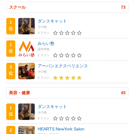
スクール
73
ダンスキャット
1
その他
位
3 ファン
みらい塾
2
語学学校
位
2 ファン
アーバンエクスペリエンス
3
その他
位
2 ファン
美容・健康
45
ダンスキャット
1
その他
位
3 ファン
HEARTS NewYork Salon
2