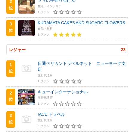
ママの手作り石けん
2
生活・インテリア
位
1 ファン
KURAMATA CAKES AND SUGARC FLOWERS
3
食品・飲料
位
1 ファン
レジャー
23
日通ペリカントラベルネット ニューヨーク支
1
店
位
旅行代理店
1 ファン
キューインターナショナル
2
旅行代理店
位
1 ファン
IACE トラベル
3
旅行代理店
位
0 ファン