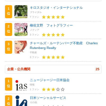
キロスタジオ・インターナショナル
1
ブライダル
位
7 ファン
檜佐文野 フォトグラフィー
2
メディア
位
3 ファン
チャールズ・ルーテンバーグ不動産 Charles
3
Rutenberg Realty
位
不動産
3 ファン
企業・公共機関
25
ニュージャージー日米協会
1
情報
位
1 ファン
日米ソーシャルサービス
2
その他
位