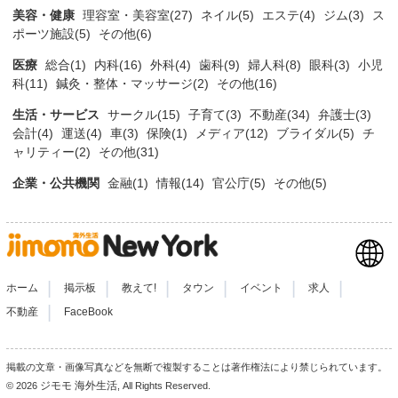
美容・健康
理容室・美容室(27)
ネイル(5)
エステ(4)
ジム(3)
ス
ポーツ施設(5)
その他(6)
医療
総合(1)
内科(16)
外科(4)
歯科(9)
婦人科(8)
眼科(3)
小児
科(11)
鍼灸・整体・マッサージ(2)
その他(16)
生活・サービス
サークル(15)
子育て(3)
不動産(34)
弁護士(3)
会計(4)
運送(4)
車(3)
保険(1)
メディア(12)
ブライダル(5)
チ
ャリティー(2)
その他(31)
企業・公共機関
金融(1)
情報(14)
官公庁(5)
その他(5)
|
|
|
|
|
|
ホーム
掲示板
教えて!
タウン
イベント
求人
|
不動産
FaceBook
掲載の文章・画像写真などを無断で複製することは著作権法により禁じられています。
ジモモ 海外生活
© 2026
, All Rights Reserved.