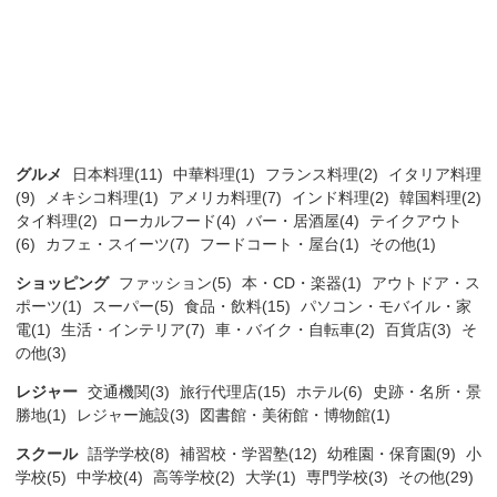
グルメ
日本料理(11)
中華料理(1)
フランス料理(2)
イタリア料理
(9)
メキシコ料理(1)
アメリカ料理(7)
インド料理(2)
韓国料理(2)
タイ料理(2)
ローカルフード(4)
バー・居酒屋(4)
テイクアウト
(6)
カフェ・スイーツ(7)
フードコート・屋台(1)
その他(1)
ショッピング
ファッション(5)
本・CD・楽器(1)
アウトドア・ス
ポーツ(1)
スーパー(5)
食品・飲料(15)
パソコン・モバイル・家
電(1)
生活・インテリア(7)
車・バイク・自転車(2)
百貨店(3)
そ
の他(3)
レジャー
交通機関(3)
旅行代理店(15)
ホテル(6)
史跡・名所・景
勝地(1)
レジャー施設(3)
図書館・美術館・博物館(1)
スクール
語学学校(8)
補習校・学習塾(12)
幼稚園・保育園(9)
小
学校(5)
中学校(4)
高等学校(2)
大学(1)
専門学校(3)
その他(29)