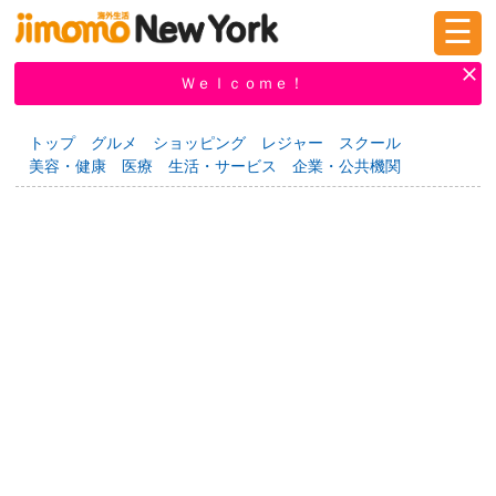
☰
ログイン
新規登録
Ｗｅｌｃｏｍｅ！
トップ
グルメ
ショッピング
レジャー
スクール
美容・健康
医療
生活・サービス
企業・公共機関
掲示板
タウン情報
教えて！
ニュース
イベント
求人
物件
習い事