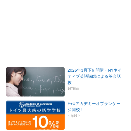
2026年3月下旬開講・NYネイ
ティブ英語講師による英会話
教
167日前
F+Uアカデミーオブランゲー
ジ開校！
１年以上