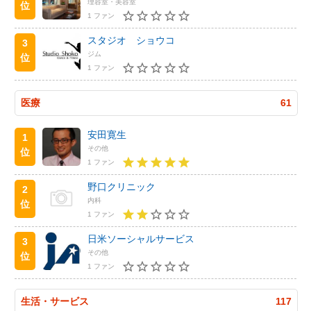
理容室・美容室
位
1 ファン
スタジオ ショウコ
3
ジム
位
1 ファン
医療
61
安田寛生
1
その他
位
1 ファン
野口クリニック
2
内科
位
1 ファン
日米ソーシャルサービス
3
その他
位
1 ファン
生活・サービス
117