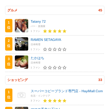
グルメ
45
Tatany 72
1
バー・居酒屋
位
1 ファン
RAMEN SETAGAYA
2
日本料理
位
1 ファン
たかはち
3
日本料理
位
1 ファン
ショッピング
33
スーパーコピーブランド専門店 - HayiMall.Com
1
生活・インテリア
位
3 ファン