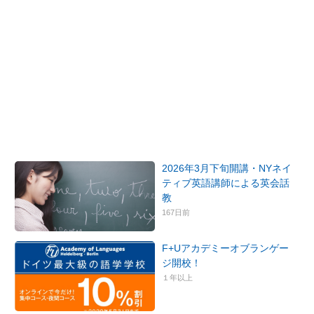
2026年3月下旬開講・NYネイ
ティブ英語講師による英会話
教
167日前
F+Uアカデミーオブランゲー
ジ開校！
１年以上