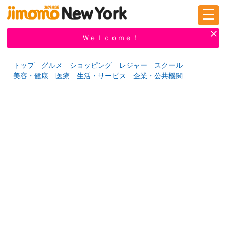
☰
ログイン
新規登録
Ｗｅｌｃｏｍｅ！
トップ
グルメ
ショッピング
レジャー
スクール
美容・健康
医療
生活・サービス
企業・公共機関
掲示板
タウン情報
教えて！
ニュース
イベント
求人
物件
習い事