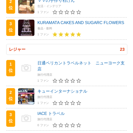
ママの手作り石けん
2
生活・インテリア
位
1 ファン
KURAMATA CAKES AND SUGARC FLOWERS
3
食品・飲料
位
1 ファン
レジャー
23
日通ペリカントラベルネット ニューヨーク支
1
店
位
旅行代理店
1 ファン
キューインターナショナル
2
旅行代理店
位
1 ファン
IACE トラベル
3
旅行代理店
位
0 ファン