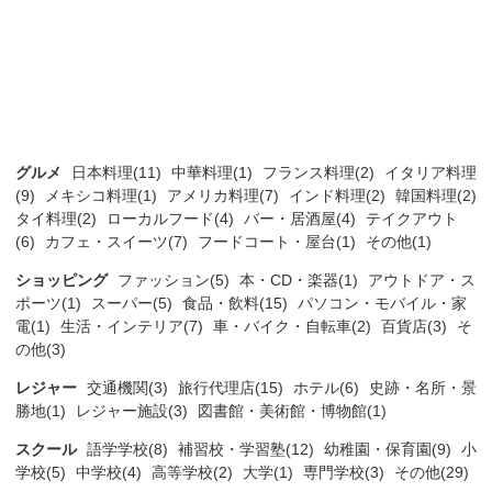
グルメ
日本料理(11)
中華料理(1)
フランス料理(2)
イタリア料理
(9)
メキシコ料理(1)
アメリカ料理(7)
インド料理(2)
韓国料理(2)
タイ料理(2)
ローカルフード(4)
バー・居酒屋(4)
テイクアウト
(6)
カフェ・スイーツ(7)
フードコート・屋台(1)
その他(1)
ショッピング
ファッション(5)
本・CD・楽器(1)
アウトドア・ス
ポーツ(1)
スーパー(5)
食品・飲料(15)
パソコン・モバイル・家
電(1)
生活・インテリア(7)
車・バイク・自転車(2)
百貨店(3)
そ
の他(3)
レジャー
交通機関(3)
旅行代理店(15)
ホテル(6)
史跡・名所・景
勝地(1)
レジャー施設(3)
図書館・美術館・博物館(1)
スクール
語学学校(8)
補習校・学習塾(12)
幼稚園・保育園(9)
小
学校(5)
中学校(4)
高等学校(2)
大学(1)
専門学校(3)
その他(29)