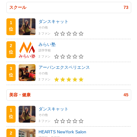
スクール
73
ダンスキャット
1
その他
位
3 ファン
みらい塾
2
語学学校
位
2 ファン
アーバンエクスペリエンス
3
その他
位
2 ファン
美容・健康
45
ダンスキャット
1
その他
位
3 ファン
HEARTS NewYork Salon
2