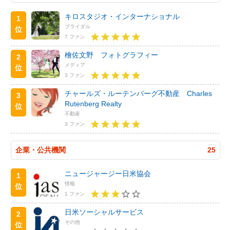
キロスタジオ・インターナショナル
1
ブライダル
位
7 ファン
檜佐文野 フォトグラフィー
2
メディア
位
3 ファン
チャールズ・ルーテンバーグ不動産 Charles
3
Rutenberg Realty
位
不動産
3 ファン
企業・公共機関
25
ニュージャージー日米協会
1
情報
位
1 ファン
日米ソーシャルサービス
2
その他
位