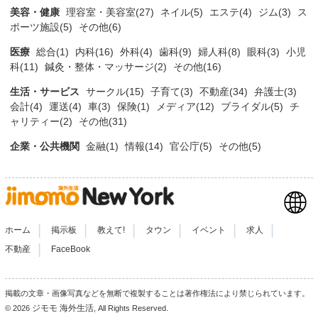
美容・健康
理容室・美容室(27)
ネイル(5)
エステ(4)
ジム(3)
ス
ポーツ施設(5)
その他(6)
医療
総合(1)
内科(16)
外科(4)
歯科(9)
婦人科(8)
眼科(3)
小児
科(11)
鍼灸・整体・マッサージ(2)
その他(16)
生活・サービス
サークル(15)
子育て(3)
不動産(34)
弁護士(3)
会計(4)
運送(4)
車(3)
保険(1)
メディア(12)
ブライダル(5)
チ
ャリティー(2)
その他(31)
企業・公共機関
金融(1)
情報(14)
官公庁(5)
その他(5)
|
|
|
|
|
|
ホーム
掲示板
教えて!
タウン
イベント
求人
|
不動産
FaceBook
掲載の文章・画像写真などを無断で複製することは著作権法により禁じられています。
ジモモ 海外生活
© 2026
, All Rights Reserved.