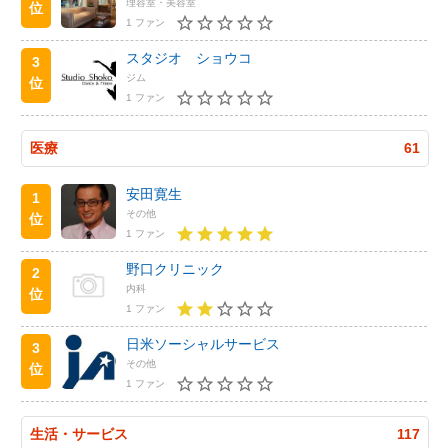
理容室・美容室
位
1 ファン
スタジオ ショウコ
3
ジム
位
1 ファン
医療
61
安田寛生
1
その他
位
1 ファン
野口クリニック
2
内科
位
1 ファン
日米ソーシャルサービス
3
その他
位
1 ファン
生活・サービス
117