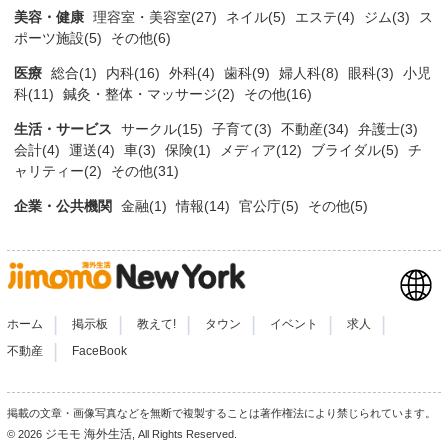
美容・健康
理容室・美容室(27)
ネイル(5)
エステ(4)
ジム(3)
ス
ポーツ施設(5)
その他(6)
医療
総合(1)
内科(16)
外科(4)
歯科(9)
婦人科(8)
眼科(3)
小児
科(11)
鍼灸・整体・マッサージ(2)
その他(16)
生活・サービス
サークル(15)
子育て(3)
不動産(34)
弁護士(3)
会計(4)
運送(4)
車(3)
保険(1)
メディア(12)
ブライダル(5)
チ
ャリティー(2)
その他(31)
企業・公共機関
金融(1)
情報(14)
官公庁(5)
その他(5)
|
|
|
|
|
|
ホーム
掲示板
教えて!
タウン
イベント
求人
|
不動産
FaceBook
掲載の文章・画像写真などを無断で複製することは著作権法により禁じられています。
ジモモ 海外生活
© 2026
, All Rights Reserved.