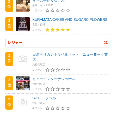
ママの手作り石けん
2
生活・インテリア
位
1 ファン
KURAMATA CAKES AND SUGARC FLOWERS
3
食品・飲料
位
1 ファン
レジャー
23
日通ペリカントラベルネット ニューヨーク支
1
店
位
旅行代理店
1 ファン
キューインターナショナル
2
旅行代理店
位
1 ファン
IACE トラベル
3
旅行代理店
位
0 ファン