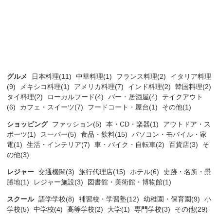
グルメ
日本料理(11)
中華料理(1)
フランス料理(2)
イタリア料理
(9)
メキシコ料理(1)
アメリカ料理(7)
インド料理(2)
韓国料理(2)
タイ料理(2)
ローカルフード(4)
バー・居酒屋(4)
テイクアウト
(6)
カフェ・スイーツ(7)
フードコート・屋台(1)
その他(1)
ショッピング
ファッション(5)
本・CD・楽器(1)
アウトドア・ス
ポーツ(1)
スーパー(5)
食品・飲料(15)
パソコン・モバイル・家
電(1)
生活・インテリア(7)
車・バイク・自転車(2)
百貨店(3)
そ
の他(3)
レジャー
交通機関(3)
旅行代理店(15)
ホテル(6)
史跡・名所・景
勝地(1)
レジャー施設(3)
図書館・美術館・博物館(1)
スクール
語学学校(8)
補習校・学習塾(12)
幼稚園・保育園(9)
小
学校(5)
中学校(4)
高等学校(2)
大学(1)
専門学校(3)
その他(29)