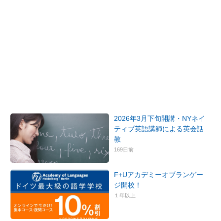
2026年3月下旬開講・NYネイ
ティブ英語講師による英会話
教
169日前
F+Uアカデミーオブランゲー
ジ開校！
１年以上