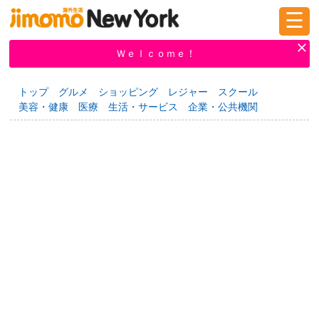
☰
ログイン
新規登録
Ｗｅｌｃｏｍｅ！
トップ
グルメ
ショッピング
レジャー
スクール
美容・健康
医療
生活・サービス
企業・公共機関
掲示板
タウン情報
教えて！
ニュース
イベント
求人
物件
習い事