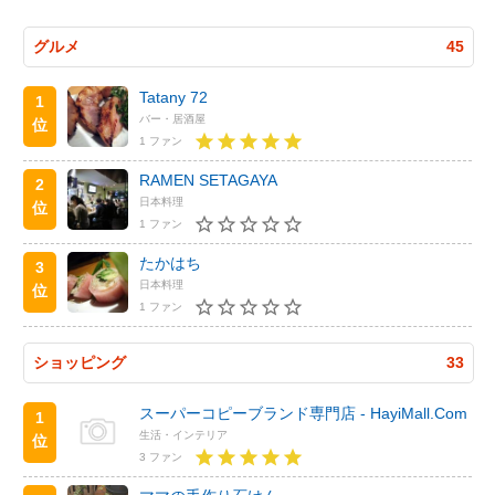
グルメ
45
Tatany 72
1
バー・居酒屋
位
1 ファン
RAMEN SETAGAYA
2
日本料理
位
1 ファン
たかはち
3
日本料理
位
1 ファン
ショッピング
33
スーパーコピーブランド専門店 - HayiMall.Com
1
生活・インテリア
位
3 ファン