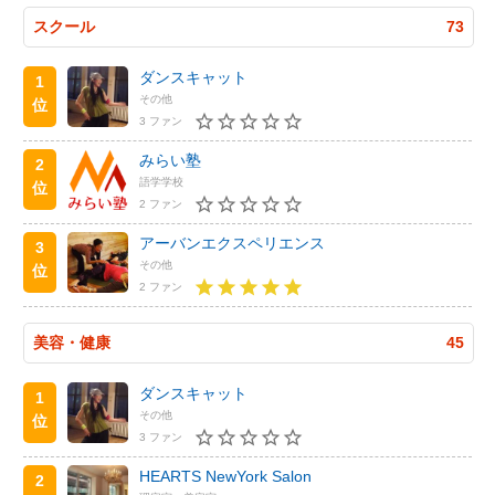
スクール
73
ダンスキャット
1
その他
位
3 ファン
みらい塾
2
語学学校
位
2 ファン
アーバンエクスペリエンス
3
その他
位
2 ファン
美容・健康
45
ダンスキャット
1
その他
位
3 ファン
HEARTS NewYork Salon
2