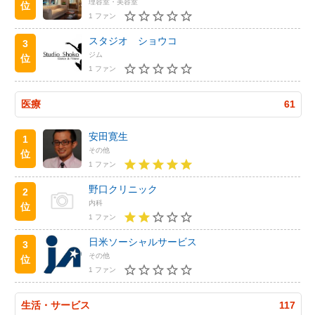
理容室・美容室
位
1 ファン
スタジオ ショウコ
3
ジム
位
1 ファン
医療
61
安田寛生
1
その他
位
1 ファン
野口クリニック
2
内科
位
1 ファン
日米ソーシャルサービス
3
その他
位
1 ファン
生活・サービス
117