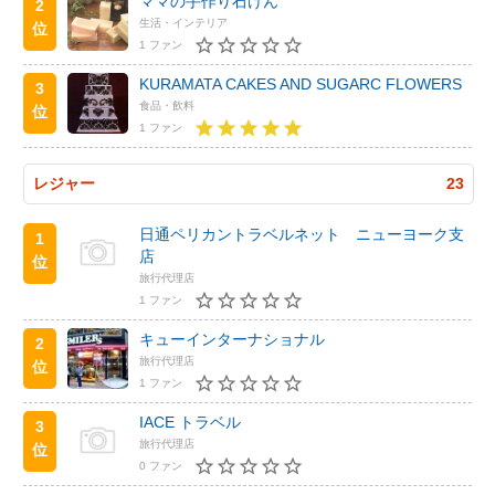
ママの手作り石けん
2
生活・インテリア
位
1 ファン
KURAMATA CAKES AND SUGARC FLOWERS
3
食品・飲料
位
1 ファン
レジャー
23
日通ペリカントラベルネット ニューヨーク支
1
店
位
旅行代理店
1 ファン
キューインターナショナル
2
旅行代理店
位
1 ファン
IACE トラベル
3
旅行代理店
位
0 ファン