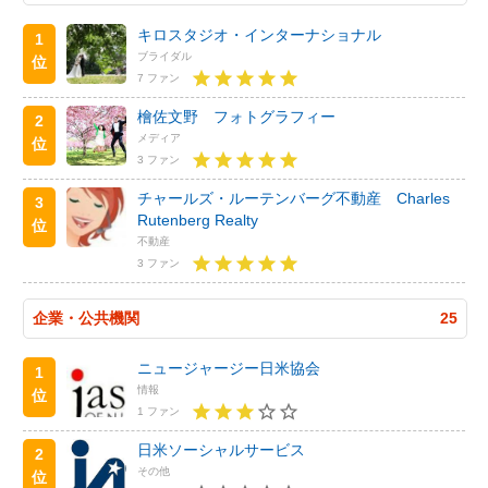
キロスタジオ・インターナショナル
1
ブライダル
位
7 ファン
檜佐文野 フォトグラフィー
2
メディア
位
3 ファン
チャールズ・ルーテンバーグ不動産 Charles
3
Rutenberg Realty
位
不動産
3 ファン
企業・公共機関
25
ニュージャージー日米協会
1
情報
位
1 ファン
日米ソーシャルサービス
2
その他
位