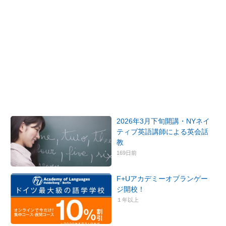
2026年3月下旬開講・NYネイ
ティブ英語講師による英会話
教
169日前
F+Uアカデミーオブランゲー
ジ開校！
１年以上