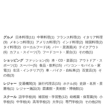
グルメ
日本料理(11)
中華料理(1)
フランス料理(2)
イタリア料理
(9)
メキシコ料理(1)
アメリカ料理(7)
インド料理(2)
韓国料理(2)
タイ料理(2)
ローカルフード(4)
バー・居酒屋(4)
テイクアウト
(6)
カフェ・スイーツ(7)
フードコート・屋台(1)
その他(1)
ショッピング
ファッション(5)
本・CD・楽器(1)
アウトドア・ス
ポーツ(1)
スーパー(5)
食品・飲料(15)
パソコン・モバイル・家
電(1)
生活・インテリア(7)
車・バイク・自転車(2)
百貨店(3)
そ
の他(3)
レジャー
交通機関(3)
旅行代理店(15)
ホテル(6)
史跡・名所・景
勝地(1)
レジャー施設(3)
図書館・美術館・博物館(1)
スクール
語学学校(8)
補習校・学習塾(12)
幼稚園・保育園(9)
小
学校(5)
中学校(4)
高等学校(2)
大学(1)
専門学校(3)
その他(29)