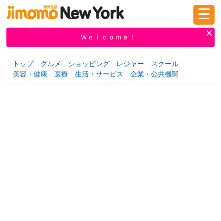
☰
ログイン
新規登録
Ｗｅｌｃｏｍｅ！
トップ
グルメ
ショッピング
レジャー
スクール
美容・健康
医療
生活・サービス
企業・公共機関
掲示板
タウン情報
教えて！
ニュース
イベント
求人
物件
習い事