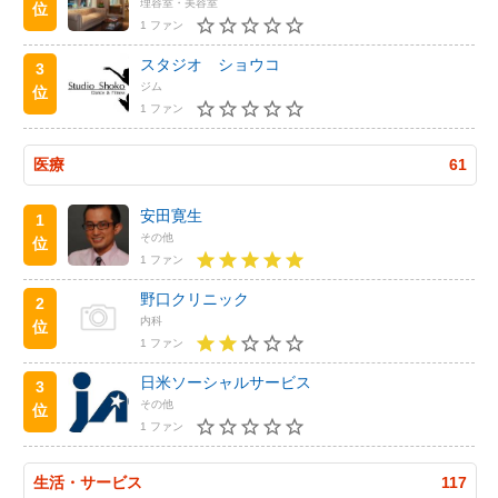
理容室・美容室
位
1 ファン
スタジオ ショウコ
3
ジム
位
1 ファン
医療
61
安田寛生
1
その他
位
1 ファン
野口クリニック
2
内科
位
1 ファン
日米ソーシャルサービス
3
その他
位
1 ファン
生活・サービス
117