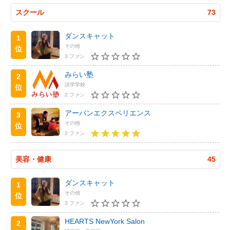
スクール
73
ダンスキャット
1
その他
位
3 ファン
みらい塾
2
語学学校
位
2 ファン
アーバンエクスペリエンス
3
その他
位
2 ファン
美容・健康
45
ダンスキャット
1
その他
位
3 ファン
HEARTS NewYork Salon
2