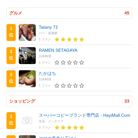
グルメ
45
Tatany 72
1
バー・居酒屋
位
1 ファン
RAMEN SETAGAYA
2
日本料理
位
1 ファン
たかはち
3
日本料理
位
1 ファン
ショッピング
33
スーパーコピーブランド専門店 - HayiMall.Com
1
生活・インテリア
位
3 ファン