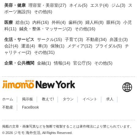
美容・健康
理容室・美容室(27)
ネイル(5)
エステ(4)
ジム(3)
ス
ポーツ施設(5)
その他(6)
医療
総合(1)
内科(16)
外科(4)
歯科(9)
婦人科(8)
眼科(3)
小児
科(11)
鍼灸・整体・マッサージ(2)
その他(16)
生活・サービス
サークル(15)
子育て(3)
不動産(34)
弁護士(3)
会計(4)
運送(4)
車(3)
保険(1)
メディア(12)
ブライダル(5)
チ
ャリティー(2)
その他(31)
企業・公共機関
金融(1)
情報(14)
官公庁(5)
その他(5)
|
|
|
|
|
|
ホーム
掲示板
教えて!
タウン
イベント
求人
|
不動産
FaceBook
掲載の文章・画像写真などを無断で複製することは著作権法により禁じられています。
ジモモ 海外生活
© 2026
, All Rights Reserved.