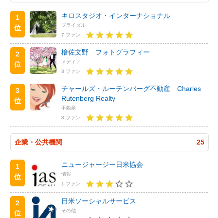
キロスタジオ・インターナショナル
1
ブライダル
位
7 ファン
檜佐文野 フォトグラフィー
2
メディア
位
3 ファン
チャールズ・ルーテンバーグ不動産 Charles
3
Rutenberg Realty
位
不動産
3 ファン
企業・公共機関
25
ニュージャージー日米協会
1
情報
位
1 ファン
日米ソーシャルサービス
2
その他
位