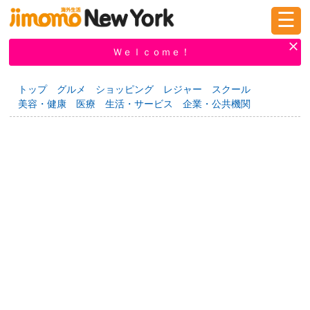
☰
ログイン
新規登録
Ｗｅｌｃｏｍｅ！
トップ
グルメ
ショッピング
レジャー
スクール
美容・健康
医療
生活・サービス
企業・公共機関
掲示板
タウン情報
教えて！
ニュース
イベント
求人
物件
習い事