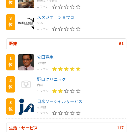
理容室・美容室
位
1 ファン
スタジオ ショウコ
3
ジム
位
1 ファン
医療
61
安田寛生
1
その他
位
1 ファン
野口クリニック
2
内科
位
1 ファン
日米ソーシャルサービス
3
その他
位
1 ファン
生活・サービス
117