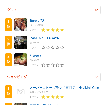
グルメ
45
Tatany 72
1
バー・居酒屋
位
1 ファン
RAMEN SETAGAYA
2
日本料理
位
1 ファン
たかはち
3
日本料理
位
1 ファン
ショッピング
33
スーパーコピーブランド専門店 - HayiMall.Com
1
生活・インテリア
位
3 ファン