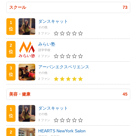
スクール
73
ダンスキャット
1
その他
位
3 ファン
みらい塾
2
語学学校
位
2 ファン
アーバンエクスペリエンス
3
その他
位
2 ファン
美容・健康
45
ダンスキャット
1
その他
位
3 ファン
HEARTS NewYork Salon
2