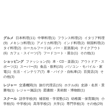
グルメ
日本料理(11)
中華料理(1)
フランス料理(2)
イタリア料理
(9)
メキシコ料理(1)
アメリカ料理(7)
インド料理(2)
韓国料理(2)
タイ料理(2)
ローカルフード(4)
バー・居酒屋(4)
テイクアウト
(6)
カフェ・スイーツ(7)
フードコート・屋台(1)
その他(1)
ショッピング
ファッション(5)
本・CD・楽器(1)
アウトドア・ス
ポーツ(1)
スーパー(5)
食品・飲料(15)
パソコン・モバイル・家
電(1)
生活・インテリア(7)
車・バイク・自転車(2)
百貨店(3)
そ
の他(3)
レジャー
交通機関(3)
旅行代理店(15)
ホテル(6)
史跡・名所・景
勝地(1)
レジャー施設(3)
図書館・美術館・博物館(1)
スクール
語学学校(8)
補習校・学習塾(12)
幼稚園・保育園(9)
小
学校(5)
中学校(4)
高等学校(2)
大学(1)
専門学校(3)
その他(29)