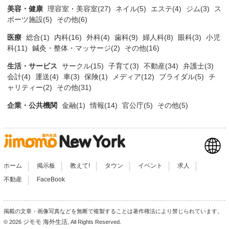
美容・健康
理容室・美容室(27)
ネイル(5)
エステ(4)
ジム(3)
ス
ポーツ施設(5)
その他(6)
医療
総合(1)
内科(16)
外科(4)
歯科(9)
婦人科(8)
眼科(3)
小児
科(11)
鍼灸・整体・マッサージ(2)
その他(16)
生活・サービス
サークル(15)
子育て(3)
不動産(34)
弁護士(3)
会計(4)
運送(4)
車(3)
保険(1)
メディア(12)
ブライダル(5)
チ
ャリティー(2)
その他(31)
企業・公共機関
金融(1)
情報(14)
官公庁(5)
その他(5)
|
|
|
|
|
|
ホーム
掲示板
教えて!
タウン
イベント
求人
|
不動産
FaceBook
掲載の文章・画像写真などを無断で複製することは著作権法により禁じられています。
ジモモ 海外生活
© 2026
, All Rights Reserved.