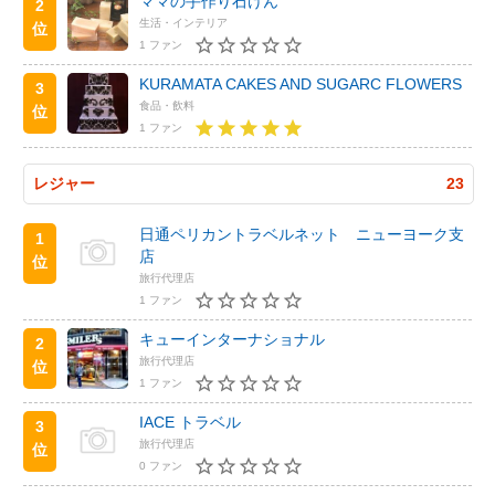
ママの手作り石けん
2
生活・インテリア
位
1 ファン
KURAMATA CAKES AND SUGARC FLOWERS
3
食品・飲料
位
1 ファン
レジャー
23
日通ペリカントラベルネット ニューヨーク支
1
店
位
旅行代理店
1 ファン
キューインターナショナル
2
旅行代理店
位
1 ファン
IACE トラベル
3
旅行代理店
位
0 ファン