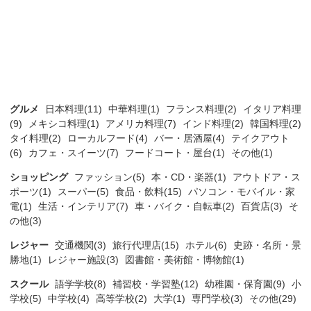
グルメ
日本料理(11)
中華料理(1)
フランス料理(2)
イタリア料理
(9)
メキシコ料理(1)
アメリカ料理(7)
インド料理(2)
韓国料理(2)
タイ料理(2)
ローカルフード(4)
バー・居酒屋(4)
テイクアウト
(6)
カフェ・スイーツ(7)
フードコート・屋台(1)
その他(1)
ショッピング
ファッション(5)
本・CD・楽器(1)
アウトドア・ス
ポーツ(1)
スーパー(5)
食品・飲料(15)
パソコン・モバイル・家
電(1)
生活・インテリア(7)
車・バイク・自転車(2)
百貨店(3)
そ
の他(3)
レジャー
交通機関(3)
旅行代理店(15)
ホテル(6)
史跡・名所・景
勝地(1)
レジャー施設(3)
図書館・美術館・博物館(1)
スクール
語学学校(8)
補習校・学習塾(12)
幼稚園・保育園(9)
小
学校(5)
中学校(4)
高等学校(2)
大学(1)
専門学校(3)
その他(29)