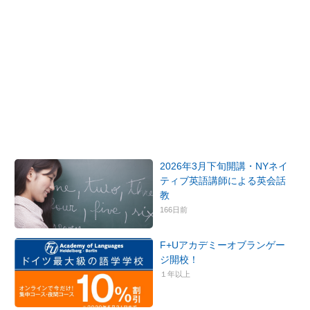
2026年3月下旬開講・NYネイ
ティブ英語講師による英会話
教
166日前
F+Uアカデミーオブランゲー
ジ開校！
１年以上