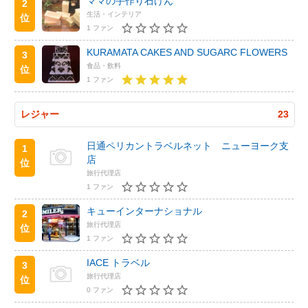
ママの手作り石けん
2
生活・インテリア
位
1 ファン
KURAMATA CAKES AND SUGARC FLOWERS
3
食品・飲料
位
1 ファン
レジャー
23
日通ペリカントラベルネット ニューヨーク支
1
店
位
旅行代理店
1 ファン
キューインターナショナル
2
旅行代理店
位
1 ファン
IACE トラベル
3
旅行代理店
位
0 ファン