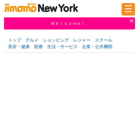
☰
ログイン
新規登録
Ｗｅｌｃｏｍｅ！
トップ
グルメ
ショッピング
レジャー
スクール
美容・健康
医療
生活・サービス
企業・公共機関
掲示板
タウン情報
教えて！
ニュース
イベント
求人
物件
習い事