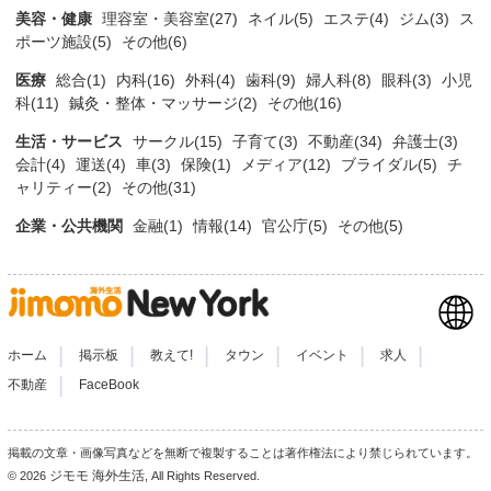
美容・健康
理容室・美容室(27)
ネイル(5)
エステ(4)
ジム(3)
ス
ポーツ施設(5)
その他(6)
医療
総合(1)
内科(16)
外科(4)
歯科(9)
婦人科(8)
眼科(3)
小児
科(11)
鍼灸・整体・マッサージ(2)
その他(16)
生活・サービス
サークル(15)
子育て(3)
不動産(34)
弁護士(3)
会計(4)
運送(4)
車(3)
保険(1)
メディア(12)
ブライダル(5)
チ
ャリティー(2)
その他(31)
企業・公共機関
金融(1)
情報(14)
官公庁(5)
その他(5)
|
|
|
|
|
|
ホーム
掲示板
教えて!
タウン
イベント
求人
|
不動産
FaceBook
掲載の文章・画像写真などを無断で複製することは著作権法により禁じられています。
ジモモ 海外生活
© 2026
, All Rights Reserved.