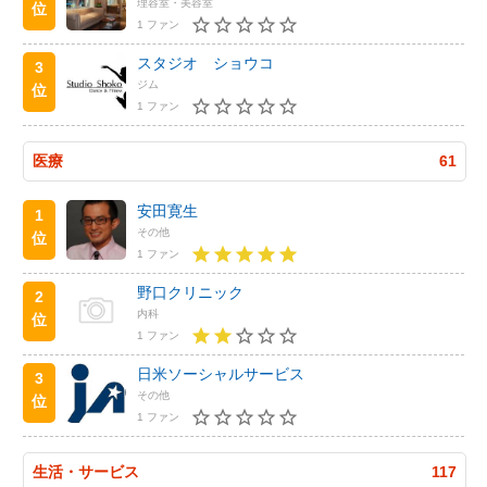
理容室・美容室
位
1 ファン
スタジオ ショウコ
3
ジム
位
1 ファン
医療
61
安田寛生
1
その他
位
1 ファン
野口クリニック
2
内科
位
1 ファン
日米ソーシャルサービス
3
その他
位
1 ファン
生活・サービス
117