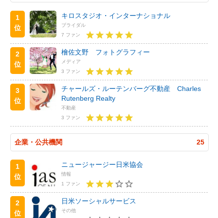
キロスタジオ・インターナショナル
1
ブライダル
位
7 ファン
檜佐文野 フォトグラフィー
2
メディア
位
3 ファン
チャールズ・ルーテンバーグ不動産 Charles
3
Rutenberg Realty
位
不動産
3 ファン
企業・公共機関
25
ニュージャージー日米協会
1
情報
位
1 ファン
日米ソーシャルサービス
2
その他
位