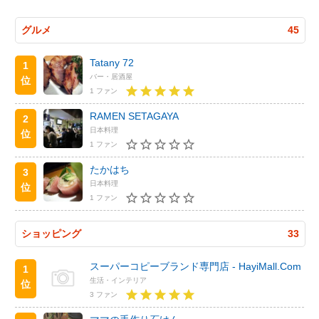
グルメ
45
Tatany 72
1
バー・居酒屋
位
1 ファン
RAMEN SETAGAYA
2
日本料理
位
1 ファン
たかはち
3
日本料理
位
1 ファン
ショッピング
33
スーパーコピーブランド専門店 - HayiMall.Com
1
生活・インテリア
位
3 ファン