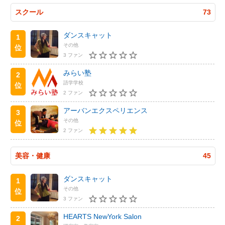
スクール
73
ダンスキャット
1
その他
位
3 ファン
みらい塾
2
語学学校
位
2 ファン
アーバンエクスペリエンス
3
その他
位
2 ファン
美容・健康
45
ダンスキャット
1
その他
位
3 ファン
HEARTS NewYork Salon
2