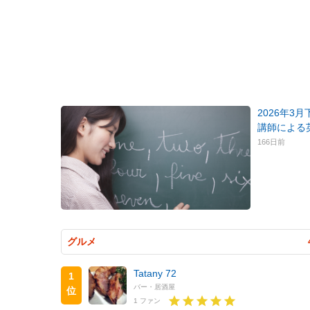
2026年3
講師による
166日前
グルメ
Tatany 72
1
バー・居酒屋
位
1 ファン