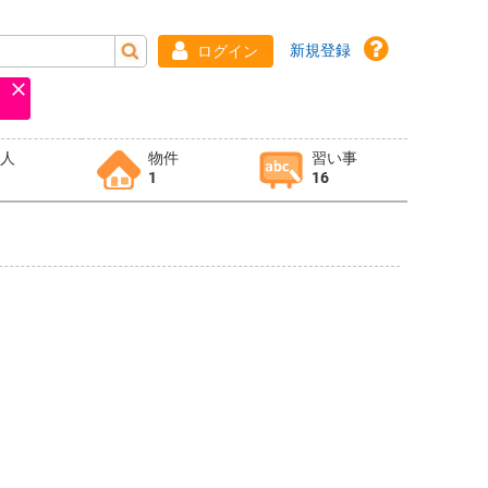
新規登録
ログイン
求人
物件
習い事
1
16