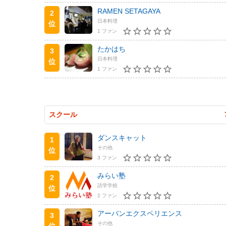
RAMEN SETAGAYA
2
日本料理
位
1 ファン
たかはち
3
日本料理
位
1 ファン
スクール
ダンスキャット
1
その他
位
3 ファン
みらい塾
2
語学学校
位
2 ファン
アーバンエクスペリエンス
3
その他
位