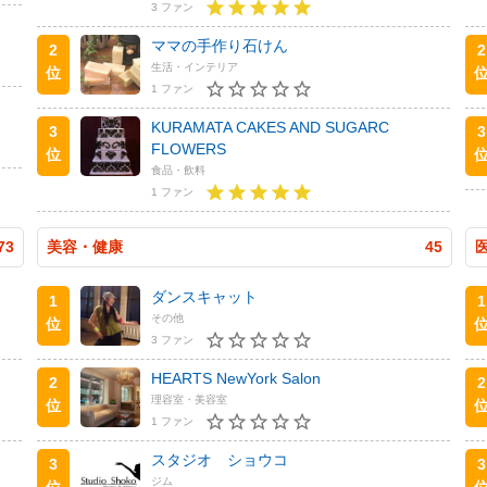
3 ファン
ママの手作り石けん
2
2
生活・インテリア
位
1 ファン
KURAMATA CAKES AND SUGARC
3
3
FLOWERS
位
食品・飲料
1 ファン
73
美容・健康
45
ダンスキャット
1
1
その他
位
3 ファン
HEARTS NewYork Salon
2
2
理容室・美容室
位
1 ファン
スタジオ ショウコ
3
3
ジム
位