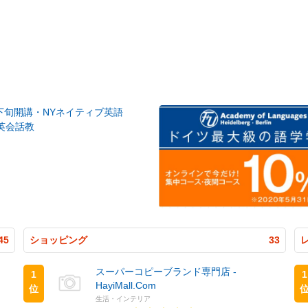
月下旬開講・NYネイティブ英語
英会話教
45
ショッピング
33
スーパーコピーブランド専門店 -
1
1
HayiMall.Com
位
生活・インテリア