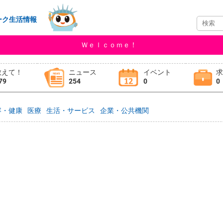
ーク生活情報
Ｗｅｌｃｏｍｅ！
教えて！
ニュース
イベント
79
254
0
0
容・健康
医療
生活・サービス
企業・公共機関