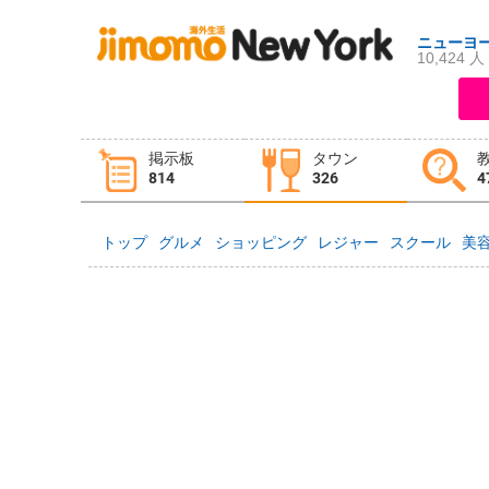
ニューヨ
10,424 人
ログイン
新規登録
掲示板
タウン
掲示板
タウン情報
教えて！
814
326
4
トップ
グルメ
ショッピング
レジャー
スクール
美
ニュース
イベント
求人
物件
習い事