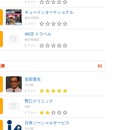
1 ファン
キューインターナショナル
旅行代理店
位
1 ファン
IACE トラベル
旅行代理店
位
0 ファン
医療
61
安田寛生
その他
位
1 ファン
野口クリニック
内科
位
1 ファン
日米ソーシャルサービス
その他
位