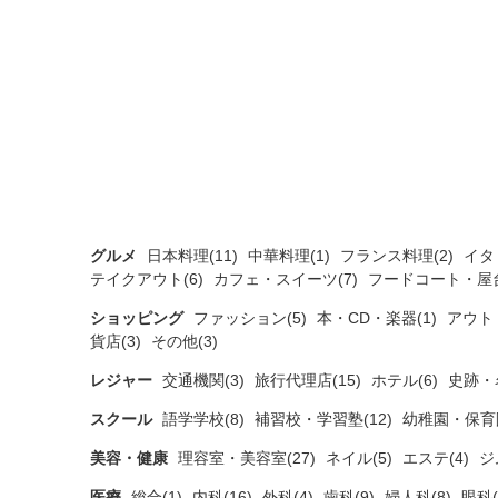
グルメ
日本料理(11)
中華料理(1)
フランス料理(2)
イタ
テイクアウト(6)
カフェ・スイーツ(7)
フードコート・屋台
ショッピング
ファッション(5)
本・CD・楽器(1)
アウト
貨店(3)
その他(3)
レジャー
交通機関(3)
旅行代理店(15)
ホテル(6)
史跡・
スクール
語学学校(8)
補習校・学習塾(12)
幼稚園・保育園
美容・健康
理容室・美容室(27)
ネイル(5)
エステ(4)
ジ
医療
総合(1)
内科(16)
外科(4)
歯科(9)
婦人科(8)
眼科(