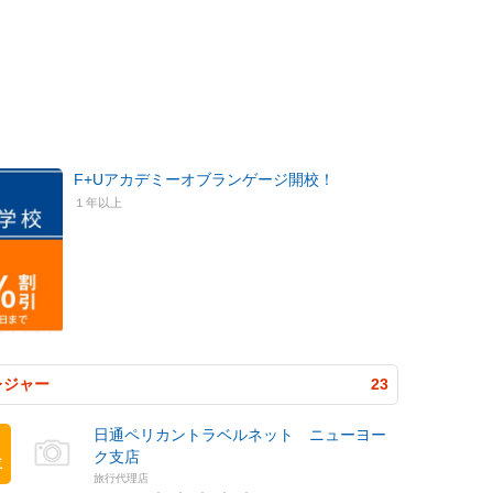
F+Uアカデミーオブランゲージ開校！
１年以上
レジャー
23
日通ペリカントラベルネット ニューヨー
ク支店
位
旅行代理店