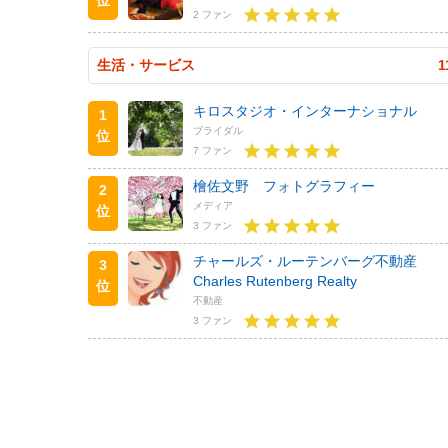
2 ファン
生活・サービス
1
キロスタジオ・インターナショナル
1
ブライダル
位
7 ファン
檜佐文野 フォトグラフィー
2
メディア
位
3 ファン
チャールズ・ルーテンバーグ不動産
3
Charles Rutenberg Realty
位
不動産
3 ファン