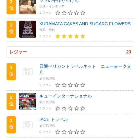
ママの手作り石けん
2
生活・インテリア
位
1 ファン
KURAMATA CAKES AND SUGARC FLOWERS
3
食品・飲料
位
1 ファン
レジャー
23
日通ペリカントラベルネット ニューヨーク支
1
店
位
旅行代理店
1 ファン
キューインターナショナル
2
旅行代理店
位
1 ファン
IACE トラベル
3
旅行代理店
位
0 ファン