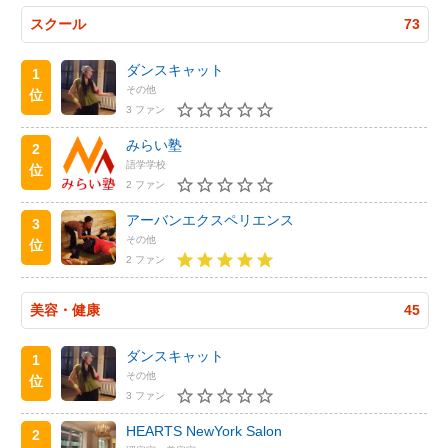
スクール
73
ダンスキャット
1
その他
位
3 ファン
みらい塾
2
語学学校
位
2 ファン
アーバンエクスペリエンス
3
その他
位
2 ファン
美容・健康
45
ダンスキャット
1
その他
位
3 ファン
HEARTS NewYork Salon
2