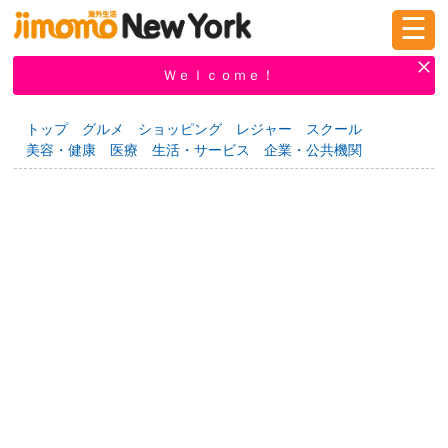
☰
ログイン
新規登録
Ｗｅｌｃｏｍｅ！
トップ
グルメ
ショッピング
レジャー
スクール
美容・健康
医療
生活・サービス
企業・公共機関
掲示板
タウン情報
教えて！
ニュース
イベント
求人
物件
習い事