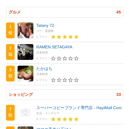
グルメ
45
Tatany 72
1
バー・居酒屋
位
1 ファン
RAMEN SETAGAYA
2
日本料理
位
1 ファン
たかはち
3
日本料理
位
1 ファン
ショッピング
33
スーパーコピーブランド専門店 - HayiMall.Com
1
生活・インテリア
位
3 ファン