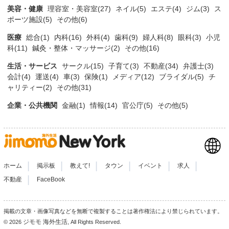
美容・健康
理容室・美容室(27)
ネイル(5)
エステ(4)
ジム(3)
ス
ポーツ施設(5)
その他(6)
医療
総合(1)
内科(16)
外科(4)
歯科(9)
婦人科(8)
眼科(3)
小児
科(11)
鍼灸・整体・マッサージ(2)
その他(16)
生活・サービス
サークル(15)
子育て(3)
不動産(34)
弁護士(3)
会計(4)
運送(4)
車(3)
保険(1)
メディア(12)
ブライダル(5)
チ
ャリティー(2)
その他(31)
企業・公共機関
金融(1)
情報(14)
官公庁(5)
その他(5)
|
|
|
|
|
|
ホーム
掲示板
教えて!
タウン
イベント
求人
|
不動産
FaceBook
掲載の文章・画像写真などを無断で複製することは著作権法により禁じられています。
ジモモ 海外生活
© 2026
, All Rights Reserved.