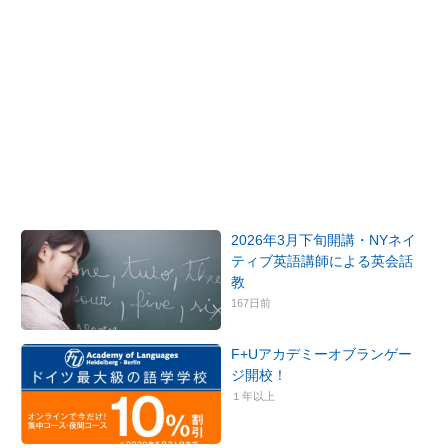
2026年3月下旬開講・NYネイ
ティブ英語講師による英会話
教
167日前
F+Uアカデミーオブランゲー
ジ開校！
１年以上