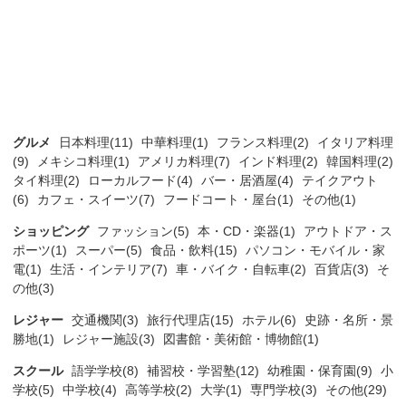
グルメ
日本料理(11)
中華料理(1)
フランス料理(2)
イタリア料理
(9)
メキシコ料理(1)
アメリカ料理(7)
インド料理(2)
韓国料理(2)
タイ料理(2)
ローカルフード(4)
バー・居酒屋(4)
テイクアウト
(6)
カフェ・スイーツ(7)
フードコート・屋台(1)
その他(1)
ショッピング
ファッション(5)
本・CD・楽器(1)
アウトドア・ス
ポーツ(1)
スーパー(5)
食品・飲料(15)
パソコン・モバイル・家
電(1)
生活・インテリア(7)
車・バイク・自転車(2)
百貨店(3)
そ
の他(3)
レジャー
交通機関(3)
旅行代理店(15)
ホテル(6)
史跡・名所・景
勝地(1)
レジャー施設(3)
図書館・美術館・博物館(1)
スクール
語学学校(8)
補習校・学習塾(12)
幼稚園・保育園(9)
小
学校(5)
中学校(4)
高等学校(2)
大学(1)
専門学校(3)
その他(29)