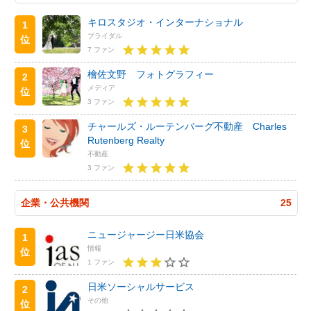
キロスタジオ・インターナショナル
1
ブライダル
位
7 ファン
檜佐文野 フォトグラフィー
2
メディア
位
3 ファン
チャールズ・ルーテンバーグ不動産 Charles
3
Rutenberg Realty
位
不動産
3 ファン
企業・公共機関
25
ニュージャージー日米協会
1
情報
位
1 ファン
日米ソーシャルサービス
2
その他
位