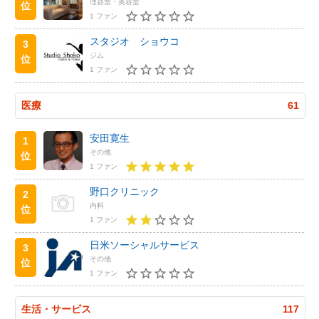
理容室・美容室
位
1 ファン
スタジオ ショウコ
3
ジム
位
1 ファン
医療
61
安田寛生
1
その他
位
1 ファン
野口クリニック
2
内科
位
1 ファン
日米ソーシャルサービス
3
その他
位
1 ファン
生活・サービス
117