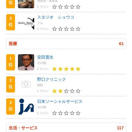
理容室・美容室
位
1 ファン
スタジオ ショウコ
3
ジム
位
1 ファン
医療
61
安田寛生
1
その他
位
1 ファン
野口クリニック
2
内科
位
1 ファン
日米ソーシャルサービス
3
その他
位
1 ファン
生活・サービス
117