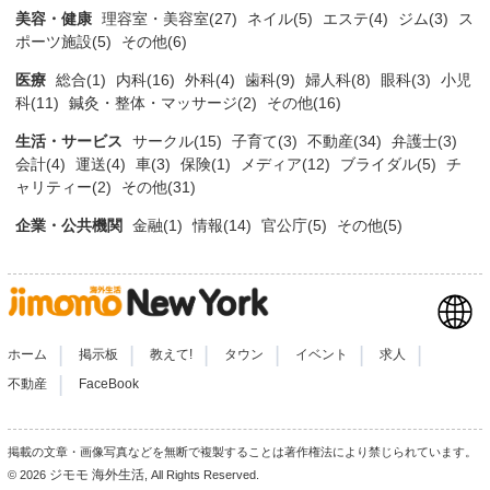
美容・健康
理容室・美容室(27)
ネイル(5)
エステ(4)
ジム(3)
ス
ポーツ施設(5)
その他(6)
医療
総合(1)
内科(16)
外科(4)
歯科(9)
婦人科(8)
眼科(3)
小児
科(11)
鍼灸・整体・マッサージ(2)
その他(16)
生活・サービス
サークル(15)
子育て(3)
不動産(34)
弁護士(3)
会計(4)
運送(4)
車(3)
保険(1)
メディア(12)
ブライダル(5)
チ
ャリティー(2)
その他(31)
企業・公共機関
金融(1)
情報(14)
官公庁(5)
その他(5)
|
|
|
|
|
|
ホーム
掲示板
教えて!
タウン
イベント
求人
|
不動産
FaceBook
掲載の文章・画像写真などを無断で複製することは著作権法により禁じられています。
ジモモ 海外生活
© 2026
, All Rights Reserved.