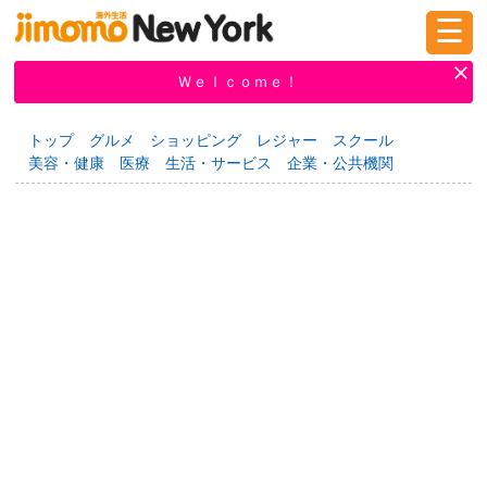
☰
ログイン
新規登録
Ｗｅｌｃｏｍｅ！
トップ
グルメ
ショッピング
レジャー
スクール
美容・健康
医療
生活・サービス
企業・公共機関
掲示板
タウン情報
教えて！
ニュース
イベント
求人
物件
習い事