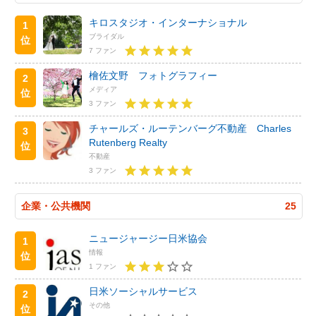
キロスタジオ・インターナショナル
1
ブライダル
位
7 ファン
檜佐文野 フォトグラフィー
2
メディア
位
3 ファン
チャールズ・ルーテンバーグ不動産 Charles
3
Rutenberg Realty
位
不動産
3 ファン
企業・公共機関
25
ニュージャージー日米協会
1
情報
位
1 ファン
日米ソーシャルサービス
2
その他
位