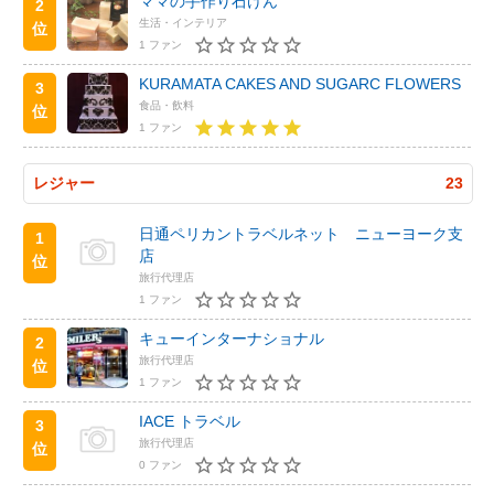
ママの手作り石けん
2
生活・インテリア
位
1 ファン
KURAMATA CAKES AND SUGARC FLOWERS
3
食品・飲料
位
1 ファン
レジャー
23
日通ペリカントラベルネット ニューヨーク支
1
店
位
旅行代理店
1 ファン
キューインターナショナル
2
旅行代理店
位
1 ファン
IACE トラベル
3
旅行代理店
位
0 ファン