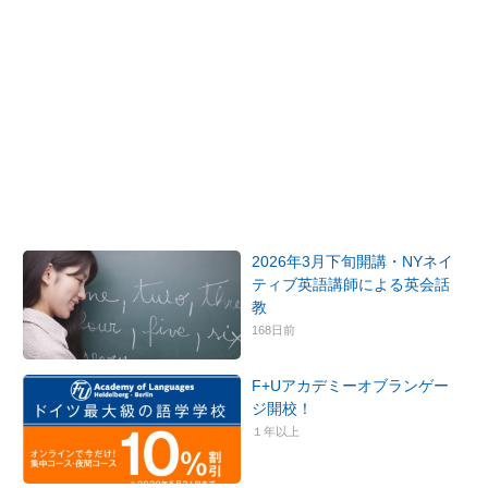
2026年3月下旬開講・NYネイ
ティブ英語講師による英会話
教
168日前
F+Uアカデミーオブランゲー
ジ開校！
１年以上