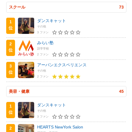
スクール
73
ダンスキャット
1
その他
位
3 ファン
みらい塾
2
語学学校
位
2 ファン
アーバンエクスペリエンス
3
その他
位
2 ファン
美容・健康
45
ダンスキャット
1
その他
位
3 ファン
HEARTS NewYork Salon
2