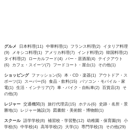
グルメ
日本料理(11)
中華料理(1)
フランス料理(2)
イタリア料理
(9)
メキシコ料理(1)
アメリカ料理(7)
インド料理(2)
韓国料理(2)
タイ料理(2)
ローカルフード(4)
バー・居酒屋(4)
テイクアウト
(6)
カフェ・スイーツ(7)
フードコート・屋台(1)
その他(1)
ショッピング
ファッション(5)
本・CD・楽器(1)
アウトドア・ス
ポーツ(1)
スーパー(5)
食品・飲料(15)
パソコン・モバイル・家
電(1)
生活・インテリア(7)
車・バイク・自転車(2)
百貨店(3)
そ
の他(3)
レジャー
交通機関(3)
旅行代理店(15)
ホテル(6)
史跡・名所・景
勝地(1)
レジャー施設(3)
図書館・美術館・博物館(1)
スクール
語学学校(8)
補習校・学習塾(12)
幼稚園・保育園(9)
小
学校(5)
中学校(4)
高等学校(2)
大学(1)
専門学校(3)
その他(29)