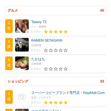
グルメ
45
Tatany 72
1
バー・居酒屋
位
1 ファン
RAMEN SETAGAYA
2
日本料理
位
1 ファン
たかはち
3
日本料理
位
1 ファン
ショッピング
33
スーパーコピーブランド専門店 - HayiMall.Com
1
生活・インテリア
位
3 ファン