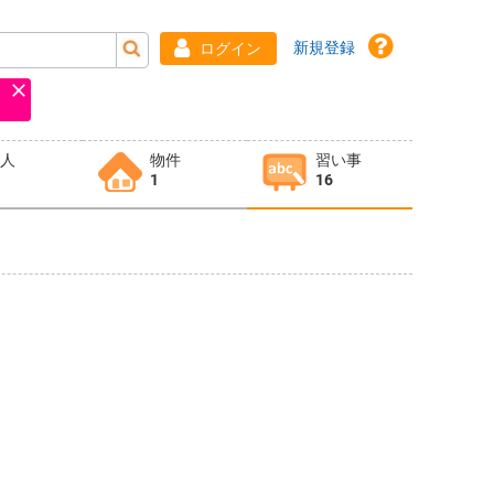
新規登録
ログイン
求人
物件
習い事
1
16