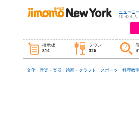
ニューヨ
10,424 人
ログイン
新規登録
掲示板
タウン
814
326
4
掲示板
タウン情報
教えて！
文化
音楽・楽器
絵画・クラフト
スポーツ
料理教
ニュース
イベント
求人
物件
習い事