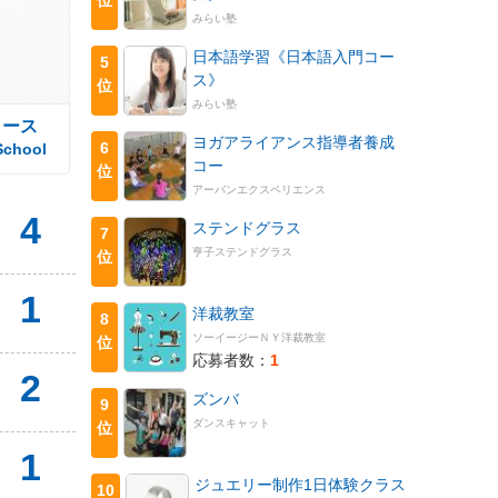
みらい塾
日本語学習《日本語入門コー
5
ス》
位
みらい塾
コース
ヨガアライアンス指導者養成
6
School
コー
位
アーバンエクスペリエンス
4
ステンドグラス
7
亨子ステンドグラス
位
1
洋裁教室
8
ソーイージーＮＹ洋裁教室
位
応募者数：
1
2
ズンバ
9
ダンスキャット
位
1
ジュエリー制作1日体験クラス
10