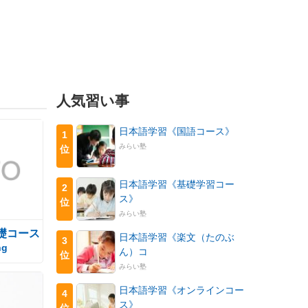
人気習い事
日本語学習《国語コース》
1
みらい塾
位
日本語学習《基礎学習コー
2
ス》
位
みらい塾
礎コース
日本語学習《楽文（たのぶ
3
ng
ん）コ
位
みらい塾
日本語学習《オンラインコー
4
ス》
位