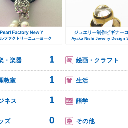
Pearl Factory New Y
ジュエリー制作ビギナー
ルファクトリーニューヨーク
Ayaka Nishi Jewelry Design 
1
楽・楽器
絵画・クラフト
1
理教室
生活
1
ジネス
語学
0
ッズ
その他