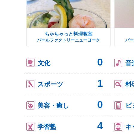
ちゃちゃっと料理教室
パールファクトリーニューヨーク
パー
0
文化
音
1
スポーツ
料
0
美容・癒し
ビ
4
学習塾
キ