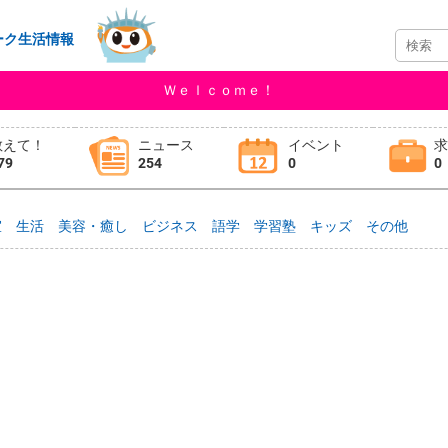
ーク生活情報
Ｗｅｌｃｏｍｅ！
教えて！
ニュース
イベント
79
254
0
0
室
生活
美容・癒し
ビジネス
語学
学習塾
キッズ
その他