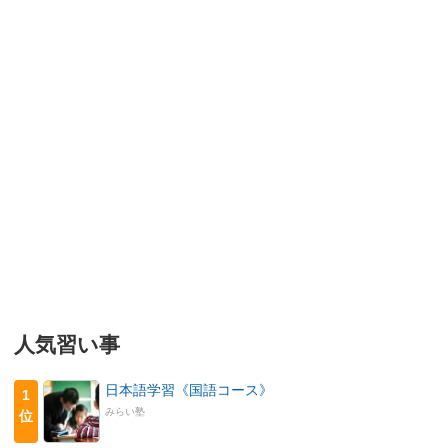
人気習い事
日本語学習《国語コース》
1
みらい塾
位