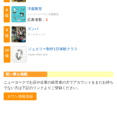
洋裁教室
8
ソーイージーＮＹ洋裁教室
位
応募者数：
1
ズンバ
9
ダンスキャット
位
ジュエリー制作1日体験クラス
10
Ayaka Nishi Jew
位
習い事を掲載
ニューヨークでお店や企業の経営者の方でアカウントをまだお持ち
でない方は下記のリンクよりご登録ください。
タウン情報登録