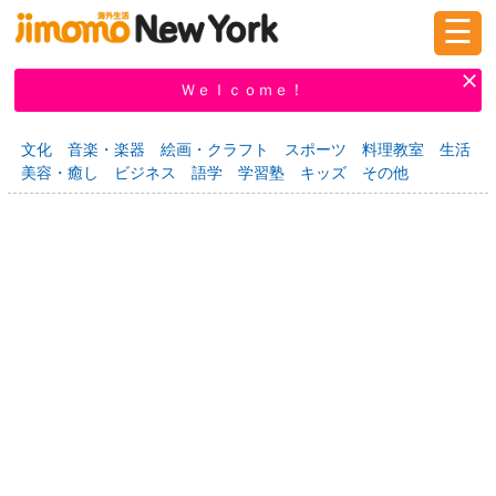
☰
ログイン
新規登録
Ｗｅｌｃｏｍｅ！
文化
音楽・楽器
絵画・クラフト
スポーツ
料理教室
生活
美容・癒し
ビジネス
語学
学習塾
キッズ
その他
掲示板
タウン情報
教えて！
ニュース
イベント
求人
物件
習い事