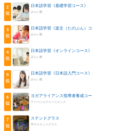
日本語学習《基礎学習コース》
2
みらい塾
位
日本語学習《楽文（たのぶん）コ
3
みらい塾
位
日本語学習《オンラインコース》
4
みらい塾
位
日本語学習《日本語入門コース》
5
みらい塾
位
ヨガアライアンス指導者養成コー
6
アーバンエクスペリエンス
位
ステンドグラス
7
亨子ステンドグラス
位