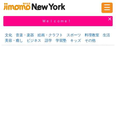
☰
ログイン
新規登録
Ｗｅｌｃｏｍｅ！
文化
音楽・楽器
絵画・クラフト
スポーツ
料理教室
生活
美容・癒し
ビジネス
語学
学習塾
キッズ
その他
掲示板
タウン情報
教えて！
ニュース
イベント
求人
物件
習い事