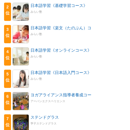
日本語学習《基礎学習コース》
2
みらい塾
位
日本語学習《楽文（たのぶん）コ
3
みらい塾
位
日本語学習《オンラインコース》
4
みらい塾
位
日本語学習《日本語入門コース》
5
みらい塾
位
ヨガアライアンス指導者養成コー
6
アーバンエクスペリエンス
位
ステンドグラス
7
亨子ステンドグラス
位