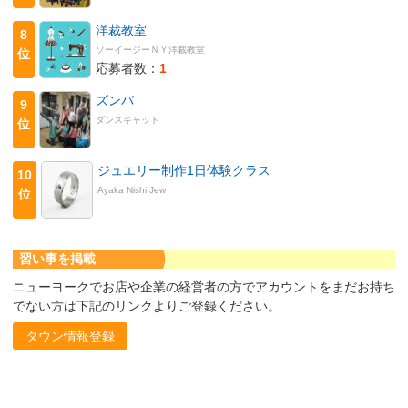
洋裁教室
8
ソーイージーＮＹ洋裁教室
位
応募者数：
1
ズンバ
9
ダンスキャット
位
ジュエリー制作1日体験クラス
10
Ayaka Nishi Jew
位
習い事を掲載
ニューヨークでお店や企業の経営者の方でアカウントをまだお持ち
でない方は下記のリンクよりご登録ください。
タウン情報登録