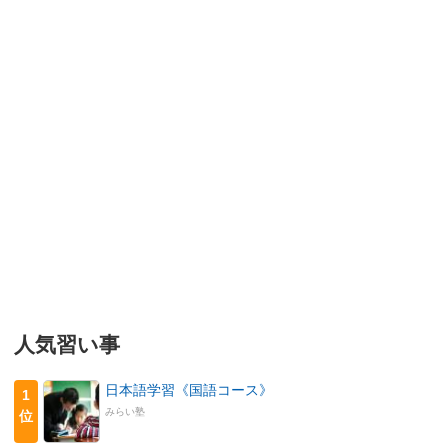
人気習い事
日本語学習《国語コース》
1
みらい塾
位