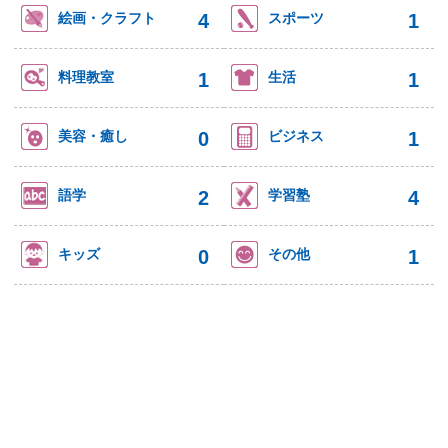
4
1
絵画・クラフト
スポーツ
1
1
料理教室
生活
0
1
美容・癒し
ビジネス
2
4
語学
学習塾
0
1
キッズ
その他