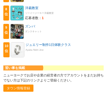
洋裁教室
8
ソーイージーＮＹ洋裁教室
位
応募者数：
1
ズンバ
9
ダンスキャット
位
ジュエリー制作1日体験クラス
10
Ayaka Nishi Jew
位
習い事を掲載
ニューヨークでお店や企業の経営者の方でアカウントをまだお持ち
でない方は下記のリンクよりご登録ください。
タウン情報登録