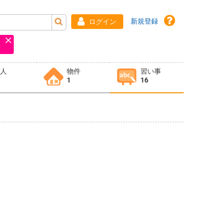
新規登録
ログイン
求人
物件
習い事
1
16