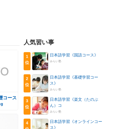
人気習い事
日本語学習《国語コース》
1
みらい塾
位
日本語学習《基礎学習コー
2
ス》
位
みらい塾
礎コース
日本語学習《楽文（たのぶ
3
ng
ん）コ
位
みらい塾
日本語学習《オンラインコー
4
ス》
位