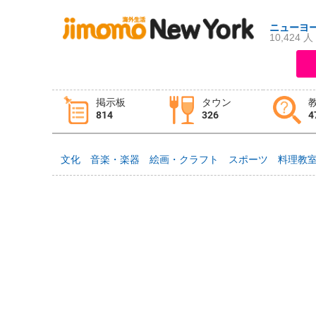
ニューヨ
10,424 人
ログイン
新規登録
掲示板
タウン
814
326
4
掲示板
タウン情報
教えて！
文化
音楽・楽器
絵画・クラフト
スポーツ
料理教
ニュース
イベント
求人
物件
習い事