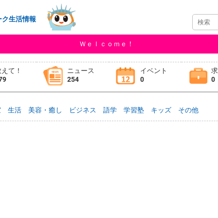
ーク生活情報
Ｗｅｌｃｏｍｅ！
教えて！
ニュース
イベント
79
254
0
0
室
生活
美容・癒し
ビジネス
語学
学習塾
キッズ
その他