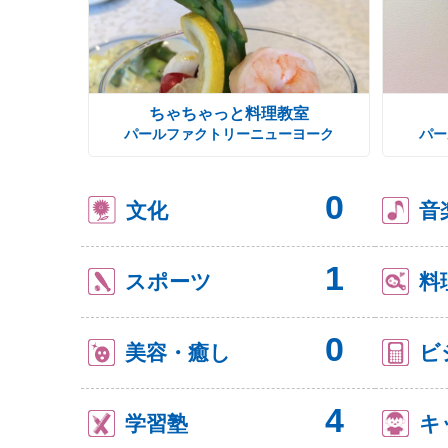
ちゃちゃっと料理教室
パールファクトリーニューヨーク
パー
0
文化
音
1
スポーツ
料
0
美容・癒し
ビ
4
学習塾
キ