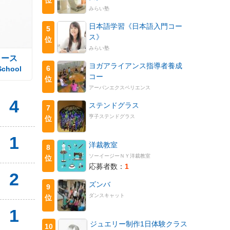
みらい塾
日本語学習《日本語入門コー
5
ス》
位
みらい塾
コース
ヨガアライアンス指導者養成
6
School
コー
位
アーバンエクスペリエンス
4
ステンドグラス
7
亨子ステンドグラス
位
1
洋裁教室
8
ソーイージーＮＹ洋裁教室
位
応募者数：
1
2
ズンバ
9
ダンスキャット
位
1
ジュエリー制作1日体験クラス
10