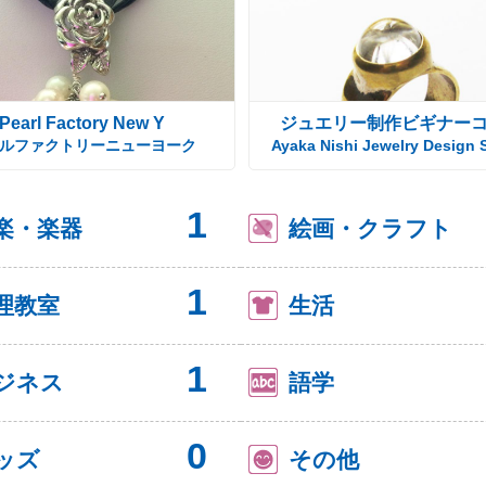
Pearl Factory New Y
ジュエリー制作ビギナー
ルファクトリーニューヨーク
Ayaka Nishi Jewelry Design 
1
楽・楽器
絵画・クラフト
1
理教室
生活
1
ジネス
語学
0
ッズ
その他