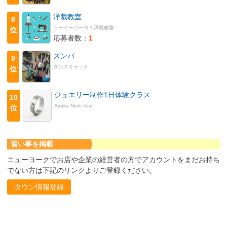
洋裁教室
8
ソーイージーＮＹ洋裁教室
位
応募者数：
1
ズンバ
9
ダンスキャット
位
ジュエリー制作1日体験クラス
10
Ayaka Nishi Jew
位
習い事を掲載
ニューヨークでお店や企業の経営者の方でアカウントをまだお持ち
でない方は下記のリンクよりご登録ください。
タウン情報登録