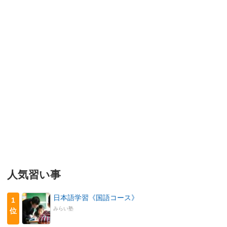
人気習い事
日本語学習《国語コース》
1
みらい塾
位