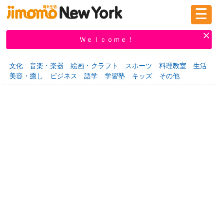
☰
ログイン
新規登録
Ｗｅｌｃｏｍｅ！
文化
音楽・楽器
絵画・クラフト
スポーツ
料理教室
生活
美容・癒し
ビジネス
語学
学習塾
キッズ
その他
掲示板
タウン情報
教えて！
ニュース
イベント
求人
物件
習い事