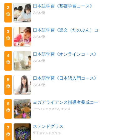
日本語学習《基礎学習コース》
2
みらい塾
位
日本語学習《楽文（たのぶん）コ
3
みらい塾
位
日本語学習《オンラインコース》
4
みらい塾
位
日本語学習《日本語入門コース》
5
みらい塾
位
ヨガアライアンス指導者養成コー
6
アーバンエクスペリエンス
位
ステンドグラス
7
亨子ステンドグラス
位