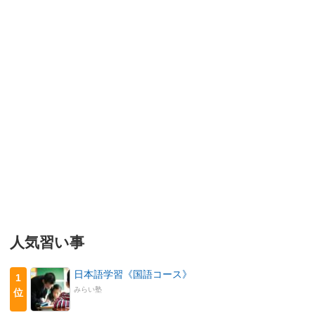
人気習い事
日本語学習《国語コース》
1
みらい塾
位