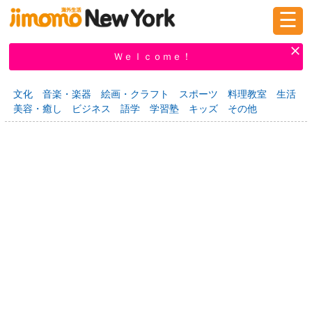
☰
ログイン
新規登録
Ｗｅｌｃｏｍｅ！
文化
音楽・楽器
絵画・クラフト
スポーツ
料理教室
生活
美容・癒し
ビジネス
語学
学習塾
キッズ
その他
掲示板
タウン情報
教えて！
ニュース
イベント
求人
物件
習い事