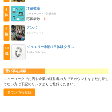
洋裁教室
8
ソーイージーＮＹ洋裁教室
位
応募者数：
1
ズンバ
9
ダンスキャット
位
ジュエリー制作1日体験クラス
10
Ayaka Nishi Jew
位
習い事を掲載
ニューヨークでお店や企業の経営者の方でアカウントをまだお持ち
でない方は下記のリンクよりご登録ください。
タウン情報登録