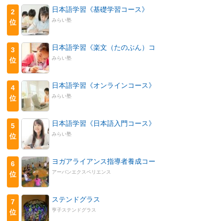
日本語学習《基礎学習コース》
2
みらい塾
位
日本語学習《楽文（たのぶん）コ
3
みらい塾
位
日本語学習《オンラインコース》
4
みらい塾
位
日本語学習《日本語入門コース》
5
みらい塾
位
ヨガアライアンス指導者養成コー
6
アーバンエクスペリエンス
位
ステンドグラス
7
亨子ステンドグラス
位