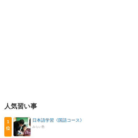
人気習い事
日本語学習《国語コース》
1
みらい塾
位