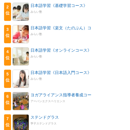
日本語学習《基礎学習コース》
2
みらい塾
位
日本語学習《楽文（たのぶん）コ
3
みらい塾
位
日本語学習《オンラインコース》
4
みらい塾
位
日本語学習《日本語入門コース》
5
みらい塾
位
ヨガアライアンス指導者養成コー
6
アーバンエクスペリエンス
位
ステンドグラス
7
亨子ステンドグラス
位