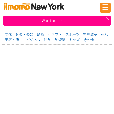
☰
ログイン
新規登録
Ｗｅｌｃｏｍｅ！
文化
音楽・楽器
絵画・クラフト
スポーツ
料理教室
生活
美容・癒し
ビジネス
語学
学習塾
キッズ
その他
掲示板
タウン情報
教えて！
ニュース
イベント
求人
物件
習い事