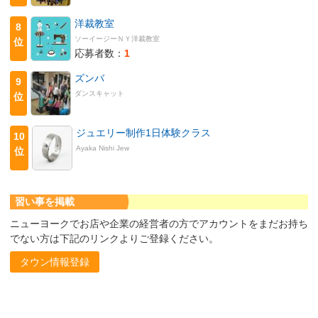
洋裁教室
8
ソーイージーＮＹ洋裁教室
位
応募者数：
1
ズンバ
9
ダンスキャット
位
ジュエリー制作1日体験クラス
10
Ayaka Nishi Jew
位
習い事を掲載
ニューヨークでお店や企業の経営者の方でアカウントをまだお持ち
でない方は下記のリンクよりご登録ください。
タウン情報登録