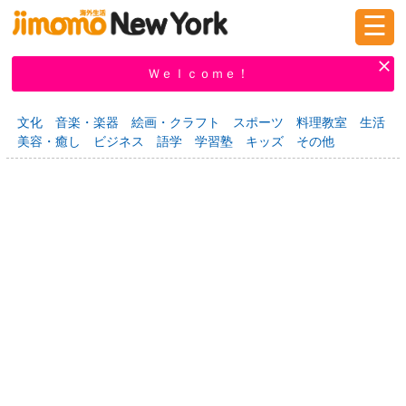
☰
ログイン
新規登録
Ｗｅｌｃｏｍｅ！
文化
音楽・楽器
絵画・クラフト
スポーツ
料理教室
生活
美容・癒し
ビジネス
語学
学習塾
キッズ
その他
掲示板
タウン情報
教えて！
ニュース
イベント
求人
物件
習い事