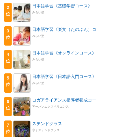
日本語学習《基礎学習コース》
2
みらい塾
位
日本語学習《楽文（たのぶん）コ
3
みらい塾
位
日本語学習《オンラインコース》
4
みらい塾
位
日本語学習《日本語入門コース》
5
みらい塾
位
ヨガアライアンス指導者養成コー
6
アーバンエクスペリエンス
位
ステンドグラス
7
亨子ステンドグラス
位