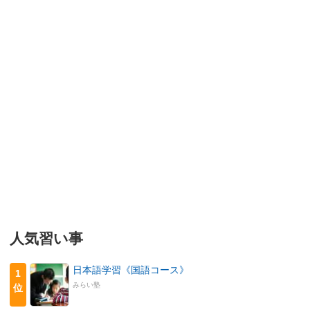
人気習い事
日本語学習《国語コース》
1
みらい塾
位