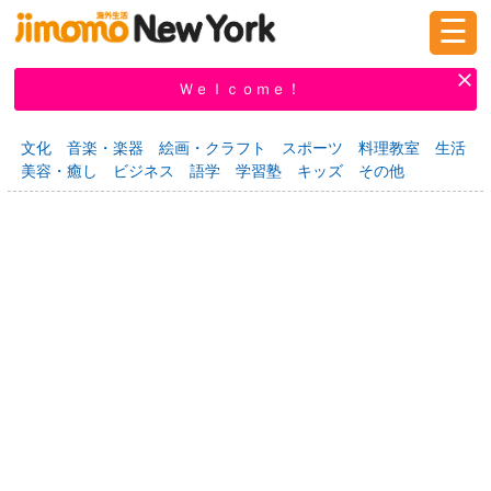
☰
ログイン
新規登録
Ｗｅｌｃｏｍｅ！
文化
音楽・楽器
絵画・クラフト
スポーツ
料理教室
生活
美容・癒し
ビジネス
語学
学習塾
キッズ
その他
掲示板
タウン情報
教えて！
ニュース
イベント
求人
物件
習い事