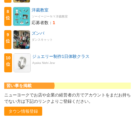
洋裁教室
8
ソーイージーＮＹ洋裁教室
位
応募者数：
1
ズンバ
9
ダンスキャット
位
ジュエリー制作1日体験クラス
10
Ayaka Nishi Jew
位
習い事を掲載
ニューヨークでお店や企業の経営者の方でアカウントをまだお持ち
でない方は下記のリンクよりご登録ください。
タウン情報登録