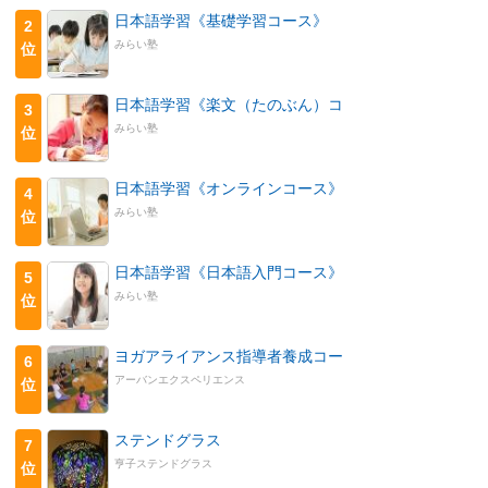
日本語学習《基礎学習コース》
2
みらい塾
位
日本語学習《楽文（たのぶん）コ
3
みらい塾
位
日本語学習《オンラインコース》
4
みらい塾
位
日本語学習《日本語入門コース》
5
みらい塾
位
ヨガアライアンス指導者養成コー
6
アーバンエクスペリエンス
位
ステンドグラス
7
亨子ステンドグラス
位