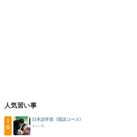
人気習い事
日本語学習《国語コース》
1
みらい塾
位