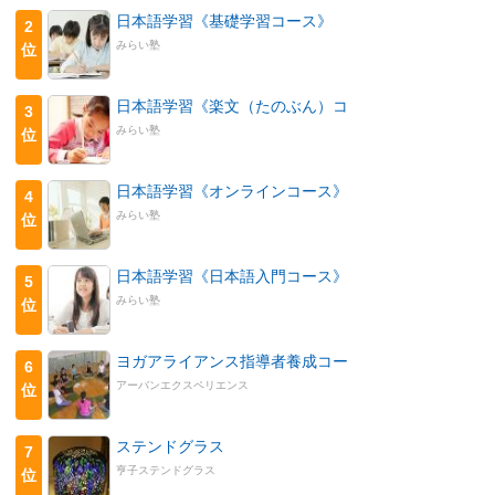
日本語学習《基礎学習コース》
2
みらい塾
位
日本語学習《楽文（たのぶん）コ
3
みらい塾
位
日本語学習《オンラインコース》
4
みらい塾
位
日本語学習《日本語入門コース》
5
みらい塾
位
ヨガアライアンス指導者養成コー
6
アーバンエクスペリエンス
位
ステンドグラス
7
亨子ステンドグラス
位