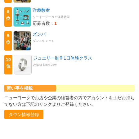
洋裁教室
8
ソーイージーＮＹ洋裁教室
位
応募者数：
1
ズンバ
9
ダンスキャット
位
ジュエリー制作1日体験クラス
10
Ayaka Nishi Jew
位
習い事を掲載
ニューヨークでお店や企業の経営者の方でアカウントをまだお持ち
でない方は下記のリンクよりご登録ください。
タウン情報登録