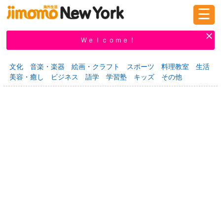
☰
ログイン
新規登録
Ｗｅｌｃｏｍｅ！
文化
音楽・楽器
絵画・クラフト
スポーツ
料理教室
生活
美容・癒し
ビジネス
語学
学習塾
キッズ
その他
掲示板
タウン情報
教えて！
ニュース
イベント
求人
物件
習い事