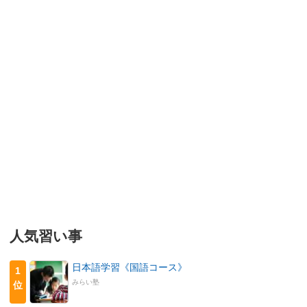
人気習い事
日本語学習《国語コース》
1
みらい塾
位