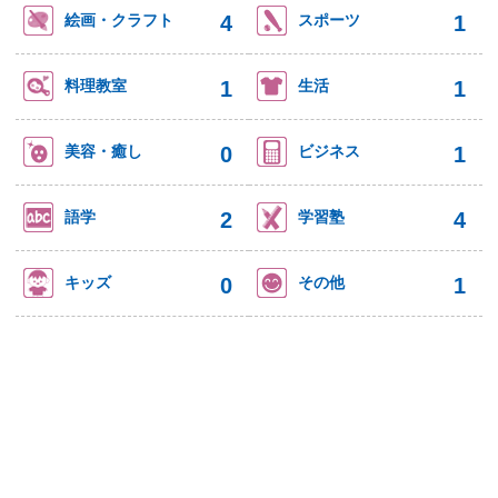
4
1
絵画・クラフト
スポーツ
1
1
料理教室
生活
0
1
美容・癒し
ビジネス
2
4
語学
学習塾
0
1
キッズ
その他