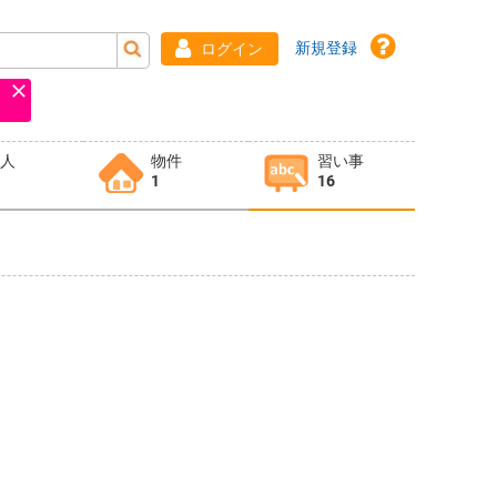
新規登録
ログイン
求人
物件
習い事
1
16