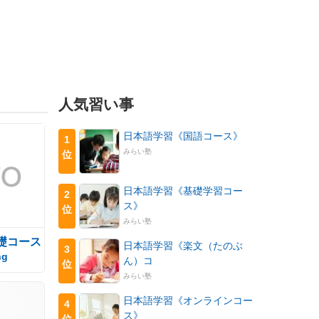
人気習い事
日本語学習《国語コース》
1
みらい塾
位
日本語学習《基礎学習コー
2
ス》
位
みらい塾
礎コース
日本語学習《楽文（たのぶ
3
ng
ん）コ
位
みらい塾
日本語学習《オンラインコー
4
ス》
位