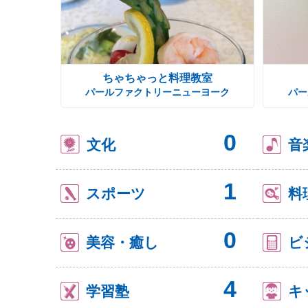
ちゃちゃっと料理教室
パールファクトリーニューヨーク
パー
0
文化
音
1
スポーツ
料
0
美容・癒し
ビ
4
学習塾
キ