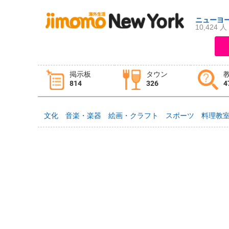
ニューヨ
10,424 人
ログイン
新規登録
掲示板
タウン
814
326
4
掲示板
タウン情報
教えて！
文化
音楽・楽器
絵画・クラフト
スポーツ
料理教
ニュース
イベント
求人
物件
習い事