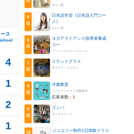
みらい塾
日本語学習《日本語入門コー
5
ス》
位
みらい塾
コース
ヨガアライアンス指導者養成
6
School
コー
位
アーバンエクスペリエンス
4
ステンドグラス
7
亨子ステンドグラス
位
1
洋裁教室
8
ソーイージーＮＹ洋裁教室
位
応募者数：
1
2
ズンバ
9
ダンスキャット
位
1
ジュエリー制作1日体験クラス
10