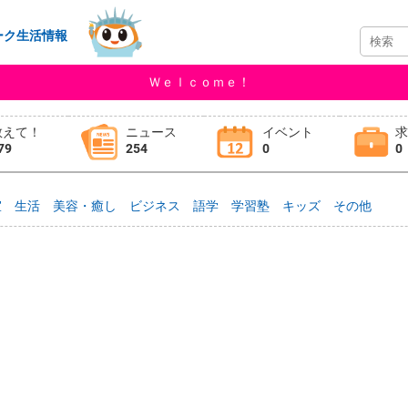
ーク生活情報
Ｗｅｌｃｏｍｅ！
教えて！
ニュース
イベント
79
254
0
0
室
生活
美容・癒し
ビジネス
語学
学習塾
キッズ
その他