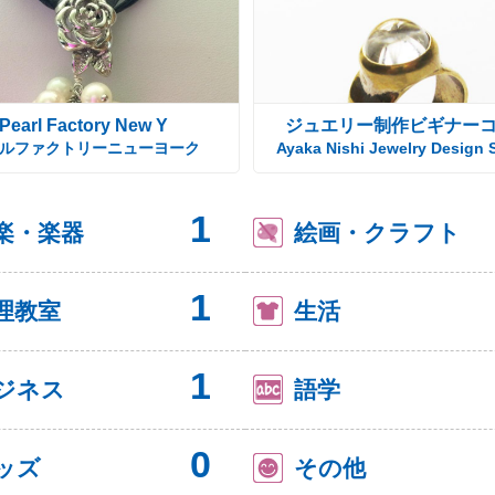
Pearl Factory New Y
ジュエリー制作ビギナー
ルファクトリーニューヨーク
Ayaka Nishi Jewelry Design 
1
楽・楽器
絵画・クラフト
1
理教室
生活
1
ジネス
語学
0
ッズ
その他