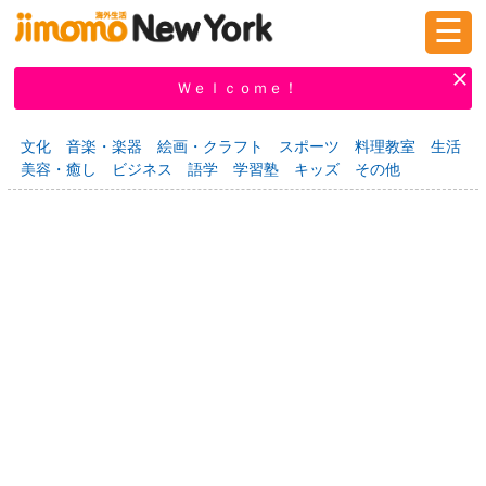
☰
ログイン
新規登録
Ｗｅｌｃｏｍｅ！
文化
音楽・楽器
絵画・クラフト
スポーツ
料理教室
生活
美容・癒し
ビジネス
語学
学習塾
キッズ
その他
掲示板
タウン情報
教えて！
ニュース
イベント
求人
物件
習い事