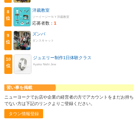
洋裁教室
8
ソーイージーＮＹ洋裁教室
位
応募者数：
1
ズンバ
9
ダンスキャット
位
ジュエリー制作1日体験クラス
10
Ayaka Nishi Jew
位
習い事を掲載
ニューヨークでお店や企業の経営者の方でアカウントをまだお持ち
でない方は下記のリンクよりご登録ください。
タウン情報登録