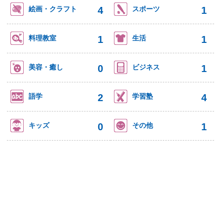
4
1
絵画・クラフト
スポーツ
1
1
料理教室
生活
0
1
美容・癒し
ビジネス
2
4
語学
学習塾
0
1
キッズ
その他