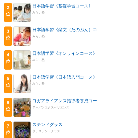
日本語学習《基礎学習コース》
2
みらい塾
位
日本語学習《楽文（たのぶん）コ
3
みらい塾
位
日本語学習《オンラインコース》
4
みらい塾
位
日本語学習《日本語入門コース》
5
みらい塾
位
ヨガアライアンス指導者養成コー
6
アーバンエクスペリエンス
位
ステンドグラス
7
亨子ステンドグラス
位