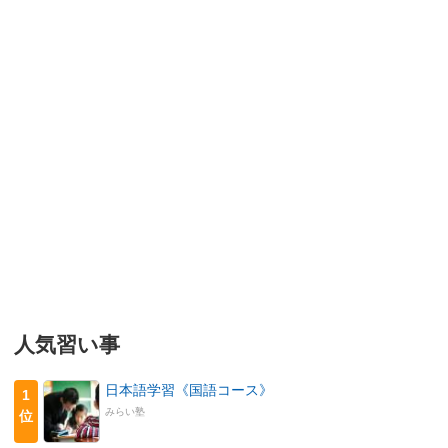
人気習い事
日本語学習《国語コース》
1
みらい塾
位