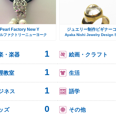
Pearl Factory New Y
ジュエリー制作ビギナー
ルファクトリーニューヨーク
Ayaka Nishi Jewelry Design 
1
楽・楽器
絵画・クラフト
1
理教室
生活
1
ジネス
語学
0
ッズ
その他