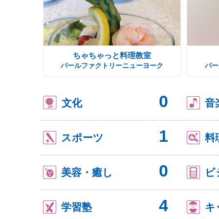
ちゃちゃっと料理教室
パールファクトリーニューヨーク
パー
0
文化
音
1
スポーツ
料
0
美容・癒し
ビ
4
学習塾
キ