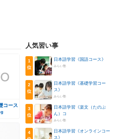
人気習い事
日本語学習《国語コース》
1
みらい塾
位
日本語学習《基礎学習コー
2
ス》
位
みらい塾
礎コース
日本語学習《楽文（たのぶ
3
ng
ん）コ
位
みらい塾
日本語学習《オンラインコー
4
ス》
位