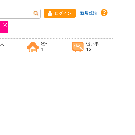
新規登録
ログイン
求人
物件
習い事
1
16