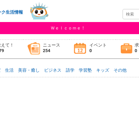
ーク生活情報
Ｗｅｌｃｏｍｅ！
教えて！
ニュース
イベント
79
254
0
0
室
生活
美容・癒し
ビジネス
語学
学習塾
キッズ
その他