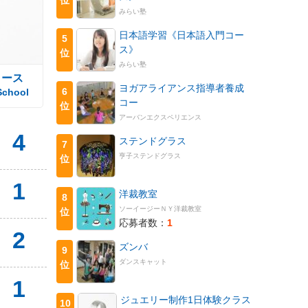
みらい塾
日本語学習《日本語入門コー
5
ス》
位
みらい塾
コース
ヨガアライアンス指導者養成
6
School
コー
位
アーバンエクスペリエンス
4
ステンドグラス
7
亨子ステンドグラス
位
1
洋裁教室
8
ソーイージーＮＹ洋裁教室
位
応募者数：
1
2
ズンバ
9
ダンスキャット
位
1
ジュエリー制作1日体験クラス
10