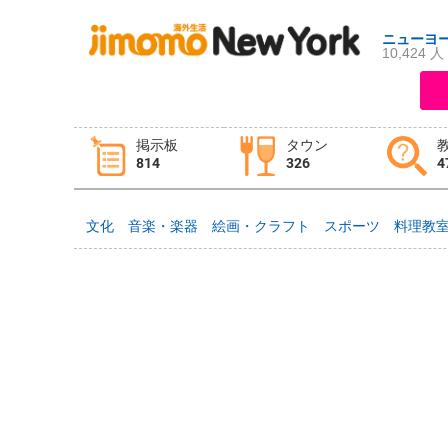
ニューヨ
10,424 人
ログイン
新規登録
掲示板
タウン
814
326
4
掲示板
タウン情報
教えて！
文化
音楽・楽器
絵画・クラフト
スポーツ
料理教
ニュース
イベント
求人
物件
習い事