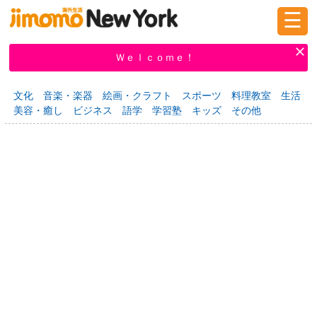
☰
ログイン
新規登録
Ｗｅｌｃｏｍｅ！
文化
音楽・楽器
絵画・クラフト
スポーツ
料理教室
生活
美容・癒し
ビジネス
語学
学習塾
キッズ
その他
掲示板
タウン情報
教えて！
ニュース
イベント
求人
物件
習い事