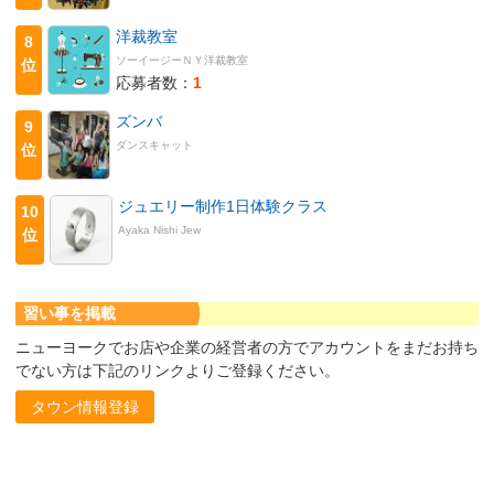
洋裁教室
8
ソーイージーＮＹ洋裁教室
位
応募者数：
1
ズンバ
9
ダンスキャット
位
ジュエリー制作1日体験クラス
10
Ayaka Nishi Jew
位
習い事を掲載
ニューヨークでお店や企業の経営者の方でアカウントをまだお持ち
でない方は下記のリンクよりご登録ください。
タウン情報登録