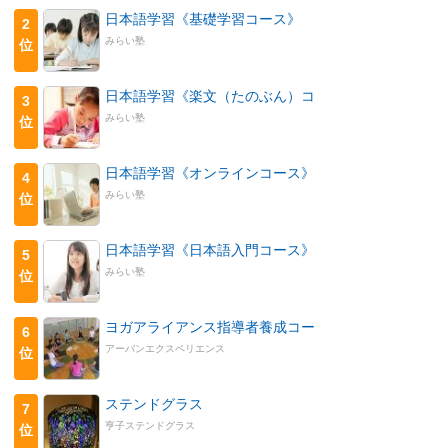
日本語学習《基礎学習コース》
2
みらい塾
位
日本語学習《楽文（たのぶん）コ
3
みらい塾
位
日本語学習《オンラインコース》
4
みらい塾
位
日本語学習《日本語入門コース》
5
みらい塾
位
ヨガアライアンス指導者養成コー
6
アーバンエクスペリエンス
位
ステンドグラス
7
亨子ステンドグラス
位