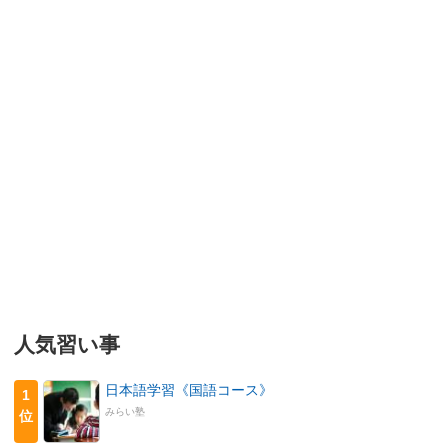
人気習い事
日本語学習《国語コース》
1
みらい塾
位