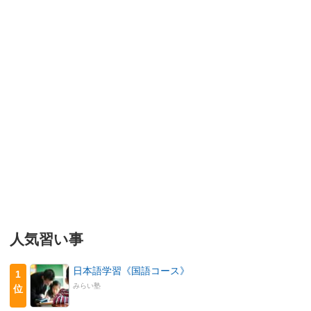
人気習い事
日本語学習《国語コース》
1
みらい塾
位