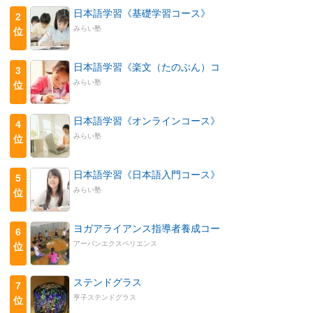
日本語学習《基礎学習コース》
2
みらい塾
位
日本語学習《楽文（たのぶん）コ
3
みらい塾
位
日本語学習《オンラインコース》
4
みらい塾
位
日本語学習《日本語入門コース》
5
みらい塾
位
ヨガアライアンス指導者養成コー
6
アーバンエクスペリエンス
位
ステンドグラス
7
亨子ステンドグラス
位