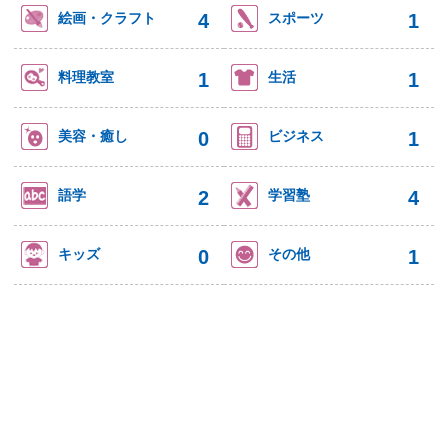
4
1
絵画・クラフト
スポーツ
1
1
料理教室
生活
0
1
美容・癒し
ビジネス
2
4
語学
学習塾
0
1
キッズ
その他