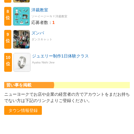
洋裁教室
8
ソーイージーＮＹ洋裁教室
位
応募者数：
1
ズンバ
9
ダンスキャット
位
ジュエリー制作1日体験クラス
10
Ayaka Nishi Jew
位
習い事を掲載
ニューヨークでお店や企業の経営者の方でアカウントをまだお持ち
でない方は下記のリンクよりご登録ください。
タウン情報登録