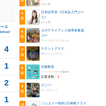
みらい塾
日本語学習《日本語入門コー
5
ス》
位
みらい塾
コース
ヨガアライアンス指導者養成
6
School
コー
位
アーバンエクスペリエンス
4
ステンドグラス
7
亨子ステンドグラス
位
1
洋裁教室
8
ソーイージーＮＹ洋裁教室
位
応募者数：
1
2
ズンバ
9
ダンスキャット
位
1
ジュエリー制作1日体験クラス
10