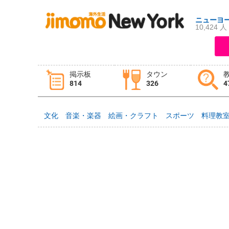
ニューヨ
10,424 人
ログイン
新規登録
掲示板
タウン
814
326
4
掲示板
タウン情報
教えて！
文化
音楽・楽器
絵画・クラフト
スポーツ
料理教
ニュース
イベント
求人
物件
習い事