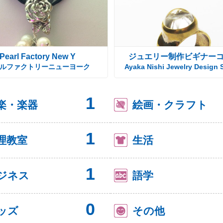
Pearl Factory New Y
ジュエリー制作ビギナー
ルファクトリーニューヨーク
Ayaka Nishi Jewelry Design 
1
楽・楽器
絵画・クラフト
1
理教室
生活
1
ジネス
語学
0
ッズ
その他