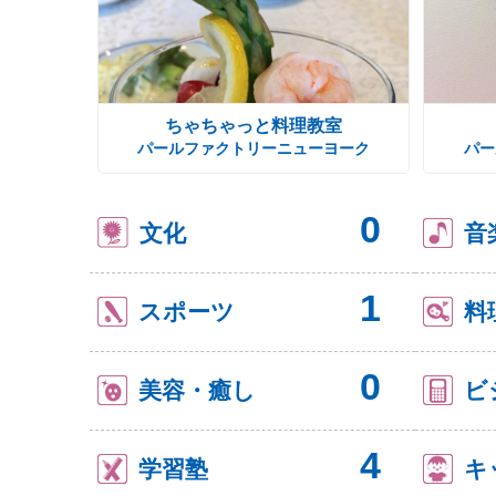
ちゃちゃっと料理教室
パールファクトリーニューヨーク
パー
0
文化
音
1
スポーツ
料
0
美容・癒し
ビ
4
学習塾
キ