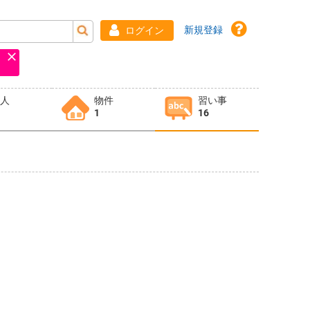
新規登録
ログイン
求人
物件
習い事
1
16