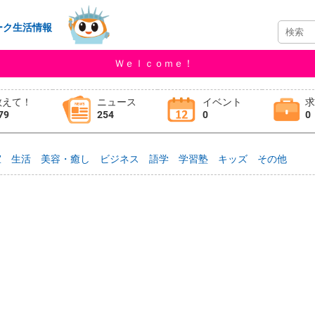
ーク生活情報
Ｗｅｌｃｏｍｅ！
教えて！
ニュース
イベント
79
254
0
0
室
生活
美容・癒し
ビジネス
語学
学習塾
キッズ
その他