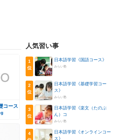
人気習い事
日本語学習《国語コース》
1
みらい塾
位
日本語学習《基礎学習コー
2
ス》
位
みらい塾
礎コース
日本語学習《楽文（たのぶ
3
ng
ん）コ
位
みらい塾
日本語学習《オンラインコー
4
ス》
位