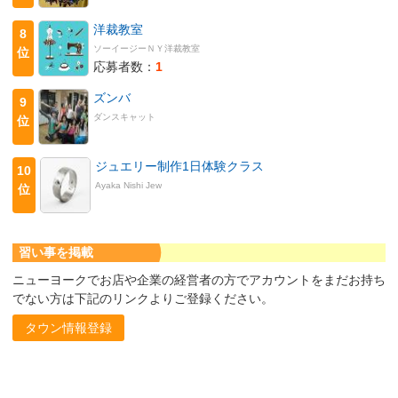
洋裁教室
8
ソーイージーＮＹ洋裁教室
位
応募者数：
1
ズンバ
9
ダンスキャット
位
ジュエリー制作1日体験クラス
10
Ayaka Nishi Jew
位
習い事を掲載
ニューヨークでお店や企業の経営者の方でアカウントをまだお持ち
でない方は下記のリンクよりご登録ください。
タウン情報登録