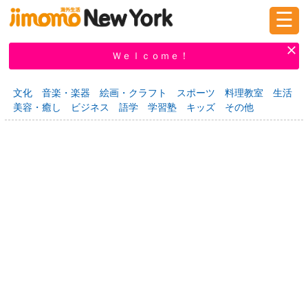
☰
ログイン
新規登録
Ｗｅｌｃｏｍｅ！
文化
音楽・楽器
絵画・クラフト
スポーツ
料理教室
生活
美容・癒し
ビジネス
語学
学習塾
キッズ
その他
掲示板
タウン情報
教えて！
ニュース
イベント
求人
物件
習い事