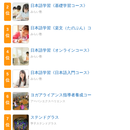
日本語学習《基礎学習コース》
2
みらい塾
位
日本語学習《楽文（たのぶん）コ
3
みらい塾
位
日本語学習《オンラインコース》
4
みらい塾
位
日本語学習《日本語入門コース》
5
みらい塾
位
ヨガアライアンス指導者養成コー
6
アーバンエクスペリエンス
位
ステンドグラス
7
亨子ステンドグラス
位