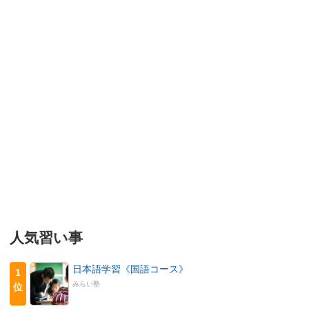
人気習い事
日本語学習《国語コース》
1
みらい塾
位