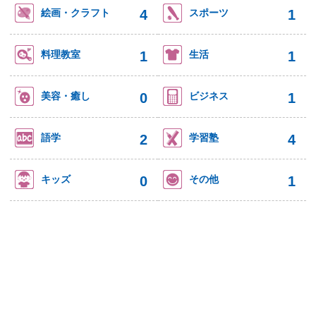
4
1
絵画・クラフト
スポーツ
1
1
料理教室
生活
0
1
美容・癒し
ビジネス
2
4
語学
学習塾
0
1
キッズ
その他