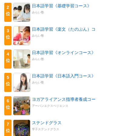
日本語学習《基礎学習コース》
2
みらい塾
位
日本語学習《楽文（たのぶん）コ
3
みらい塾
位
日本語学習《オンラインコース》
4
みらい塾
位
日本語学習《日本語入門コース》
5
みらい塾
位
ヨガアライアンス指導者養成コー
6
アーバンエクスペリエンス
位
ステンドグラス
7
亨子ステンドグラス
位