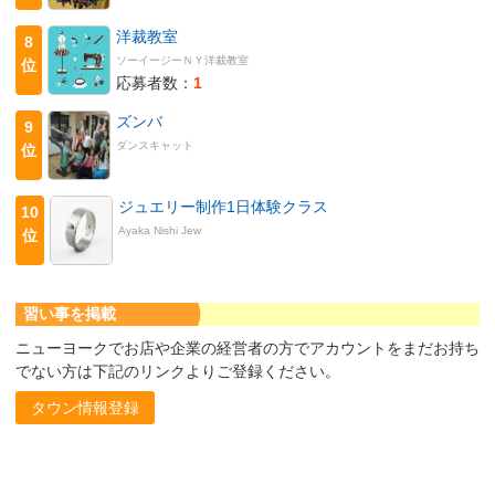
洋裁教室
8
ソーイージーＮＹ洋裁教室
位
応募者数：
1
ズンバ
9
ダンスキャット
位
ジュエリー制作1日体験クラス
10
Ayaka Nishi Jew
位
習い事を掲載
ニューヨークでお店や企業の経営者の方でアカウントをまだお持ち
でない方は下記のリンクよりご登録ください。
タウン情報登録