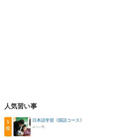
人気習い事
日本語学習《国語コース》
1
みらい塾
位