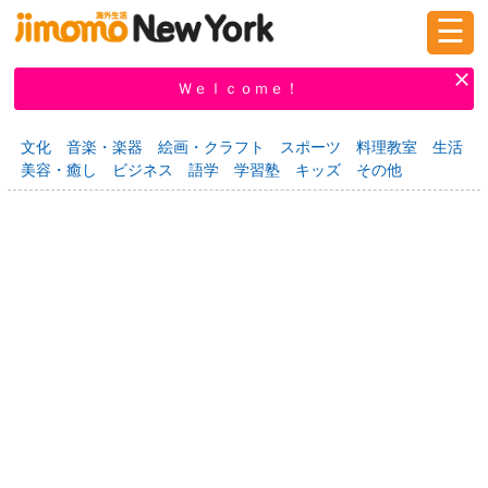
☰
ログイン
新規登録
Ｗｅｌｃｏｍｅ！
文化
音楽・楽器
絵画・クラフト
スポーツ
料理教室
生活
美容・癒し
ビジネス
語学
学習塾
キッズ
その他
掲示板
タウン情報
教えて！
ニュース
イベント
求人
物件
習い事