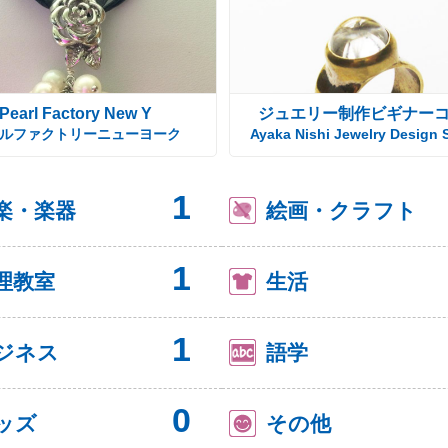
Pearl Factory New Y
ジュエリー制作ビギナー
ルファクトリーニューヨーク
Ayaka Nishi Jewelry Design 
1
楽・楽器
絵画・クラフト
1
理教室
生活
1
ジネス
語学
0
ッズ
その他