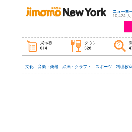
ニューヨ
10,424 人
ログイン
新規登録
掲示板
タウン
814
326
4
掲示板
タウン情報
教えて！
文化
音楽・楽器
絵画・クラフト
スポーツ
料理教
ニュース
イベント
求人
物件
習い事