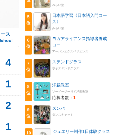
みらい塾
日本語学習《日本語入門コー
5
ス》
位
みらい塾
コース
ヨガアライアンス指導者養成
6
School
コー
位
アーバンエクスペリエンス
4
ステンドグラス
7
亨子ステンドグラス
位
1
洋裁教室
8
ソーイージーＮＹ洋裁教室
位
応募者数：
1
2
ズンバ
9
ダンスキャット
位
1
ジュエリー制作1日体験クラス
10