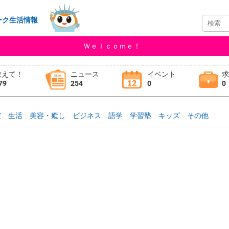
ーク生活情報
Ｗｅｌｃｏｍｅ！
教えて！
ニュース
イベント
79
254
0
0
室
生活
美容・癒し
ビジネス
語学
学習塾
キッズ
その他