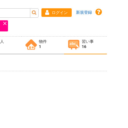
新規登録
ログイン
求人
物件
習い事
1
16