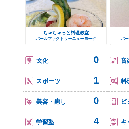
ちゃちゃっと料理教室
パールファクトリーニューヨーク
パー
0
文化
音
1
スポーツ
料
0
美容・癒し
ビ
4
学習塾
キ