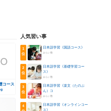
人気習い事
日本語学習《国語コース》
1
みらい塾
位
日本語学習《基礎学習コー
2
ス》
位
みらい塾
礎コース
日本語学習《楽文（たのぶ
3
ng
ん）コ
位
みらい塾
日本語学習《オンラインコー
4
ス》
位