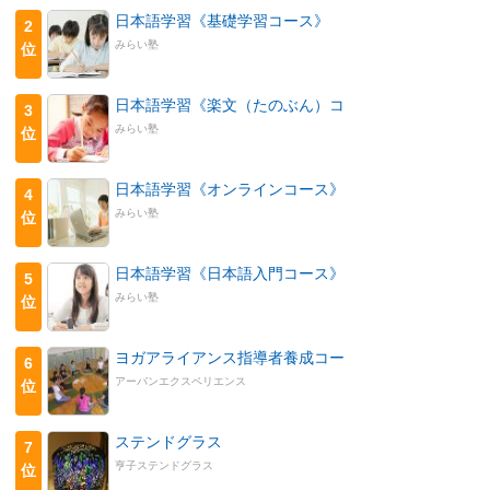
日本語学習《基礎学習コース》
2
みらい塾
位
日本語学習《楽文（たのぶん）コ
3
みらい塾
位
日本語学習《オンラインコース》
4
みらい塾
位
日本語学習《日本語入門コース》
5
みらい塾
位
ヨガアライアンス指導者養成コー
6
アーバンエクスペリエンス
位
ステンドグラス
7
亨子ステンドグラス
位