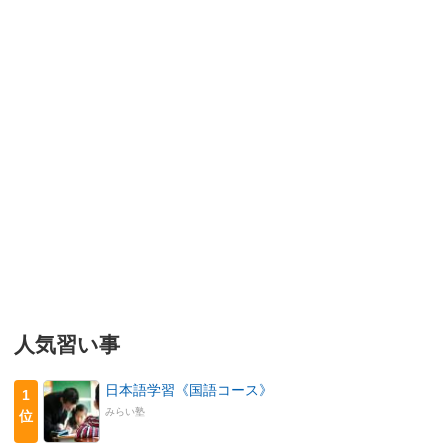
人気習い事
日本語学習《国語コース》
1
みらい塾
位