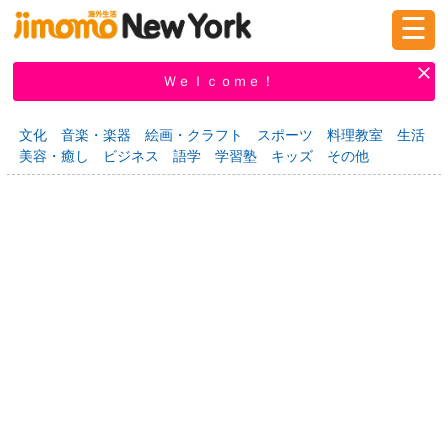
☰
ログイン
新規登録
Ｗｅｌｃｏｍｅ！
文化
音楽・楽器
絵画・クラフト
スポーツ
料理教室
生活
美容・癒し
ビジネス
語学
学習塾
キッズ
その他
掲示板
タウン情報
教えて！
ニュース
イベント
求人
物件
習い事