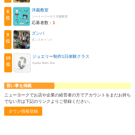
洋裁教室
8
ソーイージーＮＹ洋裁教室
位
応募者数：
1
ズンバ
9
ダンスキャット
位
ジュエリー制作1日体験クラス
10
Ayaka Nishi Jew
位
習い事を掲載
ニューヨークでお店や企業の経営者の方でアカウントをまだお持ち
でない方は下記のリンクよりご登録ください。
タウン情報登録