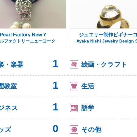
Pearl Factory New Y
ジュエリー制作ビギナー
ルファクトリーニューヨーク
Ayaka Nishi Jewelry Design 
1
楽・楽器
絵画・クラフト
1
理教室
生活
1
ジネス
語学
0
ッズ
その他