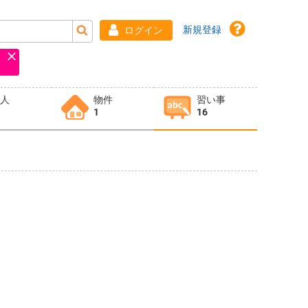
新規登録
ログイン
求人
物件
習い事
1
16