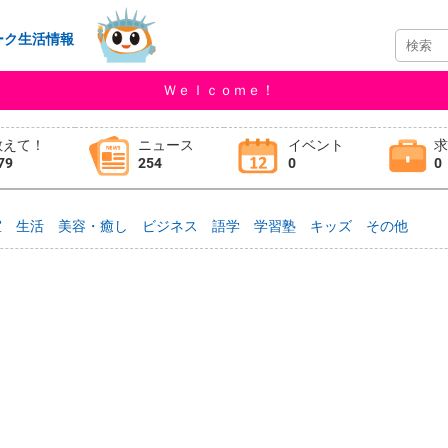
ーク生活情報
Ｗｅｌｃｏｍｅ！
教えて！
ニュース
イベント
79
254
0
0
室
生活
美容・癒し
ビジネス
語学
学習塾
キッズ
その他