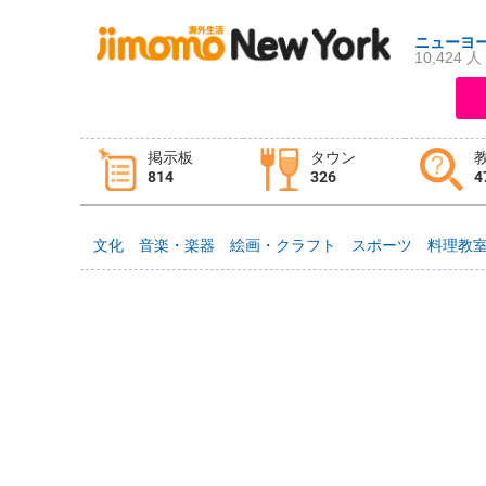
ニューヨ
10,424 人
ログイン
新規登録
掲示板
タウン
814
326
4
掲示板
タウン情報
教えて！
文化
音楽・楽器
絵画・クラフト
スポーツ
料理教
ニュース
イベント
求人
物件
習い事