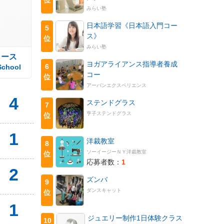
みらい塾
日本語学習《日本語入門コー
5
ス》
位
みらい塾
コース
ヨガアライアンス指導者養成
6
School
コー
位
アーバンエクスペリエンス
4
ステンドグラス
7
亨子ステンドグラス
位
1
洋裁教室
8
ソーイージーＮＹ洋裁教室
位
応募者数：
1
2
ズンバ
9
ダンスキャット
位
1
ジュエリー制作1日体験クラス
10