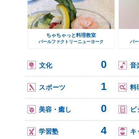
ちゃちゃっと料理教室
パールファクトリーニューヨーク
パー
0
文化
音
1
スポーツ
料
0
美容・癒し
ビ
4
学習塾
キ