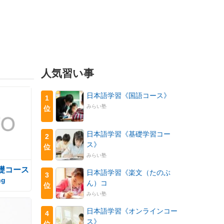
人気習い事
日本語学習《国語コース》
1
みらい塾
位
日本語学習《基礎学習コー
2
ス》
位
みらい塾
礎コース
日本語学習《楽文（たのぶ
3
ng
ん）コ
位
みらい塾
日本語学習《オンラインコー
4
ス》
位