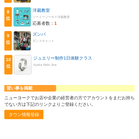
洋裁教室
8
ソーイージーＮＹ洋裁教室
位
応募者数：
1
ズンバ
9
ダンスキャット
位
ジュエリー制作1日体験クラス
10
Ayaka Nishi Jew
位
習い事を掲載
ニューヨークでお店や企業の経営者の方でアカウントをまだお持ち
でない方は下記のリンクよりご登録ください。
タウン情報登録