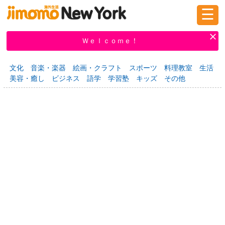
☰
ログイン
新規登録
Ｗｅｌｃｏｍｅ！
文化
音楽・楽器
絵画・クラフト
スポーツ
料理教室
生活
美容・癒し
ビジネス
語学
学習塾
キッズ
その他
掲示板
タウン情報
教えて！
ニュース
イベント
求人
物件
習い事