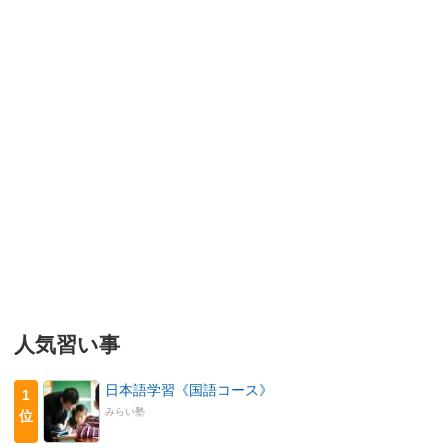
人気習い事
日本語学習《国語コース》
1
みらい塾
位