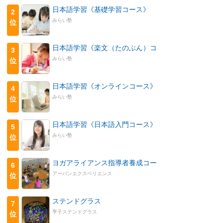
日本語学習《基礎学習コース》
2
みらい塾
位
日本語学習《楽文（たのぶん）コ
3
みらい塾
位
日本語学習《オンラインコース》
4
みらい塾
位
日本語学習《日本語入門コース》
5
みらい塾
位
ヨガアライアンス指導者養成コー
6
アーバンエクスペリエンス
位
ステンドグラス
7
亨子ステンドグラス
位